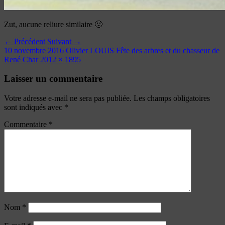
Zut, aucune reliure similaire 🙁
← Précédent
Suivant →
10 novembre 2016
Olivier LOUIS
Fête des arbres et du chasseur de
René Char
2012 × 1895
Laisser un commentaire
Votre adresse e-mail ne sera pas publiée.
Les champs obligatoires
sont indiqués avec
*
Commentaire
*
Nom
*