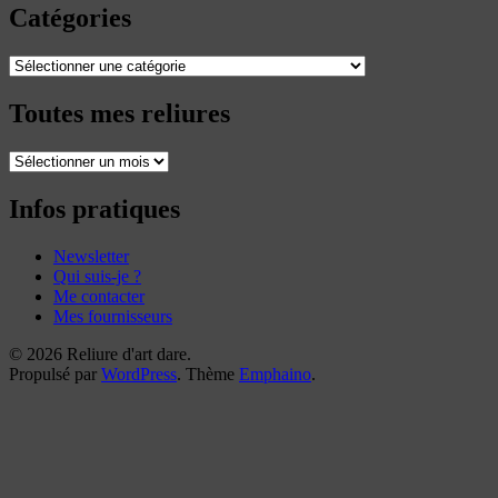
Catégories
Catégories
Toutes mes reliures
Toutes
mes
reliures
Infos pratiques
Newsletter
Qui suis-je ?
Me contacter
Mes fournisseurs
© 2026 Reliure d'art dare.
Propulsé par
WordPress
. Thème
Emphaino
.