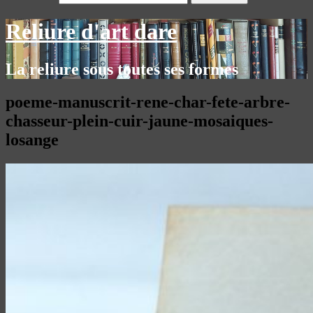
Reliure d'art dare
La reliure sous toutes ses formes
poeme-manuscrit-rene-char-fete-arbre-
chasseur-plein-cuir-jaune-mosaiques-
losange