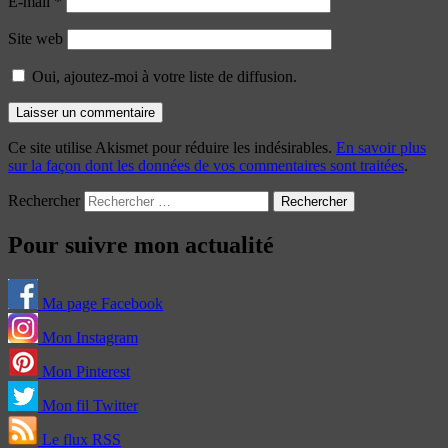
E-mail
*
Site web
Oui, ajoutez-moi à votre liste de diffusion.
Ce site utilise Akismet pour réduire les indésirables.
En savoir plus
sur la façon dont les données de vos commentaires sont traitées
.
Rechercher
Pour suivre mon actualité
Ma page Facebook
Mon Instagram
Mon Pinterest
Mon fil Twitter
Le flux RSS