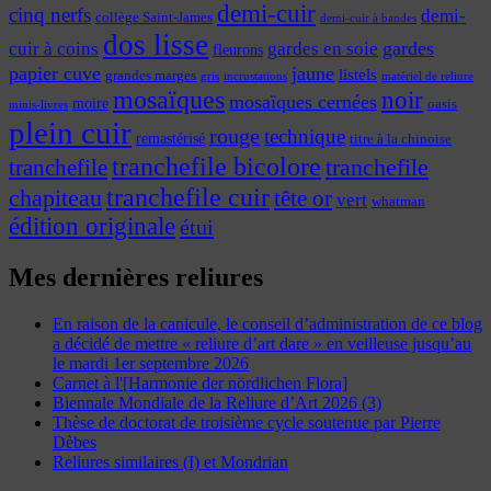
demi-cuir
cinq nerfs
demi-
collège Saint-James
demi-cuir à bandes
dos lisse
cuir à coins
gardes
gardes en soie
fleurons
papier cuve
jaune
listels
grandes marges
incrustations
gris
matériel de reliure
mosaïques
noir
mosaïques cernées
moire
oasis
minis-livres
plein cuir
rouge
technique
remastérisé
titre à la chinoise
tranchefile bicolore
tranchefile
tranchefile
tranchefile cuir
chapiteau
tête or
vert
whatman
édition originale
étui
Mes dernières reliures
En raison de la canicule, le conseil d’administration de ce blog
a décidé de mettre « reliure d’art dare » en veilleuse jusqu’au
le mardi 1er septembre 2026
Carnet à l'[Harmonie der nördlichen Flora]
Biennale Mondiale de la Reliure d’Art 2026 (3)
Thèse de doctorat de troisième cycle soutenue par Pierre
Dèbes
Reliures similaires (I) et Mondrian