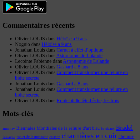
Commentaires récents
Olivier LOUIS
dans
Héloïse a 9 ans
Nognio
dans
Héloïse a 9 ans
Jonathan Louis
dans
Carnet à effet d’optique
Olivier LOUIS
dans
Astronomie de Lalande
Lecointe Fabienne
dans
Astronomie de Lalande
Olivier LOUIS
dans
Gaspard a 8 ans
Olivier LOUIS
dans
Comment transformer une reliure en
boite secrète
Jonathan Louis
dans
Gaspard a 8 ans
Jonathan Louis
dans
Comment transformer une reliure en
boite secrète
Olivier LOUIS
dans
Rouletabille tête-bêche, les trois
Mots-clés
Bradel
Biennales Mondiales de la reliure d'art
bleu
annonay
bordeaux
charnières en cuir
chemise
cahier de la quinzaine
caisson
Bretagne