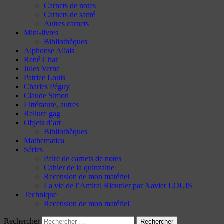
Carnets de notes
Carnets de santé
Autres carnets
Mini-livres
Bibliothèques
Alphonse Allais
René Char
Jules Verne
Patrice Louis
Charles Péguy
Claude Simon
Littérature, autres
Reliure gag
Objets d’art
Bibliothèques
Mathematica
Séries
Paire de carnets de notes
Cahier de la quinzaine
Recension de mon matériel
La vie de l’Amiral Rieunier par Xavier LOUIS
Technique
Recension de mon matériel
Rechercher