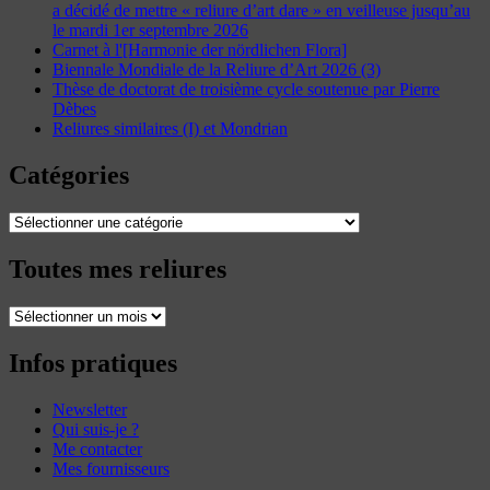
a décidé de mettre « reliure d’art dare » en veilleuse jusqu’au
le mardi 1er septembre 2026
Carnet à l'[Harmonie der nördlichen Flora]
Biennale Mondiale de la Reliure d’Art 2026 (3)
Thèse de doctorat de troisième cycle soutenue par Pierre
Dèbes
Reliures similaires (I) et Mondrian
Catégories
Catégories
Toutes mes reliures
Toutes
mes
reliures
Infos pratiques
Newsletter
Qui suis-je ?
Me contacter
Mes fournisseurs