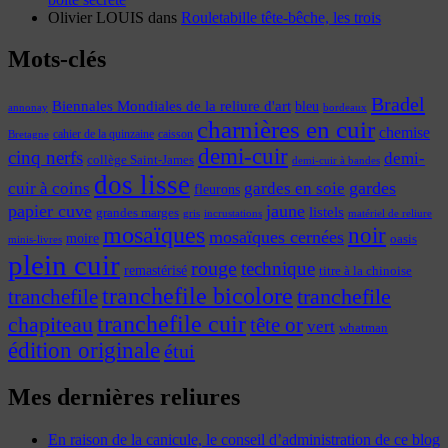
Olivier LOUIS
dans
Rouletabille tête-bêche, les trois
Mots-clés
Bradel
Biennales Mondiales de la reliure d'art
bleu
annonay
bordeaux
charnières en cuir
chemise
cahier de la quinzaine
caisson
Bretagne
demi-cuir
cinq nerfs
demi-
collège Saint-James
demi-cuir à bandes
dos lisse
cuir à coins
gardes
gardes en soie
fleurons
papier cuve
jaune
listels
grandes marges
incrustations
gris
matériel de reliure
mosaïques
noir
mosaïques cernées
moire
oasis
minis-livres
plein cuir
rouge
technique
remastérisé
titre à la chinoise
tranchefile bicolore
tranchefile
tranchefile
tranchefile cuir
chapiteau
tête or
vert
whatman
édition originale
étui
Mes dernières reliures
En raison de la canicule, le conseil d’administration de ce blog