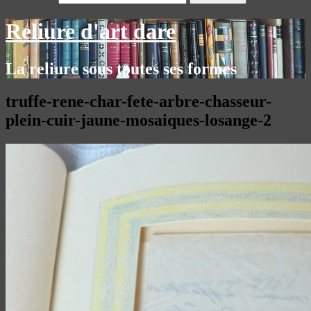
Reliure d'art dare
La reliure sous toutes ses formes
truffe-rene-char-fete-arbre-chasseur-
plein-cuir-jaune-mosaiques-losange-2