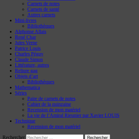
Carnets de notes
Carnets de santé
Autres carnets
Mini-livres
Bibliothèques
Alphonse Allais
René Char
Jules Verne
Patrice Louis
Charles Péguy
Claude Simon
Littérature, autres
Reliure gag
Objets d’art
Bibliothèques
Mathematica
Séries
Paire de carnets de notes
Cahier de la quinzaine
Recension de mon matériel
La vie de l’Amiral Rieunier par Xavier LOUIS
Technique
Recension de mon matériel
Rechercher