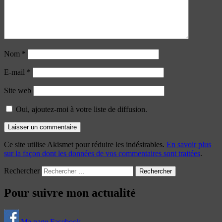
Nom
*
E-mail
*
Site web
Oui, ajoutez-moi à votre liste de diffusion.
Ce site utilise Akismet pour réduire les indésirables.
En savoir plus
sur la façon dont les données de vos commentaires sont traitées
.
Rechercher
Pour suivre mon actualité
Ma page Facebook