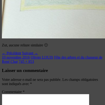
Zut, aucune reliure similaire 🙁
← Précédent
Suivant →
10 novembre 2016
Olivier LOUIS
Fête des arbres et du chasseur de
René Char
745 × 853
Laisser un commentaire
Votre adresse e-mail ne sera pas publiée.
Les champs obligatoires
sont indiqués avec
*
Commentaire
*