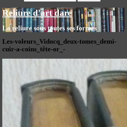
Reliure d'art dare
La reliure sous toutes ses formes
Les-voleurs_Vidocq_deux-tomes_demi-
cuir-a-coins_tête-or_-