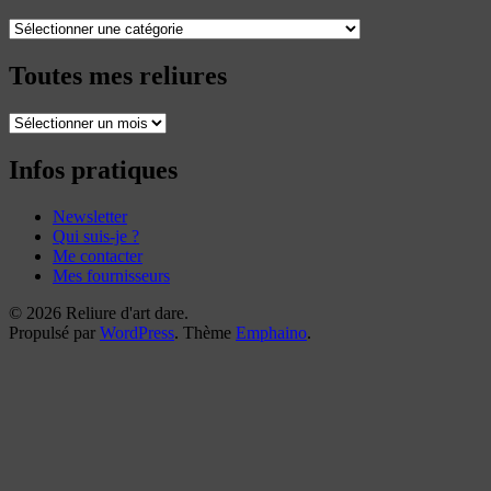
Catégories
Toutes mes reliures
Toutes
mes
reliures
Infos pratiques
Newsletter
Qui suis-je ?
Me contacter
Mes fournisseurs
© 2026 Reliure d'art dare.
Propulsé par
WordPress
. Thème
Emphaino
.