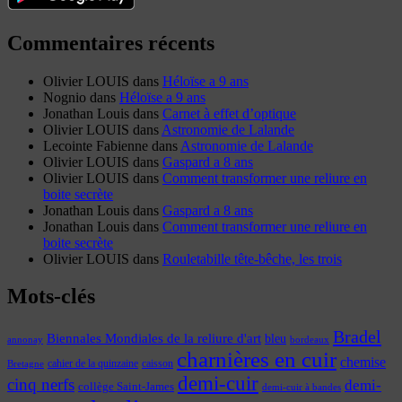
Commentaires récents
Olivier LOUIS
dans
Héloïse a 9 ans
Nognio
dans
Héloïse a 9 ans
Jonathan Louis
dans
Carnet à effet d’optique
Olivier LOUIS
dans
Astronomie de Lalande
Lecointe Fabienne
dans
Astronomie de Lalande
Olivier LOUIS
dans
Gaspard a 8 ans
Olivier LOUIS
dans
Comment transformer une reliure en
boite secrète
Jonathan Louis
dans
Gaspard a 8 ans
Jonathan Louis
dans
Comment transformer une reliure en
boite secrète
Olivier LOUIS
dans
Rouletabille tête-bêche, les trois
Mots-clés
Bradel
Biennales Mondiales de la reliure d'art
bleu
annonay
bordeaux
charnières en cuir
chemise
cahier de la quinzaine
caisson
Bretagne
demi-cuir
cinq nerfs
demi-
collège Saint-James
demi-cuir à bandes