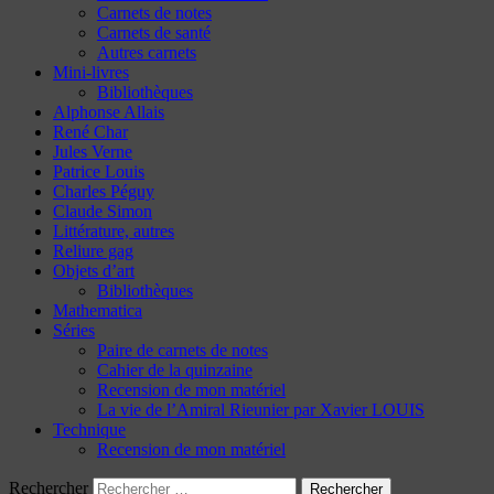
Carnets de notes
Carnets de santé
Autres carnets
Mini-livres
Bibliothèques
Alphonse Allais
René Char
Jules Verne
Patrice Louis
Charles Péguy
Claude Simon
Littérature, autres
Reliure gag
Objets d’art
Bibliothèques
Mathematica
Séries
Paire de carnets de notes
Cahier de la quinzaine
Recension de mon matériel
La vie de l’Amiral Rieunier par Xavier LOUIS
Technique
Recension de mon matériel
Rechercher