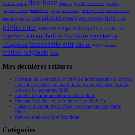
dos lisse
cuir à coins
gardes
gardes en soie
fleurons
papier cuve
jaune
listels
grandes marges
incrustations
gris
matériel de reliure
mosaïques
noir
mosaïques cernées
moire
oasis
minis-livres
plein cuir
rouge
technique
remastérisé
titre à la chinoise
tranchefile bicolore
tranchefile
tranchefile
tranchefile cuir
chapiteau
tête or
vert
whatman
édition originale
étui
Mes dernières reliures
En raison de la canicule, le conseil d’administration de ce blog
a décidé de mettre « reliure d’art dare » en veilleuse jusqu’au
le mardi 1er septembre 2026
Carnet à l'[Harmonie der nördlichen Flora]
Biennale Mondiale de la Reliure d’Art 2026 (3)
Thèse de doctorat de troisième cycle soutenue par Pierre
Dèbes
Reliures similaires (I) et Mondrian
Catégories