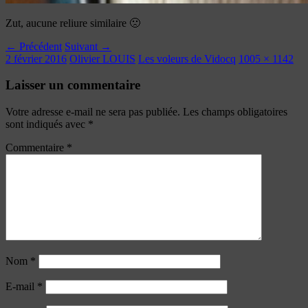
Zut, aucune reliure similaire 🙁
← Précédent
Suivant →
2 février 2016
Olivier LOUIS
Les voleurs de Vidocq
1005 × 1142
Laisser un commentaire
Votre adresse e-mail ne sera pas publiée.
Les champs obligatoires
sont indiqués avec
*
Commentaire
*
Nom
*
E-mail
*