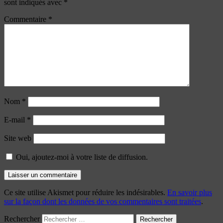
sont indiqués avec
*
Commentaire
*
Nom
*
E-mail
*
Site web
Oui, ajoutez-moi à votre liste de diffusion.
Ce site utilise Akismet pour réduire les indésirables.
En savoir plus
sur la façon dont les données de vos commentaires sont traitées
.
Rechercher