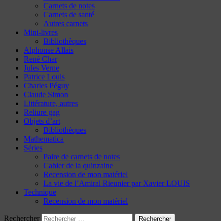
Carnets de notes
Carnets de santé
Autres carnets
Mini-livres
Bibliothèques
Alphonse Allais
René Char
Jules Verne
Patrice Louis
Charles Péguy
Claude Simon
Littérature, autres
Reliure gag
Objets d’art
Bibliothèques
Mathematica
Séries
Paire de carnets de notes
Cahier de la quinzaine
Recension de mon matériel
La vie de l’Amiral Rieunier par Xavier LOUIS
Technique
Recension de mon matériel
Rechercher