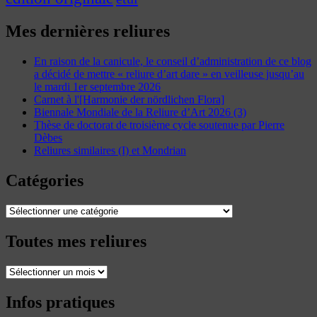
Mes dernières reliures
En raison de la canicule, le conseil d’administration de ce blog
a décidé de mettre « reliure d’art dare » en veilleuse jusqu’au
le mardi 1er septembre 2026
Carnet à l'[Harmonie der nördlichen Flora]
Biennale Mondiale de la Reliure d’Art 2026 (3)
Thèse de doctorat de troisième cycle soutenue par Pierre
Dèbes
Reliures similaires (I) et Mondrian
Catégories
Catégories
Toutes mes reliures
Toutes
mes
reliures
Infos pratiques