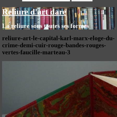
Reliure d'art dare
La reliure sous toutes ses formes
reliure-art-le-capital-karl-marx-eloge-du-
crime-demi-cuir-rouge-bandes-rouges-
vertes-faucille-marteau-3