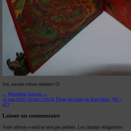
Zut, aucune reliure similaire 🙁
← Précédent
Suivant →
31 mai 2016
Olivier LOUIS
Éloge du crime de Karl Marx
709 ×
473
Laisser un commentaire
Votre adresse e-mail ne sera pas publiée.
Les champs obligatoires