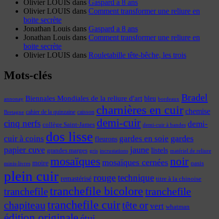
Olivier LOUIS
dans
Gaspard a 8 ans
Olivier LOUIS
dans
Comment transformer une reliure en
boite secrète
Jonathan Louis
dans
Gaspard a 8 ans
Jonathan Louis
dans
Comment transformer une reliure en
boite secrète
Olivier LOUIS
dans
Rouletabille tête-bêche, les trois
Mots-clés
Bradel
Biennales Mondiales de la reliure d'art
bleu
annonay
bordeaux
charnières en cuir
chemise
cahier de la quinzaine
caisson
Bretagne
demi-cuir
cinq nerfs
demi-
collège Saint-James
demi-cuir à bandes
dos lisse
cuir à coins
gardes
gardes en soie
fleurons
papier cuve
jaune
listels
grandes marges
incrustations
gris
matériel de reliure
mosaïques
noir
mosaïques cernées
moire
oasis
minis-livres
plein cuir
rouge
technique
remastérisé
titre à la chinoise
tranchefile bicolore
tranchefile
tranchefile
tranchefile cuir
chapiteau
tête or
vert
whatman
édition originale
étui