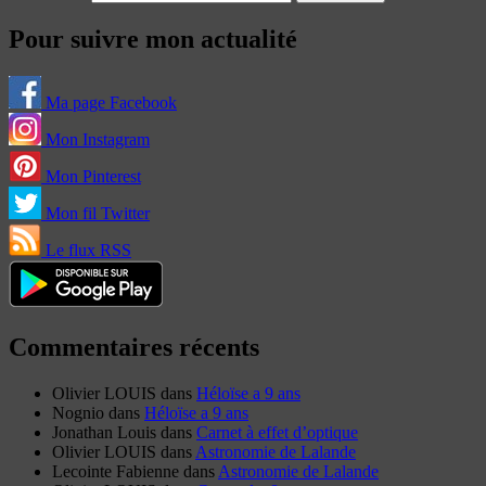
Pour suivre mon actualité
Ma page Facebook
Mon Instagram
Mon Pinterest
Mon fil Twitter
Le flux RSS
Commentaires récents
Olivier LOUIS
dans
Héloïse a 9 ans
Nognio
dans
Héloïse a 9 ans
Jonathan Louis
dans
Carnet à effet d’optique
Olivier LOUIS
dans
Astronomie de Lalande
Lecointe Fabienne
dans
Astronomie de Lalande