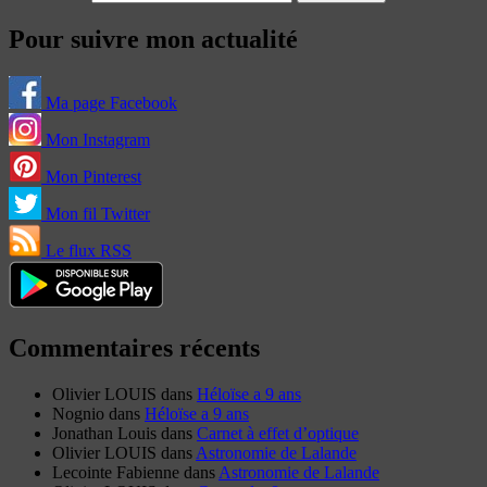
Pour suivre mon actualité
Ma page Facebook
Mon Instagram
Mon Pinterest
Mon fil Twitter
Le flux RSS
Commentaires récents
Olivier LOUIS
dans
Héloïse a 9 ans
Nognio
dans
Héloïse a 9 ans
Jonathan Louis
dans
Carnet à effet d’optique
Olivier LOUIS
dans
Astronomie de Lalande
Lecointe Fabienne
dans
Astronomie de Lalande