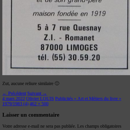
Zut, aucune reliure similaire 🙁
← Précédent
Suivant →
4 mars 2022
Olivier LOUIS
Publicités « Art et Métiers du livre »
1979/1983 (4)
462 × 500
Laisser un commentaire
Votre adresse e-mail ne sera pas publiée.
Les champs obligatoires