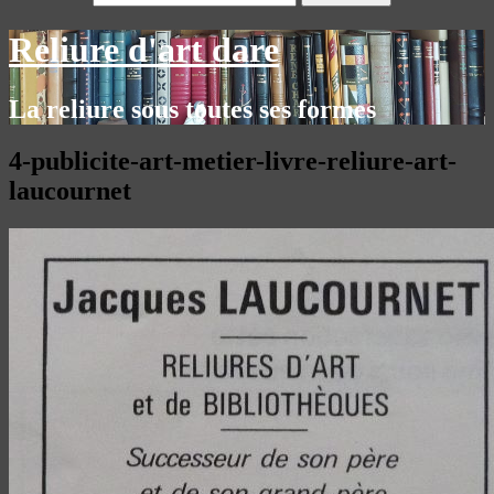
Reliure d'art dare
La reliure sous toutes ses formes
4-publicite-art-metier-livre-reliure-art-
laucournet