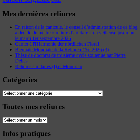
Mes dernières reliures
En raison de la canicule, le conseil d’administration de ce blog
a décidé de mettre « reliure d’art dare » en veilleuse jusqu’au
le mardi 1er septembre 2026
Carnet à l'[Harmonie der nördlichen Flora]
Biennale Mondiale de la Reliure d’Art 2026 (3)
Thèse de doctorat de troisième cycle soutenue par Pierre
Dèbes
Reliures similaires (I) et Mondrian
Catégories
Catégories
Toutes mes reliures
Toutes
mes
reliures
Infos pratiques