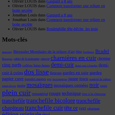
Olivier LOUIS
dans
Gaspard a 8 ans
Olivier LOUIS
dans
Comment transformer une reliure en
boite secrète
Jonathan Louis
dans
Gaspard a 8 ans
Jonathan Louis
dans
Comment transformer une reliure en
boite secrète
Olivier LOUIS
dans
Rouletabille tête-bêche, les trois
Mots-clés
Bradel
Biennales Mondiales de la reliure d'art
bleu
annonay
bordeaux
charnières en cuir
chemise
cahier de la quinzaine
caisson
Bretagne
demi-cuir
cinq nerfs
demi-
collège Saint-James
demi-cuir à bandes
dos lisse
cuir à coins
gardes
gardes en soie
fleurons
papier cuve
jaune
listels
grandes marges
incrustations
gris
matériel de reliure
mosaïques
noir
mosaïques cernées
moire
oasis
minis-livres
plein cuir
rouge
technique
remastérisé
titre à la chinoise
tranchefile bicolore
tranchefile
tranchefile
tranchefile cuir
chapiteau
tête or
vert
whatman
édition originale
étui