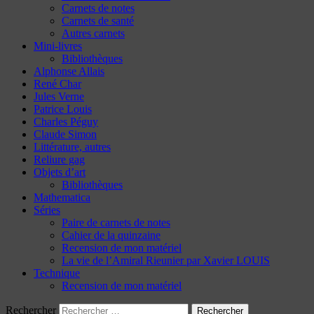
Carnets de notes
Carnets de santé
Autres carnets
Mini-livres
Bibliothèques
Alphonse Allais
René Char
Jules Verne
Patrice Louis
Charles Péguy
Claude Simon
Littérature, autres
Reliure gag
Objets d’art
Bibliothèques
Mathematica
Séries
Paire de carnets de notes
Cahier de la quinzaine
Recension de mon matériel
La vie de l’Amiral Rieunier par Xavier LOUIS
Technique
Recension de mon matériel
Rechercher