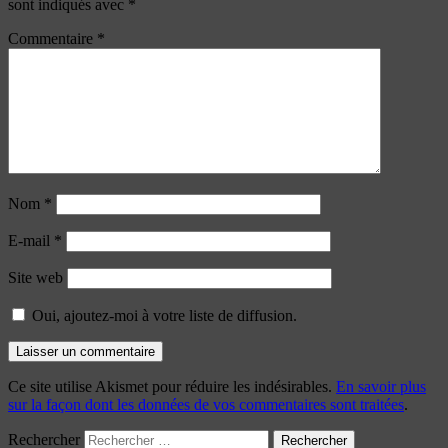
sont indiqués avec
*
Commentaire
*
Nom
*
E-mail
*
Site web
Oui, ajoutez-moi à votre liste de diffusion.
Ce site utilise Akismet pour réduire les indésirables.
En savoir plus
sur la façon dont les données de vos commentaires sont traitées
.
Rechercher