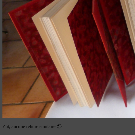
Zut, aucune reliure similaire 🙁