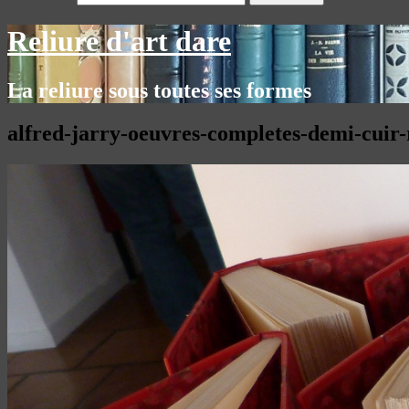
Reliure d'art dare
La reliure sous toutes ses formes
alfred-jarry-oeuvres-completes-demi-cuir-