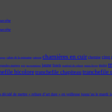
secrète
secrète
charnières en cuir
cinq 
chemise
cahier de la quinzaine
caisson
tagne
m
jaune
listels
moire
grandes marges
incrustations
gris
matériel de reliure
minis-livres
hefile bicolore
tranchefile 
tranchefile chapiteau
 a décidé de mettre « reliure d’art dare » en veilleuse jusqu’au le mardi