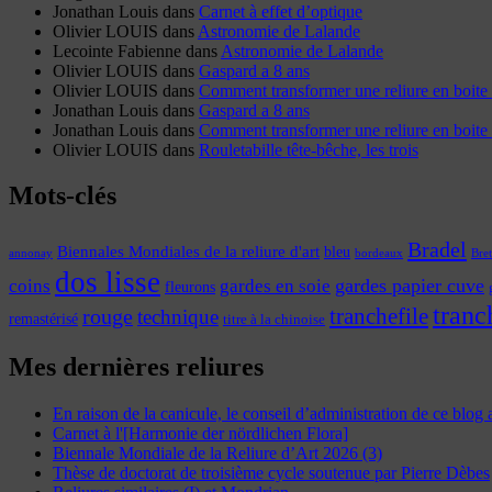
Jonathan Louis
dans
Carnet à effet d’optique
Olivier LOUIS
dans
Astronomie de Lalande
Lecointe Fabienne
dans
Astronomie de Lalande
Olivier LOUIS
dans
Gaspard a 8 ans
Olivier LOUIS
dans
Comment transformer une reliure en boite 
Jonathan Louis
dans
Gaspard a 8 ans
Jonathan Louis
dans
Comment transformer une reliure en boite 
Olivier LOUIS
dans
Rouletabille tête-bêche, les trois
Mots-clés
Bradel
Biennales Mondiales de la reliure d'art
bleu
annonay
Bre
bordeaux
dos lisse
coins
gardes papier cuve
gardes en soie
fleurons
tranc
tranchefile
rouge
technique
remastérisé
titre à la chinoise
Mes dernières reliures
En raison de la canicule, le conseil d’administration de ce blog
Carnet à l'[Harmonie der nördlichen Flora]
Biennale Mondiale de la Reliure d’Art 2026 (3)
Thèse de doctorat de troisième cycle soutenue par Pierre Dèbes