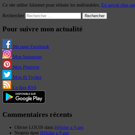
Ce site utilise Akismet pour réduire les indésirables.
En savoir plus su
Rechercher
Pour suivre mon actualité
Ma page Facebook
Mon Instagram
Mon Pinterest
Mon fil Twitter
Le flux RSS
Commentaires récents
Olivier LOUIS
dans
Héloïse a 9 ans
Nognio
dans
Héloïse a 9 ans