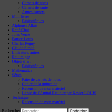
Carnets de notes
Carnets de santé
Autres carnets
Mini-livres
Bibliothèques
Alphonse Allais
René Char
Jules Verne
Patrice Louis
Charles Péguy
Claude Simon
Littérature, autres
Reliure gag
Objets d’art
Bibliothèques
Mathematica
Séries
Paire de carnets de notes
Cahier de la quinzaine
Recension de mon matériel
La vie de l’Amiral Rieunier par Xavier LOUIS
Technique
Recension de mon matériel
Rechercher