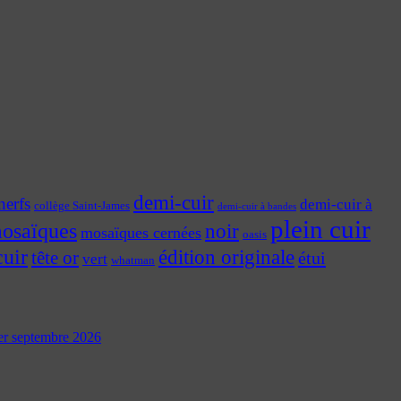
demi-cuir
nerfs
demi-cuir à
collège Saint-James
demi-cuir à bandes
plein cuir
osaïques
noir
mosaïques cernées
oasis
cuir
édition originale
tête or
étui
vert
whatman
 1er septembre 2026