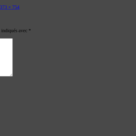
373 × 754
t indiqués avec
*