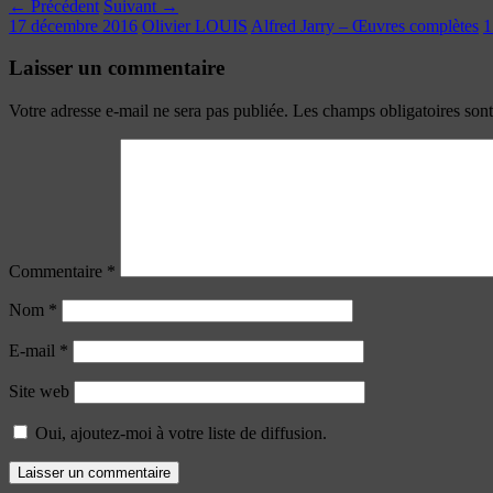
← Précédent
Suivant →
17 décembre 2016
Olivier LOUIS
Alfred Jarry – Œuvres complètes
1
Laisser un commentaire
Votre adresse e-mail ne sera pas publiée.
Les champs obligatoires son
Commentaire
*
Nom
*
E-mail
*
Site web
Oui, ajoutez-moi à votre liste de diffusion.