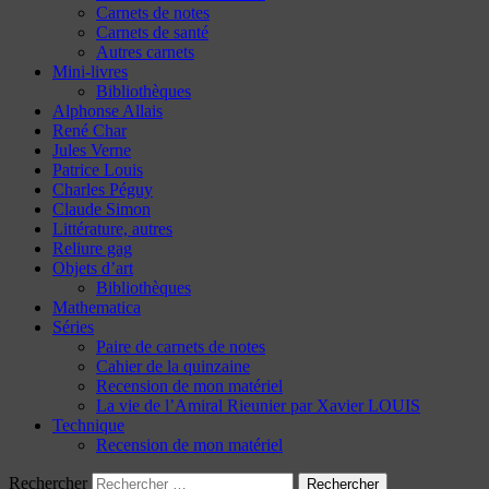
Carnets de notes
Carnets de santé
Autres carnets
Mini-livres
Bibliothèques
Alphonse Allais
René Char
Jules Verne
Patrice Louis
Charles Péguy
Claude Simon
Littérature, autres
Reliure gag
Objets d’art
Bibliothèques
Mathematica
Séries
Paire de carnets de notes
Cahier de la quinzaine
Recension de mon matériel
La vie de l’Amiral Rieunier par Xavier LOUIS
Technique
Recension de mon matériel
Rechercher