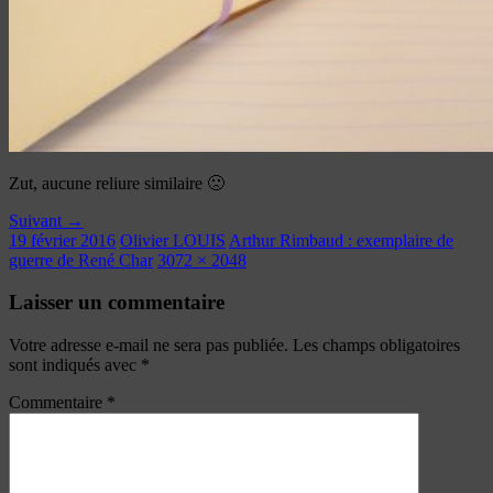
Zut, aucune reliure similaire 🙁
Suivant →
19 février 2016
Olivier LOUIS
Arthur Rimbaud : exemplaire de
guerre de René Char
3072 × 2048
Laisser un commentaire
Votre adresse e-mail ne sera pas publiée.
Les champs obligatoires
sont indiqués avec
*
Commentaire
*