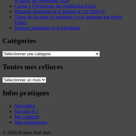
le mardi 1er septembre 2026
Carnet à l'[Harmonie der nördlichen Flora]
Biennale Mondiale de la Reliure d’Art 2026 (3)
Thèse de doctorat de troisième cycle soutenue par Pierre
Dèbes
Reliures similaires (I) et Mondrian
Catégories
Catégories
Toutes mes reliures
Toutes
mes
reliures
Infos pratiques
Newsletter
Qui suis-je ?
Me contacter
Mes fournisseurs
© 2026 Reliure d'art dare.