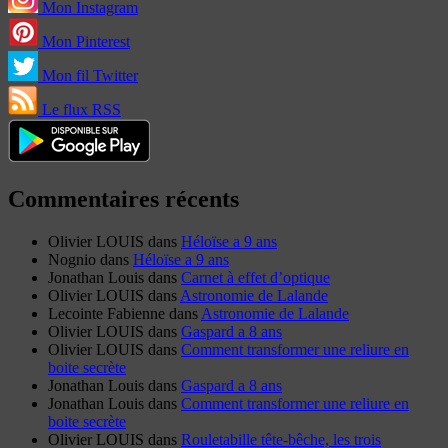
Mon Instagram
Mon Pinterest
Mon fil Twitter
Le flux RSS
Commentaires récents
Olivier LOUIS
dans
Héloïse a 9 ans
Nognio
dans
Héloïse a 9 ans
Jonathan Louis
dans
Carnet à effet d’optique
Olivier LOUIS
dans
Astronomie de Lalande
Lecointe Fabienne
dans
Astronomie de Lalande
Olivier LOUIS
dans
Gaspard a 8 ans
Olivier LOUIS
dans
Comment transformer une reliure en
boite secrète
Jonathan Louis
dans
Gaspard a 8 ans
Jonathan Louis
dans
Comment transformer une reliure en
boite secrète
Olivier LOUIS
dans
Rouletabille tête-bêche, les trois