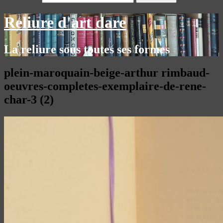
Reliure d'art dare
La reliure sous toutes ses formes
plein-maroquain-beige-arthur rimbaud-
oeuvres-completes-exemplaire-de-rene-
char-3 (2)