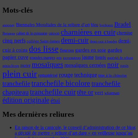
Mots-clés
Bradel
Biennales Mondiales de la reliure d'art
bleu
annonay
bordeaux
charnières en cuir
chemise
cahier de la quinzaine
caisson
Bretagne
demi-cuir
cinq nerfs
demi-
collège Saint-James
demi-cuir à bandes
dos lisse
cuir à coins
gardes
gardes en soie
fleurons
papier cuve
jaune
listels
grandes marges
incrustations
gris
matériel de reliure
mosaïques
noir
mosaïques cernées
moire
oasis
minis-livres
plein cuir
rouge
technique
remastérisé
titre à la chinoise
tranchefile bicolore
tranchefile
tranchefile
tranchefile cuir
chapiteau
tête or
vert
whatman
édition originale
étui
Mes dernières reliures
En raison de la canicule, le conseil d’administration de ce blog
a décidé de mettre « reliure d’art dare » en veilleuse jusqu’au