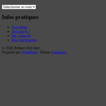
Toutes
mes
reliures
Infos pratiques
Newsletter
Qui suis-je ?
Me contacter
Mes fournisseurs
© 2026 Reliure d'art dare.
Propulsé par
WordPress
. Thème
Emphaino
.