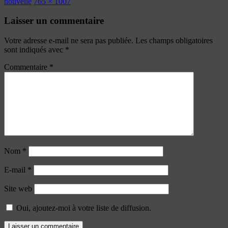
nouvelle
765 × 1007
Laisser un commentaire
Votre adresse e-mail ne sera pas publiée.
Les champs obligatoires
sont indiqués avec
*
Commentaire
*
Nom
*
E-mail
*
Site web
Oui, ajoutez-moi à votre liste de diffusion.