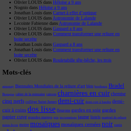
Olivier LOUIS
dans
Héloïse a 9 ans
Nognio
dans
Héloïse a 9 ans
Jonathan Louis
dans
Carnet à effet d’optique
Olivier LOUIS
dans
Astronomie de Lalande
Lecointe Fabienne
dans
Astronomie de Lalande
Olivier LOUIS
dans
Gaspard a 8 ans
Olivier LOUIS
dans
Comment transformer une reliure en
boite secrète
Jonathan Louis
dans
Gaspard a 8 ans
Jonathan Louis
dans
Comment transformer une reliure en
boite secrète
Olivier LOUIS
dans
Rouletabille tête-bêche, les trois
Mots-clés
Bradel
Biennales Mondiales de la reliure d'art
bleu
annonay
bordeaux
charnières en cuir
chemise
cahier de la quinzaine
caisson
Bretagne
demi-cuir
cinq nerfs
demi-
collège Saint-James
demi-cuir à bandes
dos lisse
cuir à coins
gardes
gardes en soie
fleurons
papier cuve
jaune
listels
grandes marges
incrustations
gris
matériel de reliure
mosaïques
noir
mosaïques cernées
moire
oasis
minis-livres