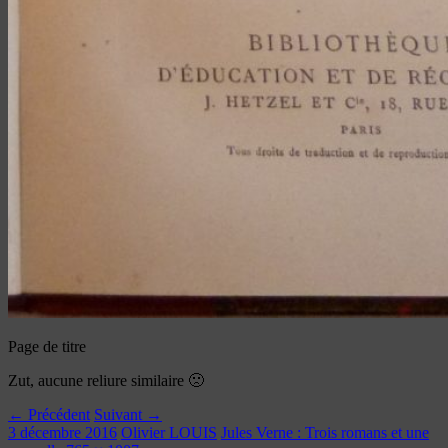
Page de titre
Zut, aucune reliure similaire 🙁
← Précédent
Suivant →
3 décembre 2016
Olivier LOUIS
Jules Verne : Trois romans et une