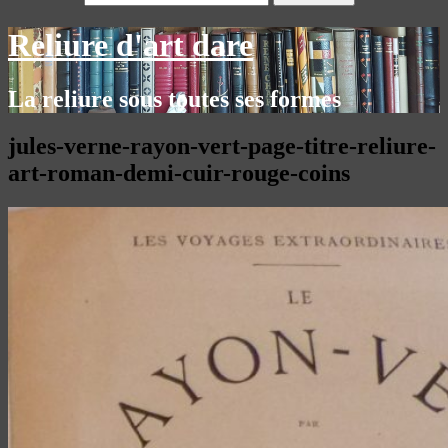
Reliure d'art dare
La reliure sous toutes ses formes
jules-verne-rayon-vert-page-titre-reliure-
art-roman-demi-cuir-rouge-coins