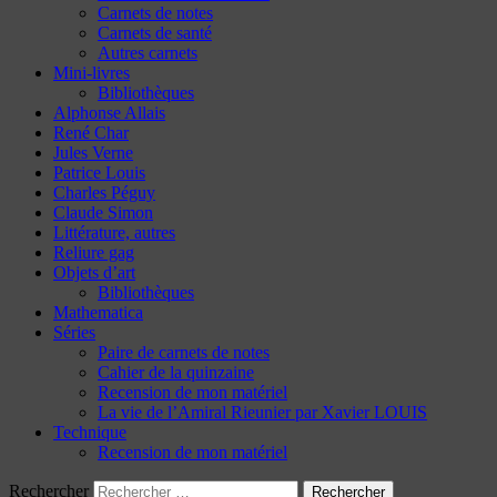
Carnets de notes
Carnets de santé
Autres carnets
Mini-livres
Bibliothèques
Alphonse Allais
René Char
Jules Verne
Patrice Louis
Charles Péguy
Claude Simon
Littérature, autres
Reliure gag
Objets d’art
Bibliothèques
Mathematica
Séries
Paire de carnets de notes
Cahier de la quinzaine
Recension de mon matériel
La vie de l’Amiral Rieunier par Xavier LOUIS
Technique
Recension de mon matériel
Rechercher