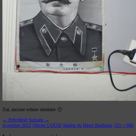
Zut, aucune reliure similaire 🙁
← Précédent
Suivant →
4 octobre 2022
Olivier LOUIS
Staline de Henri Barbusse
525 × 600