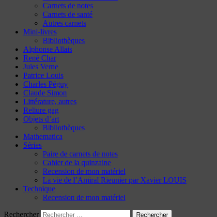
Carnets de notes
Carnets de santé
Autres carnets
Mini-livres
Bibliothèques
Alphonse Allais
René Char
Jules Verne
Patrice Louis
Charles Péguy
Claude Simon
Littérature, autres
Reliure gag
Objets d’art
Bibliothèques
Mathematica
Séries
Paire de carnets de notes
Cahier de la quinzaine
Recension de mon matériel
La vie de l’Amiral Rieunier par Xavier LOUIS
Technique
Recension de mon matériel
Rechercher