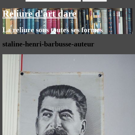
Reliure d'art dare
La reliure sous toutes ses formes
staline-henri-barbusse-auteur