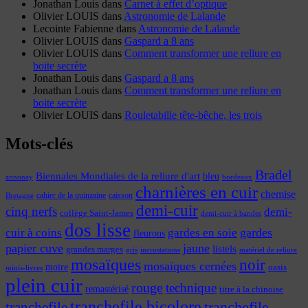
Jonathan Louis
dans
Carnet à effet d’optique
Olivier LOUIS
dans
Astronomie de Lalande
Lecointe Fabienne
dans
Astronomie de Lalande
Olivier LOUIS
dans
Gaspard a 8 ans
Olivier LOUIS
dans
Comment transformer une reliure en
boite secrète
Jonathan Louis
dans
Gaspard a 8 ans
Jonathan Louis
dans
Comment transformer une reliure en
boite secrète
Olivier LOUIS
dans
Rouletabille tête-bêche, les trois
Mots-clés
Bradel
Biennales Mondiales de la reliure d'art
bleu
annonay
bordeaux
charnières en cuir
chemise
cahier de la quinzaine
caisson
Bretagne
demi-cuir
cinq nerfs
demi-
collège Saint-James
demi-cuir à bandes
dos lisse
cuir à coins
gardes
gardes en soie
fleurons
papier cuve
jaune
listels
grandes marges
incrustations
gris
matériel de reliure
mosaïques
noir
mosaïques cernées
moire
oasis
minis-livres
plein cuir
rouge
technique
remastérisé
titre à la chinoise
tranchefile bicolore
tranchefile
tranchefile