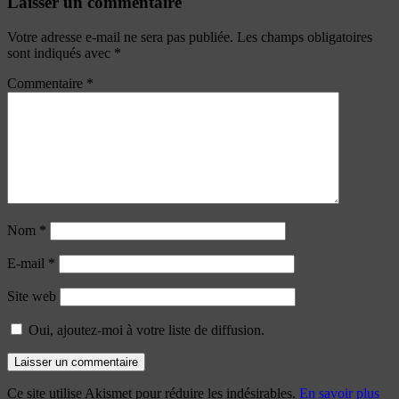
Laisser un commentaire
Votre adresse e-mail ne sera pas publiée.
Les champs obligatoires
sont indiqués avec
*
Commentaire
*
Nom
*
E-mail
*
Site web
Oui, ajoutez-moi à votre liste de diffusion.
Ce site utilise Akismet pour réduire les indésirables.
En savoir plus