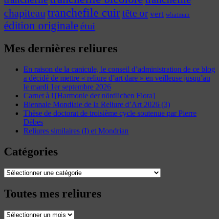
tranchefile cuir
chapiteau
tête or
vert
whatman
édition originale
étui
Mes dernières reliures
En raison de la canicule, le conseil d’administration de ce blog
a décidé de mettre « reliure d’art dare » en veilleuse jusqu’au
le mardi 1er septembre 2026
Carnet à l'[Harmonie der nördlichen Flora]
Biennale Mondiale de la Reliure d’Art 2026 (3)
Thèse de doctorat de troisième cycle soutenue par Pierre
Dèbes
Reliures similaires (I) et Mondrian
Catégories
Catégories
Toutes mes reliures
Toutes