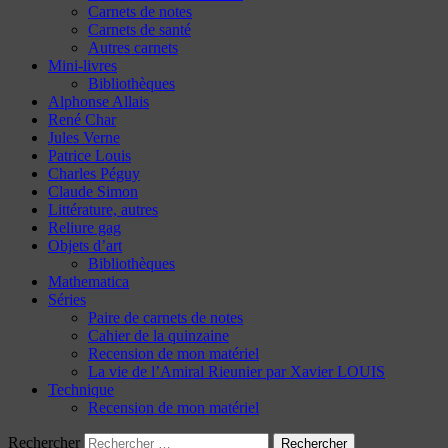
Carnets de notes
Carnets de santé
Autres carnets
Mini-livres
Bibliothèques
Alphonse Allais
René Char
Jules Verne
Patrice Louis
Charles Péguy
Claude Simon
Littérature, autres
Reliure gag
Objets d’art
Bibliothèques
Mathematica
Séries
Paire de carnets de notes
Cahier de la quinzaine
Recension de mon matériel
La vie de l’Amiral Rieunier par Xavier LOUIS
Technique
Recension de mon matériel
Rechercher