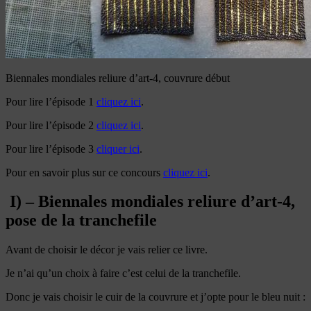
Biennales mondiales reliure d’art-4, couvrure début
Pour lire l’épisode 1
cliquez ici
.
Pour lire l’épisode 2
cliquez ici
.
Pour lire l’épisode 3
cliquer ici
.
Pour en savoir plus sur ce concours
cliquez ici
.
I) – Biennales mondiales reliure d’art-4,
pose de la tranchefile
Avant de choisir le décor je vais relier ce livre.
Je n’ai qu’un choix à faire c’est celui de la tranchefile.
Donc je vais choisir le cuir de la couvrure et j’opte pour le bleu nuit :