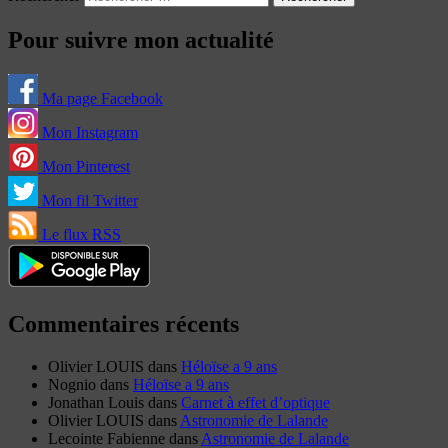
Pour suivre mon actualité
Ma page Facebook
Mon Instagram
Mon Pinterest
Mon fil Twitter
Le flux RSS
Commentaires récents
Olivier LOUIS
dans
Héloïse a 9 ans
Nognio
dans
Héloïse a 9 ans
Jonathan Louis
dans
Carnet à effet d’optique
Olivier LOUIS
dans
Astronomie de Lalande
Lecointe Fabienne
dans
Astronomie de Lalande