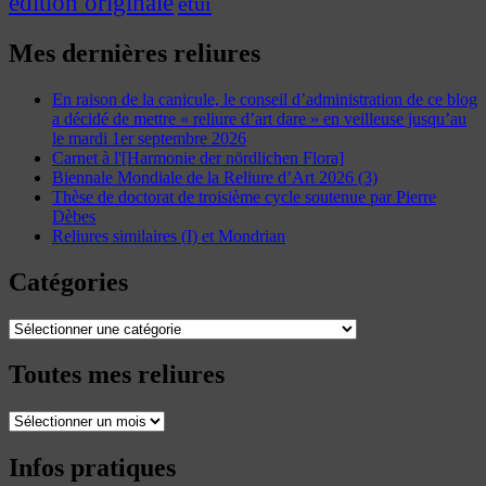
édition originale
étui
Mes dernières reliures
En raison de la canicule, le conseil d’administration de ce blog
a décidé de mettre « reliure d’art dare » en veilleuse jusqu’au
le mardi 1er septembre 2026
Carnet à l'[Harmonie der nördlichen Flora]
Biennale Mondiale de la Reliure d’Art 2026 (3)
Thèse de doctorat de troisième cycle soutenue par Pierre
Dèbes
Reliures similaires (I) et Mondrian
Catégories
Catégories
Toutes mes reliures
Toutes
mes
reliures
Infos pratiques