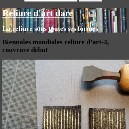
Reliure d'art dare
La reliure sous toutes ses formes
Biennales mondiales reliure d’art-4,
couvrure début