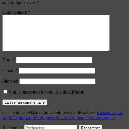
sont indiqués avec
*
Commentaire
*
Nom
*
E-mail
*
Site web
Oui, ajoutez-moi à votre liste de diffusion.
Ce site utilise Akismet pour réduire les indésirables.
En savoir plus
sur la façon dont les données de vos commentaires sont traitées
.
Rechercher