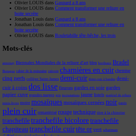
Olivier LOUIS
dans
Gaspard a 8 ans
Olivier LOUIS
dans
Comment transformer une reliure en
boite secrète
Jonathan Louis
dans
Gaspard a 8 ans
Jonathan Louis
dans
Comment transformer une reliure en
boite secrète
Olivier LOUIS
dans
Rouletabille tête-bêche, les trois
Mots-clés
Bradel
Biennales Mondiales de la reliure d'art
bleu
annonay
bordeaux
charnières en cuir
chemise
cahier de la quinzaine
caisson
Bretagne
demi-cuir
cinq nerfs
demi-
collège Saint-James
demi-cuir à bandes
dos lisse
cuir à coins
gardes
gardes en soie
fleurons
papier cuve
jaune
listels
grandes marges
incrustations
gris
matériel de reliure
mosaïques
noir
mosaïques cernées
moire
oasis
minis-livres
plein cuir
rouge
technique
remastérisé
titre à la chinoise
tranchefile bicolore
tranchefile
tranchefile
tranchefile cuir
chapiteau
tête or
vert
whatman