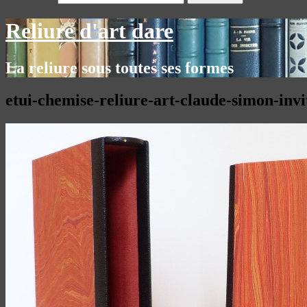
Reliure d'art dare
La reliure sous toutes ses formes
etui-chemise-reliure-art-claude-simon-inv