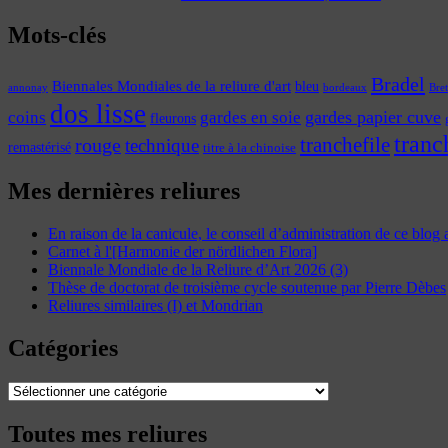
Mots-clés
Bradel
Biennales Mondiales de la reliure d'art
bleu
annonay
Bre
bordeaux
dos lisse
coins
gardes papier cuve
gardes en soie
fleurons
tranc
tranchefile
rouge
technique
remastérisé
titre à la chinoise
Mes dernières reliures
En raison de la canicule, le conseil d’administration de ce blog
Carnet à l'[Harmonie der nördlichen Flora]
Biennale Mondiale de la Reliure d’Art 2026 (3)
Thèse de doctorat de troisième cycle soutenue par Pierre Dèbes
Reliures similaires (I) et Mondrian
Catégories
Catégories
Toutes mes reliures