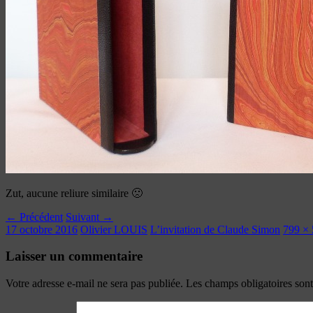
Zut, aucune reliure similaire 🙁
← Précédent
Suivant →
17 octobre 2016
Olivier LOUIS
L’invitation de Claude Simon
799 ×
Laisser un commentaire
Votre adresse e-mail ne sera pas publiée.
Les champs obligatoires son