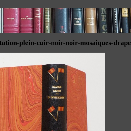
itation-plein-cuir-noir-noir-mosaiques-drap