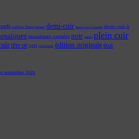
demi-cuir
nerfs
demi-cuir à
collège Saint-James
demi-cuir à bandes
plein cuir
osaïques
noir
mosaïques cernées
oasis
cuir
édition originale
tête or
étui
vert
whatman
 1er septembre 2026