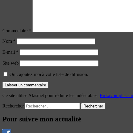
Commentaire
*
Nom
*
E-mail
*
Site web
Oui, ajoutez-moi à votre liste de diffusion.
Ce site utilise Akismet pour réduire les indésirables.
En savoir plus su
Rechercher
Pour suivre mon actualité