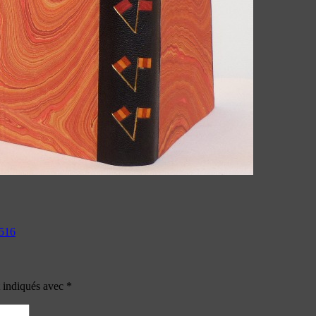
 516
t indiqués avec
*