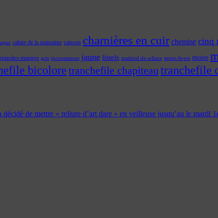
charnières en cuir
cinq 
chemise
cahier de la quinzaine
caisson
tagne
m
jaune
listels
moire
grandes marges
incrustations
gris
matériel de reliure
minis-livres
hefile bicolore
tranchefile 
tranchefile chapiteau
 a décidé de mettre « reliure d’art dare » en veilleuse jusqu’au le mardi