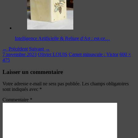
Intelligence Artificielle & Reliure d'Art : est-ce…
← Précédent
Suivant →
7 novembre 2023
Olivier LOUIS
Carnet minuscule : Victor
600 ×
475
Laisser un commentaire
Votre adresse e-mail ne sera pas publiée.
Les champs obligatoires
sont indiqués avec
*
Commentaire
*