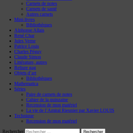
Carnets de notes
Carnets de santé
Autres carnets
Mini-livres
Bibliothèques
Alphonse Allais
René Char
Jules Verne
Patrice Louis
Charles Péguy
Claude Simon
Littérature, autres
Reliure gag
Objets d’art
Bibliothèques
Mathematica
Séries
Paire de carnets de notes
Cahier de la quinzaine
Recension de mon matériel
La vie de l’Amiral Rieunier par Xavier LOUIS
Technique
Recension de mon matériel
Rechercher