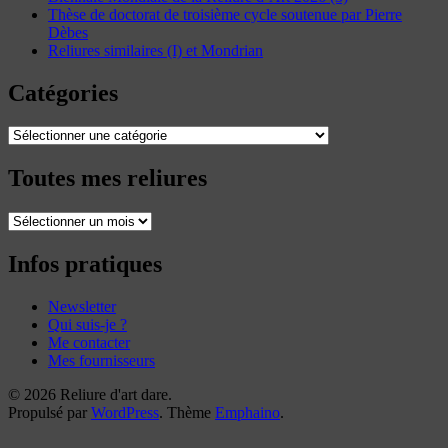
Thèse de doctorat de troisième cycle soutenue par Pierre
Dèbes
Reliures similaires (I) et Mondrian
Catégories
Catégories
Toutes mes reliures
Toutes
mes
reliures
Infos pratiques
Newsletter
Qui suis-je ?
Me contacter
Mes fournisseurs
© 2026 Reliure d'art dare.
Propulsé par
WordPress
. Thème
Emphaino
.