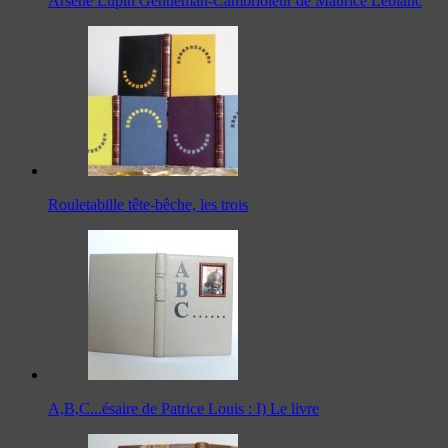
Arsène Lupin Gentleman-Cambrioleur de Maurice Leblanc
Rouletabille tête-bêche, les trois
A,B,C...ésaire de Patrice Louis : I) Le livre