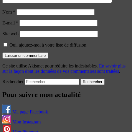
Nom
*
E-mail
*
Site web
Oui, ajoutez-moi à votre liste de diffusion.
Ce site utilise Akismet pour réduire les indésirables.
En savoir plus
sur la façon dont les données de vos commentaires sont traitées
.
Rechercher
Pour suivre mon actualité
Ma page Facebook
Mon Instagram
Mon Pinterest