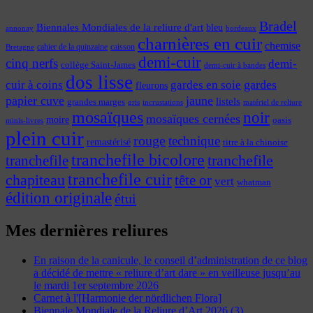
Bradel
Biennales Mondiales de la reliure d'art
bleu
annonay
bordeaux
charnières en cuir
chemise
cahier de la quinzaine
caisson
Bretagne
demi-cuir
cinq nerfs
demi-
collège Saint-James
demi-cuir à bandes
dos lisse
cuir à coins
gardes
gardes en soie
fleurons
papier cuve
jaune
listels
grandes marges
incrustations
gris
matériel de reliure
mosaïques
noir
mosaïques cernées
moire
oasis
minis-livres
plein cuir
rouge
technique
remastérisé
titre à la chinoise
tranchefile bicolore
tranchefile
tranchefile
tranchefile cuir
chapiteau
tête or
vert
whatman
édition originale
étui
Mes dernières reliures
En raison de la canicule, le conseil d’administration de ce blog
a décidé de mettre « reliure d’art dare » en veilleuse jusqu’au
le mardi 1er septembre 2026
Carnet à l'[Harmonie der nördlichen Flora]
Biennale Mondiale de la Reliure d’Art 2026 (3)