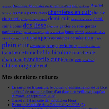
Bradel
Biennales Mondiales de la reliure d'art
bleu
annonay
bordeaux
charnières en cuir
chemise
cahier de la quinzaine
caisson
Bretagne
demi-cuir
cinq nerfs
demi-
collège Saint-James
demi-cuir à bandes
dos lisse
cuir à coins
gardes
gardes en soie
fleurons
papier cuve
jaune
listels
grandes marges
incrustations
gris
matériel de reliure
mosaïques
noir
mosaïques cernées
moire
oasis
minis-livres
plein cuir
rouge
technique
remastérisé
titre à la chinoise
tranchefile bicolore
tranchefile
tranchefile
tranchefile cuir
chapiteau
tête or
vert
whatman
édition originale
étui
Mes dernières reliures
En raison de la canicule, le conseil d’administration de ce blog
a décidé de mettre « reliure d’art dare » en veilleuse jusqu’au
le mardi 1er septembre 2026
Carnet à l'[Harmonie der nördlichen Flora]
Biennale Mondiale de la Reliure d’Art 2026 (3)