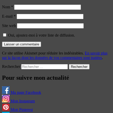
Nom
*
E-mail
*
Site web
Oui, ajoutez-moi à votre liste de diffusion.
Ce site utilise Akismet pour réduire les indésirables.
En savoir plus
sur la façon dont les données de vos commentaires sont traitées
.
Rechercher
Pour suivre mon actualité
Ma page Facebook
Mon Instagram
Mon Pinterest