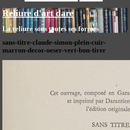
Reliure d'art dare
La reliure sous toutes ses formes
sans-titre-claude-simon-plein-cuir-
marron-decor-oeser-vert-bon-tirer