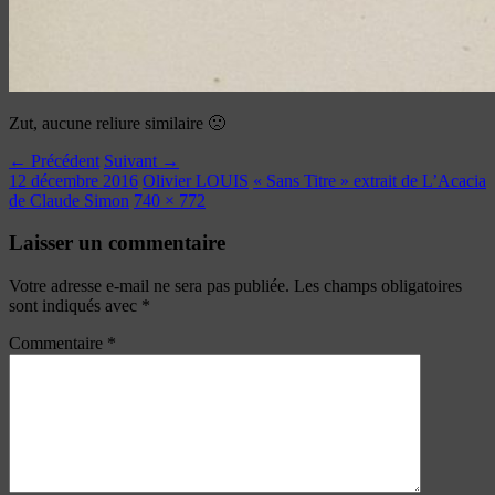
Zut, aucune reliure similaire 🙁
← Précédent
Suivant →
12 décembre 2016
Olivier LOUIS
« Sans Titre » extrait de L’Acacia
de Claude Simon
740 × 772
Laisser un commentaire
Votre adresse e-mail ne sera pas publiée.
Les champs obligatoires
sont indiqués avec
*
Commentaire
*