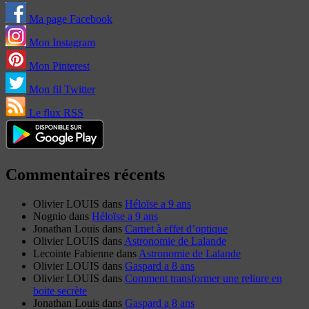
Ma page Facebook
Mon Instagram
Mon Pinterest
Mon fil Twitter
Le flux RSS
Commentaires récents
Olivier LOUIS
dans
Héloïse a 9 ans
Nognio
dans
Héloïse a 9 ans
Jonathan Louis
dans
Carnet à effet d’optique
Olivier LOUIS
dans
Astronomie de Lalande
Lecointe Fabienne
dans
Astronomie de Lalande
Olivier LOUIS
dans
Gaspard a 8 ans
Olivier LOUIS
dans
Comment transformer une reliure en
boite secrète
Jonathan Louis
dans
Gaspard a 8 ans