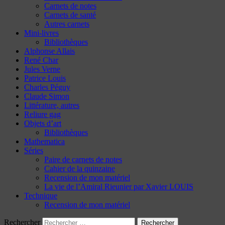
Carnets de notes
Carnets de santé
Autres carnets
Mini-livres
Bibliothèques
Alphonse Allais
René Char
Jules Verne
Patrice Louis
Charles Péguy
Claude Simon
Littérature, autres
Reliure gag
Objets d’art
Bibliothèques
Mathematica
Séries
Paire de carnets de notes
Cahier de la quinzaine
Recension de mon matériel
La vie de l’Amiral Rieunier par Xavier LOUIS
Technique
Recension de mon matériel
Rechercher