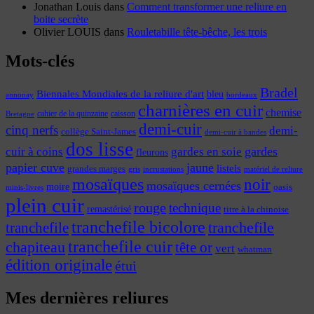
Jonathan Louis
dans
Comment transformer une reliure en
boite secrète
Olivier LOUIS
dans
Rouletabille tête-bêche, les trois
Mots-clés
Bradel
Biennales Mondiales de la reliure d'art
bleu
annonay
bordeaux
charnières en cuir
chemise
cahier de la quinzaine
caisson
Bretagne
demi-cuir
cinq nerfs
demi-
collège Saint-James
demi-cuir à bandes
dos lisse
cuir à coins
gardes
gardes en soie
fleurons
papier cuve
jaune
listels
grandes marges
incrustations
gris
matériel de reliure
mosaïques
noir
mosaïques cernées
moire
oasis
minis-livres
plein cuir
rouge
technique
remastérisé
titre à la chinoise
tranchefile bicolore
tranchefile
tranchefile
tranchefile cuir
chapiteau
tête or
vert
whatman
édition originale
étui
Mes dernières reliures