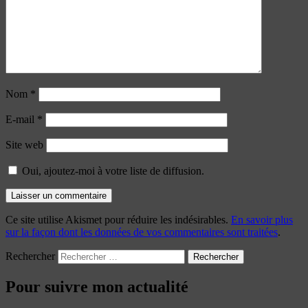
Nom
*
E-mail
*
Site web
Oui, ajoutez-moi à votre liste de diffusion.
Ce site utilise Akismet pour réduire les indésirables.
En savoir plus
sur la façon dont les données de vos commentaires sont traitées
.
Rechercher
Pour suivre mon actualité