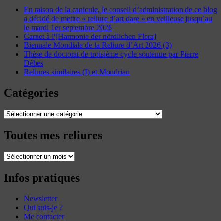
En raison de la canicule, le conseil d’administration de ce blog
a décidé de mettre « reliure d’art dare » en veilleuse jusqu’au
le mardi 1er septembre 2026
Carnet à l'[Harmonie der nördlichen Flora]
Biennale Mondiale de la Reliure d’Art 2026 (3)
Thèse de doctorat de troisième cycle soutenue par Pierre
Dèbes
Reliures similaires (I) et Mondrian
Catégories
Catégories
Toutes mes reliures
Toutes
mes
reliures
Infos pratiques
Newsletter
Qui suis-je ?
Me contacter