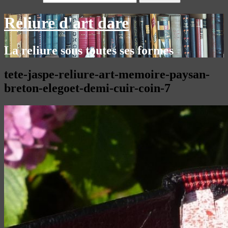
Reliure d'art dare
La reliure sous toutes ses formes
tete-jaspe-reliure-art-memoire-paysan-
breton-elegoet-demi-cuir-coin-7