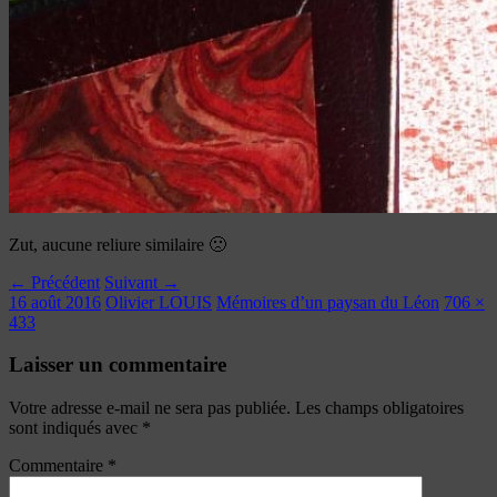
Zut, aucune reliure similaire 🙁
← Précédent
Suivant →
16 août 2016
Olivier LOUIS
Mémoires d’un paysan du Léon
706 ×
433
Laisser un commentaire
Votre adresse e-mail ne sera pas publiée.
Les champs obligatoires
sont indiqués avec
*
Commentaire
*