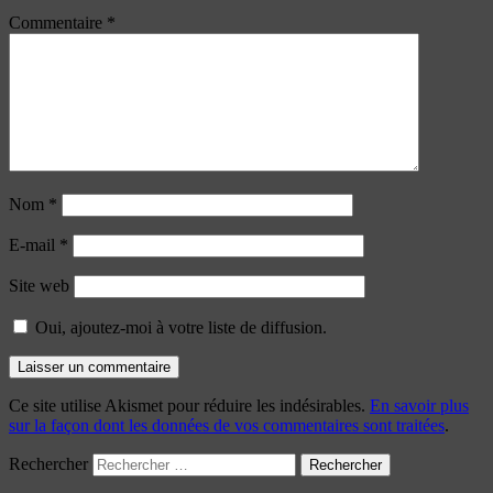
Commentaire
*
Nom
*
E-mail
*
Site web
Oui, ajoutez-moi à votre liste de diffusion.
Ce site utilise Akismet pour réduire les indésirables.
En savoir plus
sur la façon dont les données de vos commentaires sont traitées
.
Rechercher