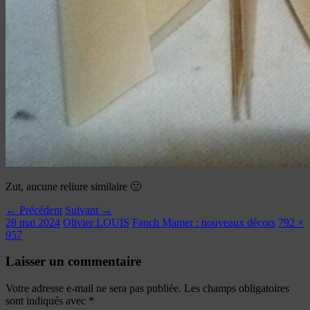
Zut, aucune reliure similaire 🙁
← Précédent
Suivant →
28 mai 2024
Olivier LOUIS
Fanch Mamer : nouveaux décors
792 ×
957
Laisser un commentaire
Votre adresse e-mail ne sera pas publiée.
Les champs obligatoires
sont indiqués avec
*