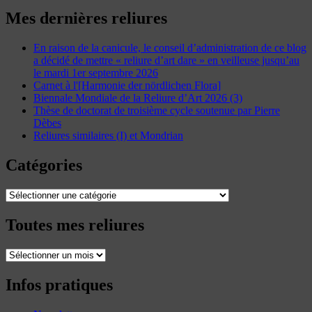
Mes dernières reliures
En raison de la canicule, le conseil d’administration de ce blog
a décidé de mettre « reliure d’art dare » en veilleuse jusqu’au
le mardi 1er septembre 2026
Carnet à l'[Harmonie der nördlichen Flora]
Biennale Mondiale de la Reliure d’Art 2026 (3)
Thèse de doctorat de troisième cycle soutenue par Pierre
Dèbes
Reliures similaires (I) et Mondrian
Catégories
Catégories
Toutes mes reliures
Toutes
mes
reliures
Infos pratiques