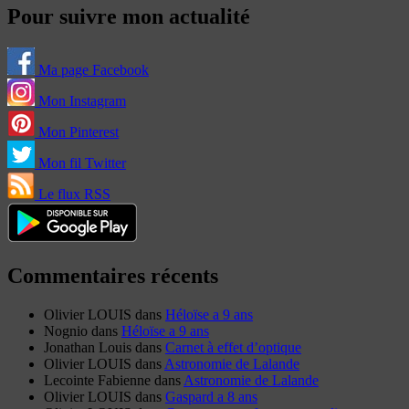
Pour suivre mon actualité
Ma page Facebook
Mon Instagram
Mon Pinterest
Mon fil Twitter
Le flux RSS
Commentaires récents
Olivier LOUIS
dans
Héloïse a 9 ans
Nognio
dans
Héloïse a 9 ans
Jonathan Louis
dans
Carnet à effet d’optique
Olivier LOUIS
dans
Astronomie de Lalande
Lecointe Fabienne
dans
Astronomie de Lalande
Olivier LOUIS
dans
Gaspard a 8 ans