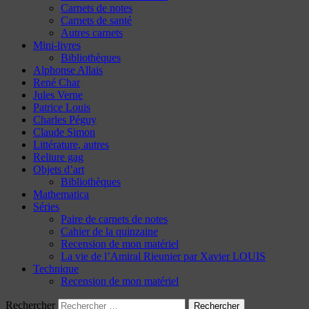
Carnets de notes
Carnets de santé
Autres carnets
Mini-livres
Bibliothèques
Alphonse Allais
René Char
Jules Verne
Patrice Louis
Charles Péguy
Claude Simon
Littérature, autres
Reliure gag
Objets d’art
Bibliothèques
Mathematica
Séries
Paire de carnets de notes
Cahier de la quinzaine
Recension de mon matériel
La vie de l’Amiral Rieunier par Xavier LOUIS
Technique
Recension de mon matériel
Rechercher