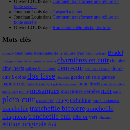
Olivier LOUIS
dans
Comment transformer une reliure en
boite secrète
Jonathan Louis
dans
Gaspard a 8 ans
Jonathan Louis
dans
Comment transformer une reliure en
boite secrète
Olivier LOUIS
dans
Rouletabille tête-bêche, les trois
Mots-clés
Bradel
Biennales Mondiales de la reliure d'art
bleu
annonay
bordeaux
charnières en cuir
chemise
cahier de la quinzaine
caisson
Bretagne
demi-cuir
cinq nerfs
demi-
collège Saint-James
demi-cuir à bandes
dos lisse
cuir à coins
gardes
gardes en soie
fleurons
papier cuve
jaune
listels
grandes marges
incrustations
gris
matériel de reliure
mosaïques
noir
mosaïques cernées
moire
oasis
minis-livres
plein cuir
rouge
technique
remastérisé
titre à la chinoise
tranchefile bicolore
tranchefile
tranchefile
tranchefile cuir
chapiteau
tête or
vert
whatman
édition originale
étui