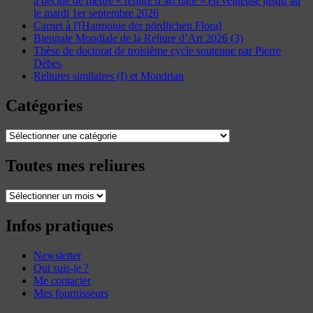
a décidé de mettre « reliure d’art dare » en veilleuse jusqu’au
le mardi 1er septembre 2026
Carnet à l'[Harmonie der nördlichen Flora]
Biennale Mondiale de la Reliure d’Art 2026 (3)
Thèse de doctorat de troisième cycle soutenue par Pierre
Dèbes
Reliures similaires (I) et Mondrian
Catégories
Catégories
Toutes mes reliures
Toutes
mes
reliures
Infos pratiques
Newsletter
Qui suis-je ?
Me contacter
Mes fournisseurs