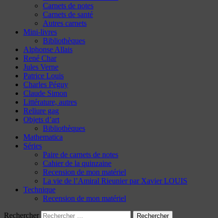
Carnets de notes
Carnets de santé
Autres carnets
Mini-livres
Bibliothèques
Alphonse Allais
René Char
Jules Verne
Patrice Louis
Charles Péguy
Claude Simon
Littérature, autres
Reliure gag
Objets d’art
Bibliothèques
Mathematica
Séries
Paire de carnets de notes
Cahier de la quinzaine
Recension de mon matériel
La vie de l’Amiral Rieunier par Xavier LOUIS
Technique
Recension de mon matériel
Rechercher