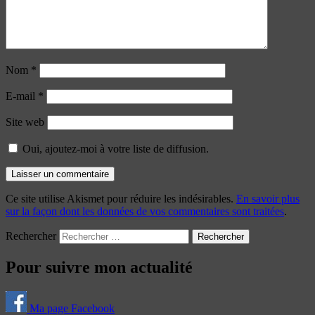
Nom
*
E-mail
*
Site web
Oui, ajoutez-moi à votre liste de diffusion.
Ce site utilise Akismet pour réduire les indésirables.
En savoir plus
sur la façon dont les données de vos commentaires sont traitées
.
Rechercher
Pour suivre mon actualité
Ma page Facebook