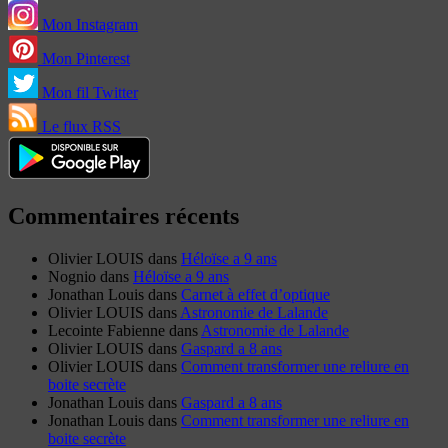
Mon Instagram
Mon Pinterest
Mon fil Twitter
Le flux RSS
Commentaires récents
Olivier LOUIS
dans
Héloïse a 9 ans
Nognio
dans
Héloïse a 9 ans
Jonathan Louis
dans
Carnet à effet d’optique
Olivier LOUIS
dans
Astronomie de Lalande
Lecointe Fabienne
dans
Astronomie de Lalande
Olivier LOUIS
dans
Gaspard a 8 ans
Olivier LOUIS
dans
Comment transformer une reliure en
boite secrète
Jonathan Louis
dans
Gaspard a 8 ans
Jonathan Louis
dans
Comment transformer une reliure en
boite secrète