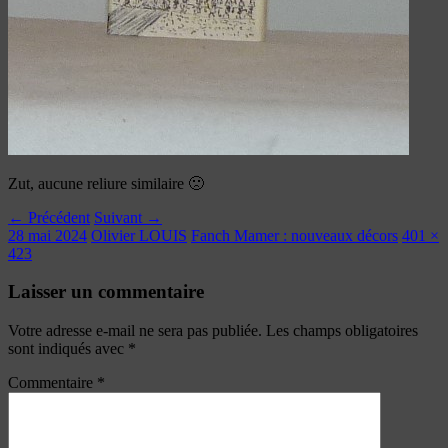
Zut, aucune reliure similaire 🙁
← Précédent
Suivant →
28 mai 2024
Olivier LOUIS
Fanch Mamer : nouveaux décors
401 ×
423
Laisser un commentaire
Votre adresse e-mail ne sera pas publiée.
Les champs obligatoires
sont indiqués avec
*
Commentaire
*