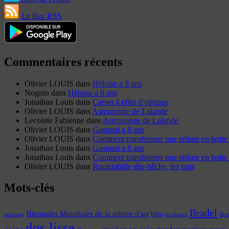
Le flux RSS
Commentaires récents
Olivier LOUIS
dans
Héloïse a 9 ans
Nognio
dans
Héloïse a 9 ans
Jonathan Louis
dans
Carnet à effet d’optique
Olivier LOUIS
dans
Astronomie de Lalande
Lecointe Fabienne
dans
Astronomie de Lalande
Olivier LOUIS
dans
Gaspard a 8 ans
Olivier LOUIS
dans
Comment transformer une reliure en boite 
Jonathan Louis
dans
Gaspard a 8 ans
Jonathan Louis
dans
Comment transformer une reliure en boite 
Olivier LOUIS
dans
Rouletabille tête-bêche, les trois
Mots-clés
Bradel
Biennales Mondiales de la reliure d'art
bleu
annonay
Bre
bordeaux
dos lisse