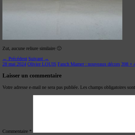
Zut, aucune reliure similaire 🙁
← Précédent
Suivant →
28 mai 2024
Olivier LOUIS
Fanch Mamer : nouveaux décors
398 × 
Laisser un commentaire
Votre adresse e-mail ne sera pas publiée.
Les champs obligatoires son
Commentaire
*