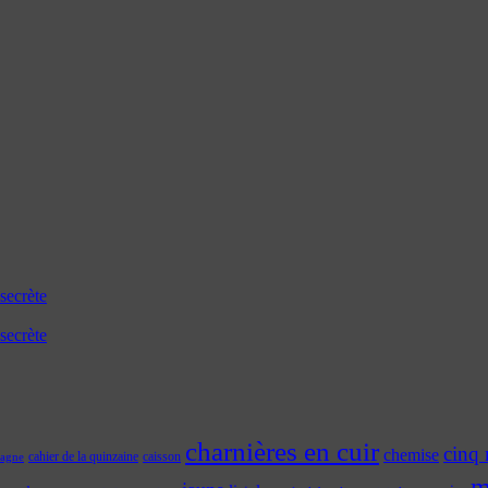
secrète
secrète
charnières en cuir
cinq 
chemise
cahier de la quinzaine
caisson
tagne
m