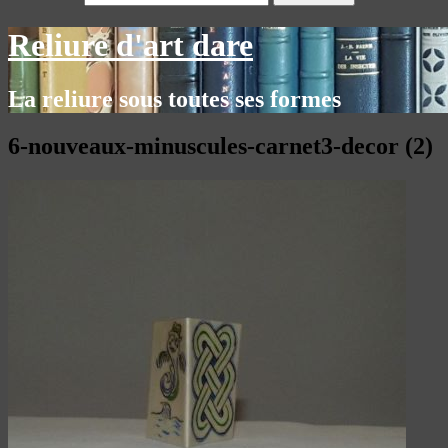
Reliure d'art dare
La reliure sous toutes ses formes
6-nouveaux-minuscules-carnet3-decor (2)