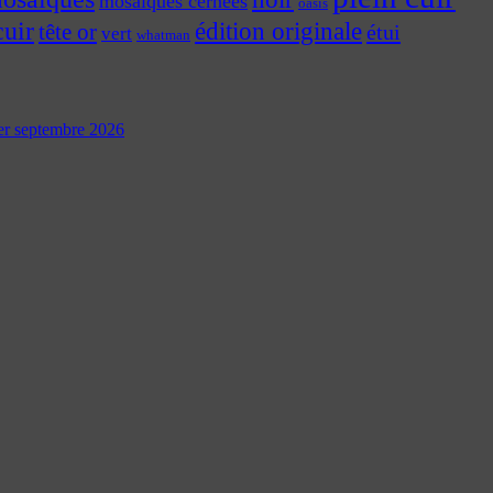
mosaïques cernées
oasis
cuir
édition originale
tête or
étui
vert
whatman
 1er septembre 2026