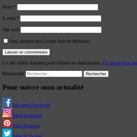
Nom
*
E-mail
*
Site web
Oui, ajoutez-moi à votre liste de diffusion.
Ce site utilise Akismet pour réduire les indésirables.
En savoir plus su
Rechercher
Pour suivre mon actualité
Ma page Facebook
Mon Instagram
Mon Pinterest
Mon fil Twitter