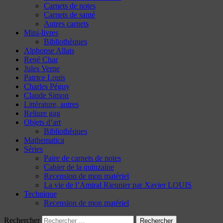
Carnets de notes
Carnets de santé
Autres carnets
Mini-livres
Bibliothèques
Alphonse Allais
René Char
Jules Verne
Patrice Louis
Charles Péguy
Claude Simon
Littérature, autres
Reliure gag
Objets d’art
Bibliothèques
Mathematica
Séries
Paire de carnets de notes
Cahier de la quinzaine
Recension de mon matériel
La vie de l’Amiral Rieunier par Xavier LOUIS
Technique
Recension de mon matériel
Rechercher