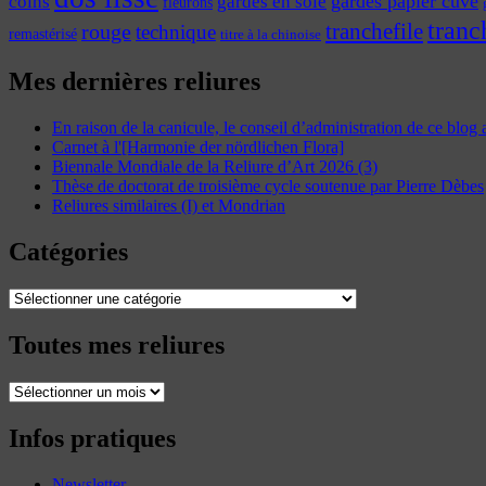
coins
gardes papier cuve
gardes en soie
fleurons
tranc
tranchefile
rouge
technique
remastérisé
titre à la chinoise
Mes dernières reliures
En raison de la canicule, le conseil d’administration de ce blog
Carnet à l'[Harmonie der nördlichen Flora]
Biennale Mondiale de la Reliure d’Art 2026 (3)
Thèse de doctorat de troisième cycle soutenue par Pierre Dèbes
Reliures similaires (I) et Mondrian
Catégories
Catégories
Toutes mes reliures
Toutes
mes
reliures
Infos pratiques
Newsletter