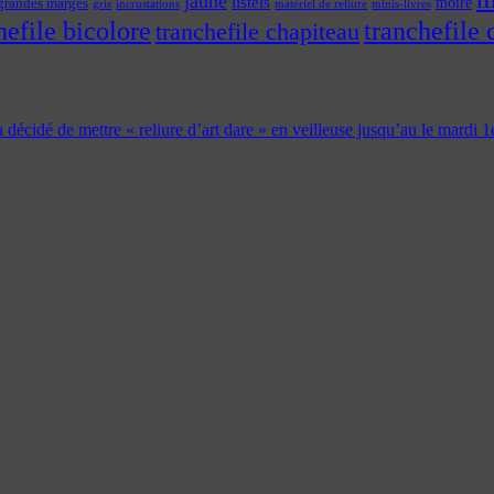
jaune
listels
moire
grandes marges
incrustations
gris
matériel de reliure
minis-livres
hefile bicolore
tranchefile 
tranchefile chapiteau
 a décidé de mettre « reliure d’art dare » en veilleuse jusqu’au le mardi