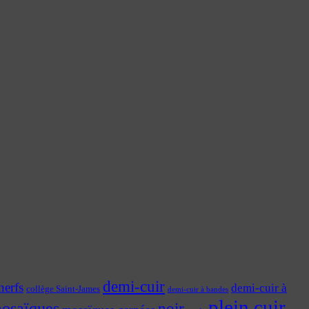
demi-cuir
nerfs
demi-cuir à
collège Saint-James
demi-cuir à bandes
plein cuir
osaïques
noir