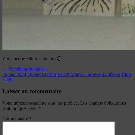
Zut, aucune reliure similaire 🙁
← Précédent
Suivant →
28 mai 2024
Olivier LOUIS
Fanch Mamer : nouveaux décors
1000
× 882
Laisser un commentaire
Votre adresse e-mail ne sera pas publiée.
Les champs obligatoires
sont indiqués avec
*
Commentaire
*