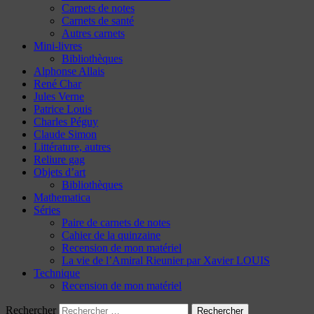
Carnets de notes
Carnets de santé
Autres carnets
Mini-livres
Bibliothèques
Alphonse Allais
René Char
Jules Verne
Patrice Louis
Charles Péguy
Claude Simon
Littérature, autres
Reliure gag
Objets d’art
Bibliothèques
Mathematica
Séries
Paire de carnets de notes
Cahier de la quinzaine
Recension de mon matériel
La vie de l’Amiral Rieunier par Xavier LOUIS
Technique
Recension de mon matériel
Rechercher