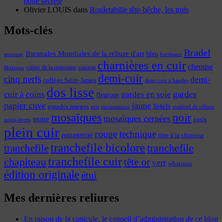
boite secrète
Olivier LOUIS
dans
Rouletabille tête-bêche, les trois
Mots-clés
Bradel
Biennales Mondiales de la reliure d'art
bleu
annonay
bordeaux
charnières en cuir
chemise
cahier de la quinzaine
caisson
Bretagne
demi-cuir
cinq nerfs
demi-
collège Saint-James
demi-cuir à bandes
dos lisse
cuir à coins
gardes
gardes en soie
fleurons
papier cuve
jaune
listels
grandes marges
incrustations
gris
matériel de reliure
mosaïques
noir
mosaïques cernées
moire
oasis
minis-livres
plein cuir
rouge
technique
remastérisé
titre à la chinoise
tranchefile bicolore
tranchefile
tranchefile
tranchefile cuir
chapiteau
tête or
vert
whatman
édition originale
étui
Mes dernières reliures
En raison de la canicule, le conseil d’administration de ce blog