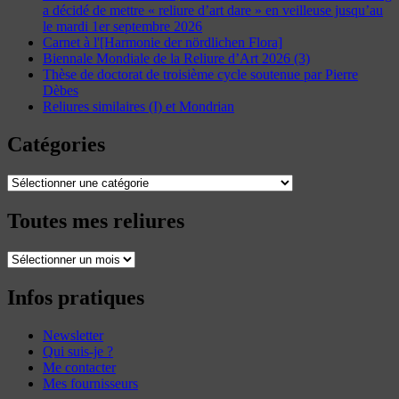
a décidé de mettre « reliure d’art dare » en veilleuse jusqu’au
le mardi 1er septembre 2026
Carnet à l'[Harmonie der nördlichen Flora]
Biennale Mondiale de la Reliure d’Art 2026 (3)
Thèse de doctorat de troisième cycle soutenue par Pierre
Dèbes
Reliures similaires (I) et Mondrian
Catégories
Catégories
Toutes mes reliures
Toutes
mes
reliures
Infos pratiques
Newsletter
Qui suis-je ?
Me contacter
Mes fournisseurs