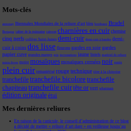
Mots-clés
Bradel
Biennales Mondiales de la reliure d'art
bleu
annonay
bordeaux
charnières en cuir
chemise
cahier de la quinzaine
caisson
Bretagne
demi-cuir
cinq nerfs
demi-
collège Saint-James
demi-cuir à bandes
dos lisse
cuir à coins
gardes
gardes en soie
fleurons
papier cuve
jaune
listels
grandes marges
incrustations
gris
matériel de reliure
mosaïques
noir
mosaïques cernées
moire
oasis
minis-livres
plein cuir
rouge
technique
remastérisé
titre à la chinoise
tranchefile bicolore
tranchefile
tranchefile
tranchefile cuir
chapiteau
tête or
vert
whatman
édition originale
étui
Mes dernières reliures
En raison de la canicule, le conseil d’administration de ce blog
a décidé de mettre « reliure d’art dare » en veilleuse jusqu’au