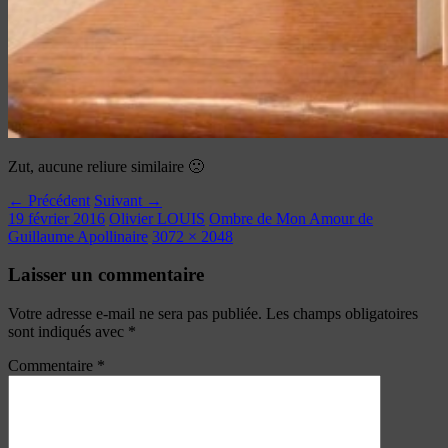
Zut, aucune reliure similaire 🙁
← Précédent
Suivant →
19 février 2016
Olivier LOUIS
Ombre de Mon Amour de
Guillaume Apollinaire
3072 × 2048
Laisser un commentaire
Votre adresse e-mail ne sera pas publiée.
Les champs obligatoires
sont indiqués avec
*
Commentaire
*