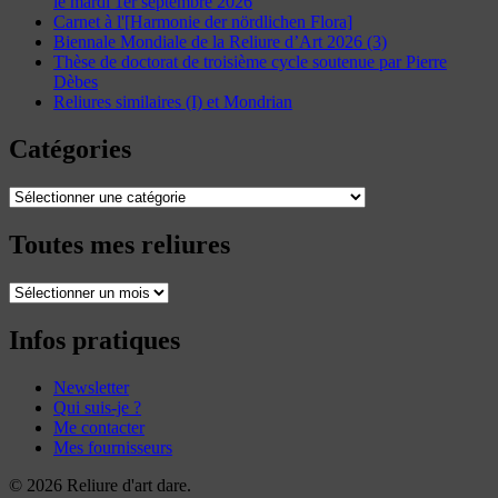
le mardi 1er septembre 2026
Carnet à l'[Harmonie der nördlichen Flora]
Biennale Mondiale de la Reliure d’Art 2026 (3)
Thèse de doctorat de troisième cycle soutenue par Pierre
Dèbes
Reliures similaires (I) et Mondrian
Catégories
Catégories
Toutes mes reliures
Toutes
mes
reliures
Infos pratiques
Newsletter
Qui suis-je ?
Me contacter
Mes fournisseurs
© 2026 Reliure d'art dare.