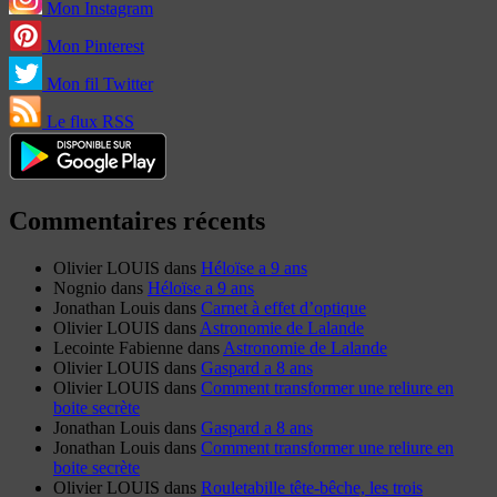
Mon Instagram
Mon Pinterest
Mon fil Twitter
Le flux RSS
Commentaires récents
Olivier LOUIS
dans
Héloïse a 9 ans
Nognio
dans
Héloïse a 9 ans
Jonathan Louis
dans
Carnet à effet d’optique
Olivier LOUIS
dans
Astronomie de Lalande
Lecointe Fabienne
dans
Astronomie de Lalande
Olivier LOUIS
dans
Gaspard a 8 ans
Olivier LOUIS
dans
Comment transformer une reliure en
boite secrète
Jonathan Louis
dans
Gaspard a 8 ans
Jonathan Louis
dans
Comment transformer une reliure en
boite secrète
Olivier LOUIS
dans
Rouletabille tête-bêche, les trois