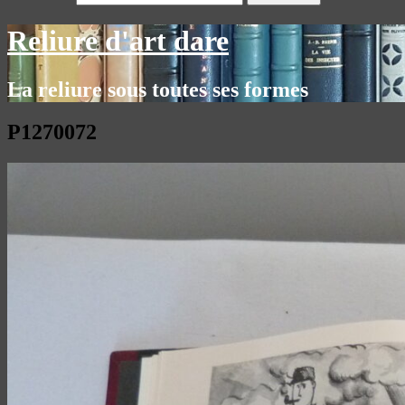
Reliure d'art dare
La reliure sous toutes ses formes
P1270072