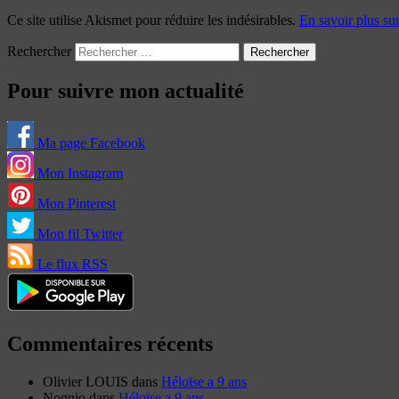
Ce site utilise Akismet pour réduire les indésirables.
En savoir plus su
Rechercher
Pour suivre mon actualité
Ma page Facebook
Mon Instagram
Mon Pinterest
Mon fil Twitter
Le flux RSS
Commentaires récents
Olivier LOUIS
dans
Héloïse a 9 ans
Nognio
dans
Héloïse a 9 ans