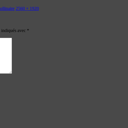
llinaire
2560 × 1920
t indiqués avec
*