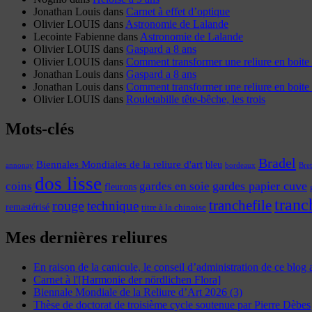
Jonathan Louis
dans
Carnet à effet d’optique
Olivier LOUIS
dans
Astronomie de Lalande
Lecointe Fabienne
dans
Astronomie de Lalande
Olivier LOUIS
dans
Gaspard a 8 ans
Olivier LOUIS
dans
Comment transformer une reliure en boite 
Jonathan Louis
dans
Gaspard a 8 ans
Jonathan Louis
dans
Comment transformer une reliure en boite 
Olivier LOUIS
dans
Rouletabille tête-bêche, les trois
Mots-clés
Bradel
Biennales Mondiales de la reliure d'art
bleu
annonay
Bre
bordeaux
dos lisse
coins
gardes papier cuve
gardes en soie
fleurons
tranc
tranchefile
rouge
technique
remastérisé
titre à la chinoise
Mes dernières reliures
En raison de la canicule, le conseil d’administration de ce blog
Carnet à l'[Harmonie der nördlichen Flora]
Biennale Mondiale de la Reliure d’Art 2026 (3)
Thèse de doctorat de troisième cycle soutenue par Pierre Dèbes