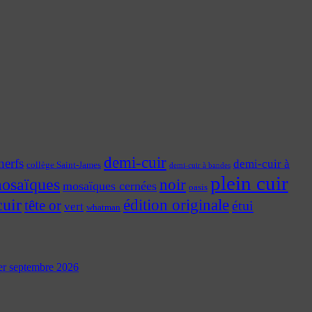
demi-cuir
nerfs
demi-cuir à
collège Saint-James
demi-cuir à bandes
plein cuir
osaïques
noir
mosaïques cernées
oasis
cuir
édition originale
tête or
étui
vert
whatman
 1er septembre 2026