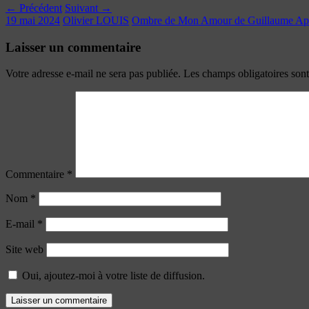
← Précédent
Suivant →
19 mai 2024
Olivier LOUIS
Ombre de Mon Amour de Guillaume Apo
Laisser un commentaire
Votre adresse e-mail ne sera pas publiée.
Les champs obligatoires son
Commentaire
*
Nom
*
E-mail
*
Site web
Oui, ajoutez-moi à votre liste de diffusion.