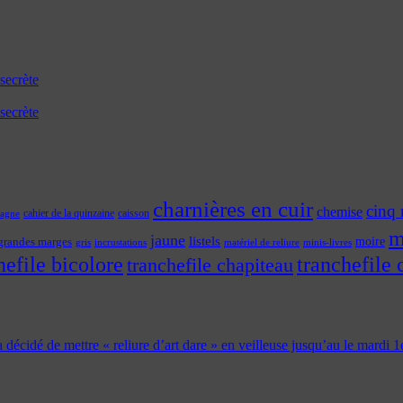
secrète
secrète
charnières en cuir
cinq 
chemise
cahier de la quinzaine
caisson
tagne
m
jaune
listels
moire
grandes marges
incrustations
gris
matériel de reliure
minis-livres
hefile bicolore
tranchefile 
tranchefile chapiteau
 a décidé de mettre « reliure d’art dare » en veilleuse jusqu’au le mardi