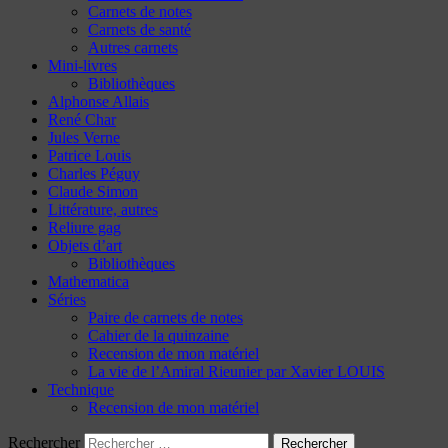
Carnets de notes
Carnets de santé
Autres carnets
Mini-livres
Bibliothèques
Alphonse Allais
René Char
Jules Verne
Patrice Louis
Charles Péguy
Claude Simon
Littérature, autres
Reliure gag
Objets d’art
Bibliothèques
Mathematica
Séries
Paire de carnets de notes
Cahier de la quinzaine
Recension de mon matériel
La vie de l’Amiral Rieunier par Xavier LOUIS
Technique
Recension de mon matériel
Rechercher