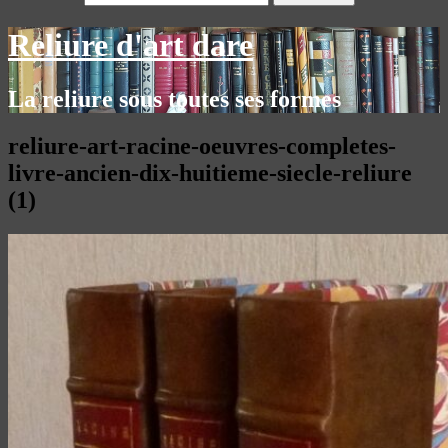
Reliure d'art dare
La reliure sous toutes ses formes
reliure-art-racine-oeuvres-completes-
livre-ancien-dix-huitieme-siecle-reliure
(1)