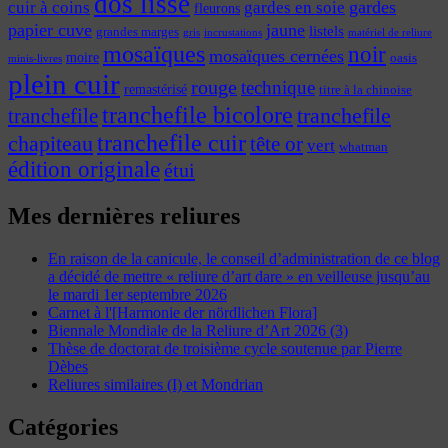
dos lisse
cuir à coins
gardes
gardes en soie
fleurons
papier cuve
jaune
listels
grandes marges
incrustations
gris
matériel de reliure
mosaïques
noir
mosaïques cernées
moire
oasis
minis-livres
plein cuir
rouge
technique
remastérisé
titre à la chinoise
tranchefile bicolore
tranchefile
tranchefile
tranchefile cuir
chapiteau
tête or
vert
whatman
édition originale
étui
Mes dernières reliures
En raison de la canicule, le conseil d’administration de ce blog
a décidé de mettre « reliure d’art dare » en veilleuse jusqu’au
le mardi 1er septembre 2026
Carnet à l'[Harmonie der nördlichen Flora]
Biennale Mondiale de la Reliure d’Art 2026 (3)
Thèse de doctorat de troisième cycle soutenue par Pierre
Dèbes
Reliures similaires (I) et Mondrian
Catégories