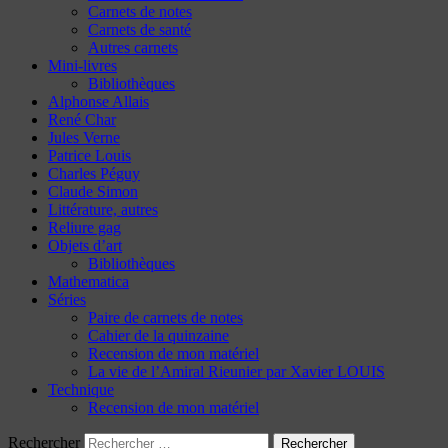
Carnets de notes
Carnets de santé
Autres carnets
Mini-livres
Bibliothèques
Alphonse Allais
René Char
Jules Verne
Patrice Louis
Charles Péguy
Claude Simon
Littérature, autres
Reliure gag
Objets d’art
Bibliothèques
Mathematica
Séries
Paire de carnets de notes
Cahier de la quinzaine
Recension de mon matériel
La vie de l’Amiral Rieunier par Xavier LOUIS
Technique
Recension de mon matériel
Rechercher