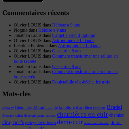
Commentaires récents
Olivier LOUIS
dans
Héloïse a 9 ans
Nognio
dans
Héloïse a 9 ans
Jonathan Louis
dans
Carnet à effet d’optique
Olivier LOUIS
dans
Astronomie de Lalande
Lecointe Fabienne
dans
Astronomie de Lalande
Olivier LOUIS
dans
Gaspard a 8 ans
Olivier LOUIS
dans
Comment transformer une reliure en
boite secrète
Jonathan Louis
dans
Gaspard a 8 ans
Jonathan Louis
dans
Comment transformer une reliure en
boite secrète
Olivier LOUIS
dans
Rouletabille tête-bêche, les trois
Mots-clés
Bradel
Biennales Mondiales de la reliure d'art
bleu
annonay
bordeaux
charnières en cuir
chemise
cahier de la quinzaine
caisson
Bretagne
demi-cuir
cinq nerfs
demi-
collège Saint-James
demi-cuir à bandes