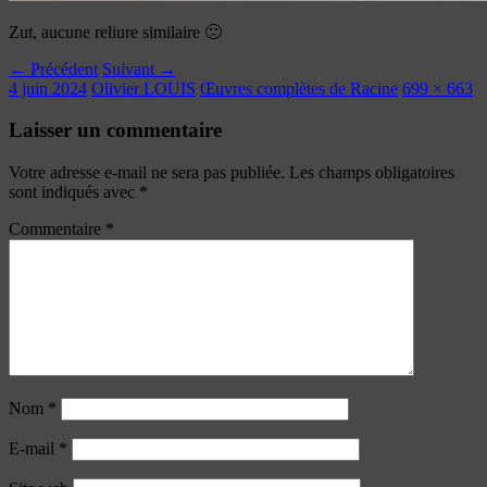
Zut, aucune reliure similaire 🙁
← Précédent
Suivant →
4 juin 2024
Olivier LOUIS
Œuvres complètes de Racine
699 × 663
Laisser un commentaire
Votre adresse e-mail ne sera pas publiée.
Les champs obligatoires
sont indiqués avec
*
Commentaire
*
Nom
*
E-mail
*