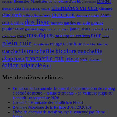
Bradel
Biennales Mondiales de la reliure d'art
bleu
annonay
bordeaux
charnières en cuir
chemise
cahier de la quinzaine
caisson
Bretagne
demi-cuir
cinq nerfs
demi-
collège Saint-James
demi-cuir à bandes
dos lisse
cuir à coins
gardes
gardes en soie
fleurons
papier cuve
jaune
listels
grandes marges
incrustations
gris
matériel de reliure
mosaïques
noir
mosaïques cernées
moire
oasis
minis-livres
plein cuir
rouge
technique
remastérisé
titre à la chinoise
tranchefile bicolore
tranchefile
tranchefile
tranchefile cuir
chapiteau
tête or
vert
whatman
édition originale
étui
Mes dernières reliures
En raison de la canicule, le conseil d’administration de ce blog
a décidé de mettre « reliure d’art dare » en veilleuse jusqu’au
le mardi 1er septembre 2026
Carnet à l'[Harmonie der nördlichen Flora]
Biennale Mondiale de la Reliure d’Art 2026 (3)
Thèse de doctorat de troisième cycle soutenue par Pierre
Dèbes