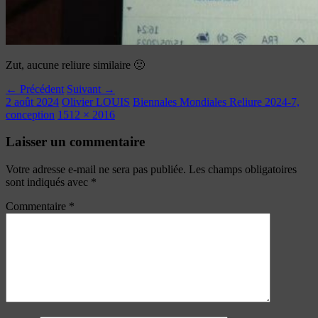
Zut, aucune reliure similaire 🙁
← Précédent
Suivant →
2 août 2024
Olivier LOUIS
Biennales Mondiales Reliure 2024-7,
conception
1512 × 2016
Laisser un commentaire
Votre adresse e-mail ne sera pas publiée.
Les champs obligatoires
sont indiqués avec
*
Commentaire
*