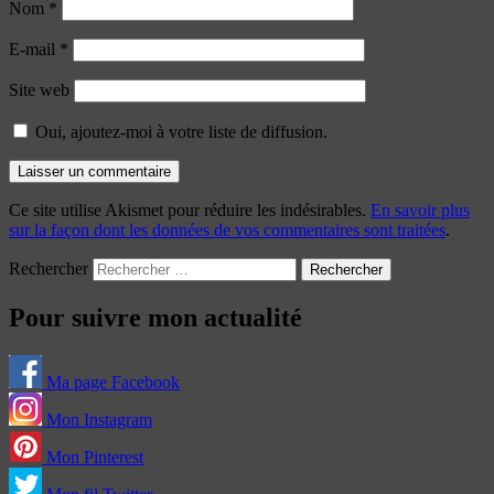
Nom
*
E-mail
*
Site web
Oui, ajoutez-moi à votre liste de diffusion.
Ce site utilise Akismet pour réduire les indésirables.
En savoir plus
sur la façon dont les données de vos commentaires sont traitées
.
Rechercher
Pour suivre mon actualité
Ma page Facebook
Mon Instagram
Mon Pinterest