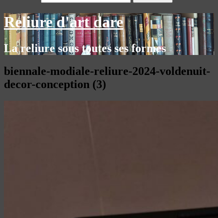
Reliure d'art dare
La reliure sous toutes ses formes
biennale-modiale-reliure-2024-voldenuit-
decor-conception (3)