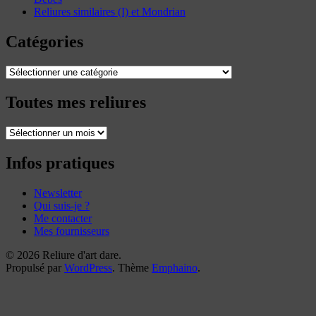
Reliures similaires (I) et Mondrian
Catégories
Catégories
Toutes mes reliures
Toutes
mes
reliures
Infos pratiques
Newsletter
Qui suis-je ?
Me contacter
Mes fournisseurs
© 2026 Reliure d'art dare.
Propulsé par
WordPress
. Thème
Emphaino
.