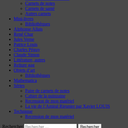
Carnets de notes
Carnets de santé
Autres carnets
Mini-livres
Bibliothèques
Alphonse Allais
René Char
Jules Verne
Patrice Louis
Charles Péguy
Claude Simon
Littérature, autres
Reliure gag
Objets d’art
Bibliothèques
Mathematica
Séries
Paire de carnets de notes
Cahier de la quinzaine
Recension de mon matériel
La vie de l’Amiral Rieunier par Xavier LOUIS
Technique
Recension de mon matériel
Rechercher