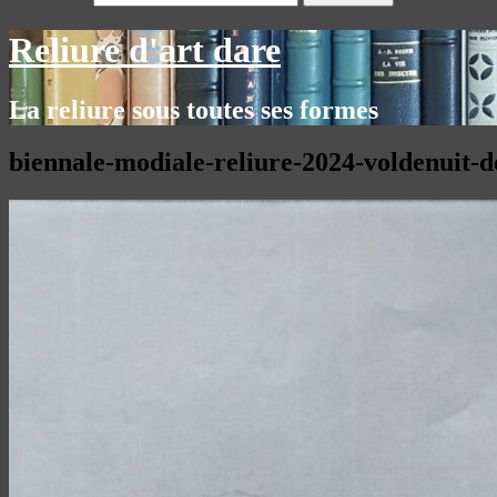
Reliure d'art dare
La reliure sous toutes ses formes
biennale-modiale-reliure-2024-voldenuit-d