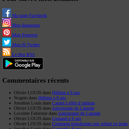
Ma page Facebook
Mon Instagram
Mon Pinterest
Mon fil Twitter
Le flux RSS
Commentaires récents
Olivier LOUIS
dans
Héloïse a 9 ans
Nognio
dans
Héloïse a 9 ans
Jonathan Louis
dans
Carnet à effet d’optique
Olivier LOUIS
dans
Astronomie de Lalande
Lecointe Fabienne
dans
Astronomie de Lalande
Olivier LOUIS
dans
Gaspard a 8 ans
Olivier LOUIS
dans
Comment transformer une reliure en boite 
Jonathan Louis
dans
Gaspard a 8 ans