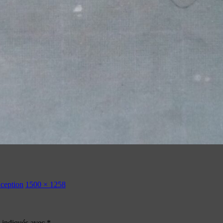
nception
1500 × 1258
t indiqués avec
*