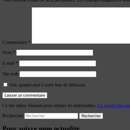
Commentaire
*
Nom
*
E-mail
*
Site web
Oui, ajoutez-moi à votre liste de diffusion.
Ce site utilise Akismet pour réduire les indésirables.
En savoir plus su
Rechercher
Pour suivre mon actualité