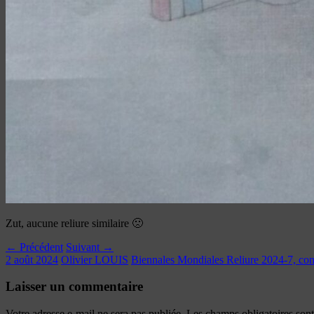
Zut, aucune reliure similaire 🙁
← Précédent
Suivant →
2 août 2024
Olivier LOUIS
Biennales Mondiales Reliure 2024-7, co
Laisser un commentaire
Votre adresse e-mail ne sera pas publiée.
Les champs obligatoires son