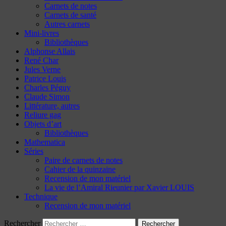
Carnets de notes
Carnets de santé
Autres carnets
Mini-livres
Bibliothèques
Alphonse Allais
René Char
Jules Verne
Patrice Louis
Charles Péguy
Claude Simon
Littérature, autres
Reliure gag
Objets d’art
Bibliothèques
Mathematica
Séries
Paire de carnets de notes
Cahier de la quinzaine
Recension de mon matériel
La vie de l’Amiral Rieunier par Xavier LOUIS
Technique
Recension de mon matériel
Rechercher