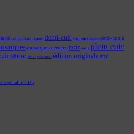
demi-cuir
nerfs
demi-cuir à
collège Saint-James
demi-cuir à bandes
plein cuir
osaïques
noir
mosaïques cernées
oasis
cuir
édition originale
tête or
étui
vert
whatman
 1er septembre 2026