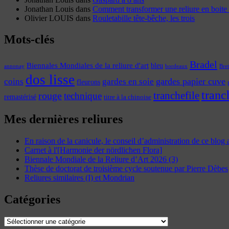
Jonathan Louis
dans
Comment transformer une reliure en boite 
Olivier LOUIS
dans
Rouletabille tête-bêche, les trois
Mots-clés
Bradel
Biennales Mondiales de la reliure d'art
bleu
annonay
Bre
bordeaux
dos lisse
coins
gardes papier cuve
gardes en soie
fleurons
tranc
tranchefile
rouge
technique
remastérisé
titre à la chinoise
Mes dernières reliures
En raison de la canicule, le conseil d’administration de ce blog
Carnet à l'[Harmonie der nördlichen Flora]
Biennale Mondiale de la Reliure d’Art 2026 (3)
Thèse de doctorat de troisième cycle soutenue par Pierre Dèbes
Reliures similaires (I) et Mondrian
Catégories
Catégories