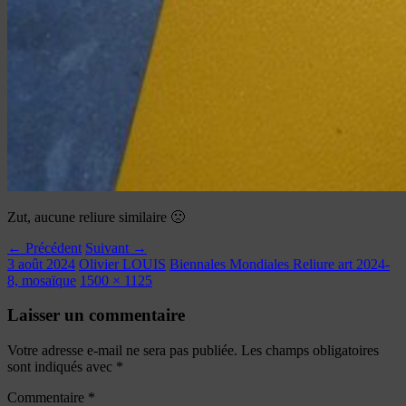
Zut, aucune reliure similaire 🙁
← Précédent
Suivant →
3 août 2024
Olivier LOUIS
Biennales Mondiales Reliure art 2024-
8, mosaïque
1500 × 1125
Laisser un commentaire
Votre adresse e-mail ne sera pas publiée.
Les champs obligatoires
sont indiqués avec
*
Commentaire
*