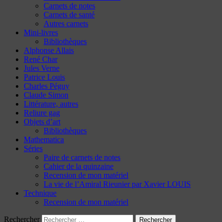
Carnets de notes
Carnets de santé
Autres carnets
Mini-livres
Bibliothèques
Alphonse Allais
René Char
Jules Verne
Patrice Louis
Charles Péguy
Claude Simon
Littérature, autres
Reliure gag
Objets d’art
Bibliothèques
Mathematica
Séries
Paire de carnets de notes
Cahier de la quinzaine
Recension de mon matériel
La vie de l’Amiral Rieunier par Xavier LOUIS
Technique
Recension de mon matériel
Rechercher