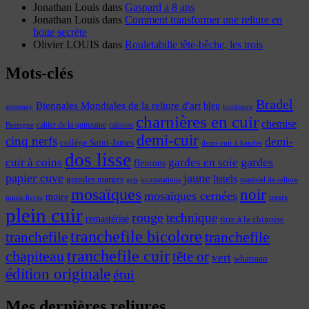
Jonathan Louis
dans
Gaspard a 8 ans
Jonathan Louis
dans
Comment transformer une reliure en
boite secrète
Olivier LOUIS
dans
Rouletabille tête-bêche, les trois
Mots-clés
Bradel
Biennales Mondiales de la reliure d'art
bleu
annonay
bordeaux
charnières en cuir
chemise
cahier de la quinzaine
caisson
Bretagne
demi-cuir
cinq nerfs
demi-
collège Saint-James
demi-cuir à bandes
dos lisse
cuir à coins
gardes
gardes en soie
fleurons
papier cuve
jaune
listels
grandes marges
incrustations
gris
matériel de reliure
mosaïques
noir
mosaïques cernées
moire
oasis
minis-livres
plein cuir
rouge
technique
remastérisé
titre à la chinoise
tranchefile bicolore
tranchefile
tranchefile
tranchefile cuir
chapiteau
tête or
vert
whatman
édition originale
étui
Mes dernières reliures