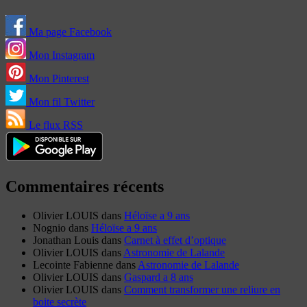
Ma page Facebook
Mon Instagram
Mon Pinterest
Mon fil Twitter
Le flux RSS
Commentaires récents
Olivier LOUIS
dans
Héloïse a 9 ans
Nognio
dans
Héloïse a 9 ans
Jonathan Louis
dans
Carnet à effet d’optique
Olivier LOUIS
dans
Astronomie de Lalande
Lecointe Fabienne
dans
Astronomie de Lalande
Olivier LOUIS
dans
Gaspard a 8 ans
Olivier LOUIS
dans
Comment transformer une reliure en
boite secrète