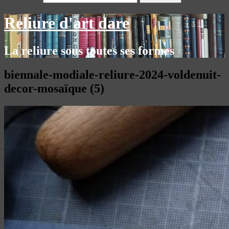
Reliure d'art dare
La reliure sous toutes ses formes
biennale-modiale-reliure-2024-voldenuit-
decor-mosaïque (5)