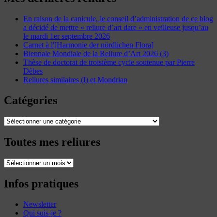
En raison de la canicule, le conseil d’administration de ce blog
a décidé de mettre « reliure d’art dare » en veilleuse jusqu’au
le mardi 1er septembre 2026
Carnet à l'[Harmonie der nördlichen Flora]
Biennale Mondiale de la Reliure d’Art 2026 (3)
Thèse de doctorat de troisième cycle soutenue par Pierre
Dèbes
Reliures similaires (I) et Mondrian
Catégories
Catégories
Toutes mes reliures
Toutes
mes
reliures
Infos pratiques
Newsletter
Qui suis-je ?