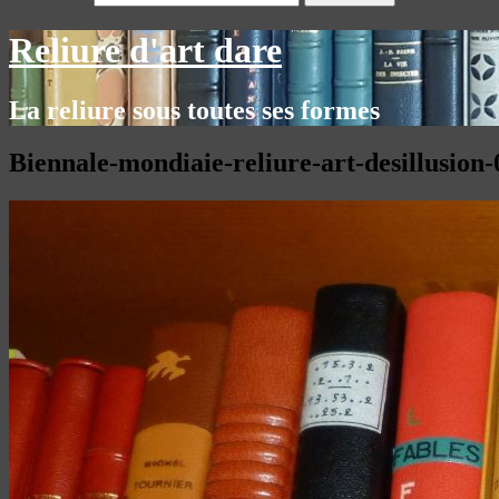
Reliure d'art dare
La reliure sous toutes ses formes
Biennale-mondiaie-reliure-art-desillusion-