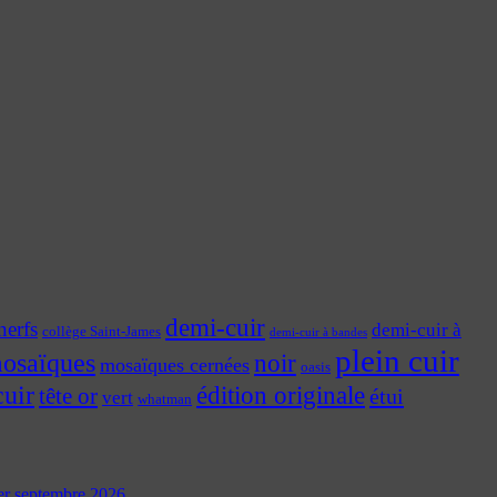
demi-cuir
nerfs
demi-cuir à
collège Saint-James
demi-cuir à bandes
plein cuir
osaïques
noir
mosaïques cernées
oasis
cuir
édition originale
tête or
étui
vert
whatman
 1er septembre 2026