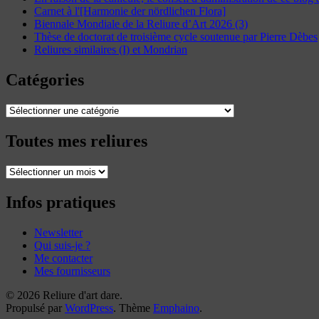
Carnet à l'[Harmonie der nördlichen Flora]
Biennale Mondiale de la Reliure d’Art 2026 (3)
Thèse de doctorat de troisième cycle soutenue par Pierre Dèbes
Reliures similaires (I) et Mondrian
Catégories
Catégories
Toutes mes reliures
Toutes
mes
reliures
Infos pratiques
Newsletter
Qui suis-je ?
Me contacter
Mes fournisseurs
© 2026 Reliure d'art dare.
Propulsé par
WordPress
. Thème
Emphaino
.