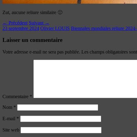
Zut, aucune reliure similaire 🙁
← Précédent
Suivant →
23 septembre 2024
Olivier LOUIS
Biennales mondiales reliure 2024-1
Laisser un commentaire
Votre adresse e-mail ne sera pas publiée.
Les champs obligatoires son
Commentaire
*
Nom
*
E-mail
*
Site web