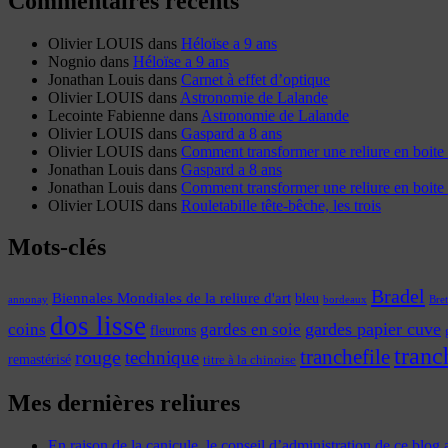
Commentaires récents
Olivier LOUIS
dans
Héloïse a 9 ans
Nognio
dans
Héloïse a 9 ans
Jonathan Louis
dans
Carnet à effet d’optique
Olivier LOUIS
dans
Astronomie de Lalande
Lecointe Fabienne
dans
Astronomie de Lalande
Olivier LOUIS
dans
Gaspard a 8 ans
Olivier LOUIS
dans
Comment transformer une reliure en boite 
Jonathan Louis
dans
Gaspard a 8 ans
Jonathan Louis
dans
Comment transformer une reliure en boite 
Olivier LOUIS
dans
Rouletabille tête-bêche, les trois
Mots-clés
Bradel
Biennales Mondiales de la reliure d'art
bleu
annonay
Bre
bordeaux
dos lisse
coins
gardes papier cuve
gardes en soie
fleurons
tranc
tranchefile
rouge
technique
remastérisé
titre à la chinoise
Mes dernières reliures
En raison de la canicule, le conseil d’administration de ce blog