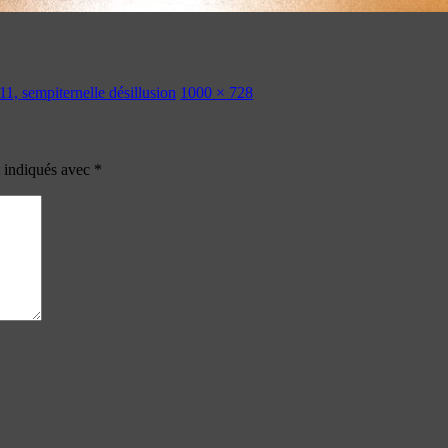
1, sempiternelle désillusion
1000 × 728
t indiqués avec
*