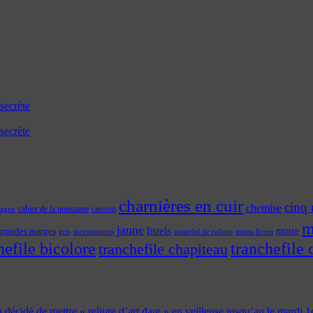
secrète
secrète
charnières en cuir
cinq 
chemise
cahier de la quinzaine
caisson
tagne
m
jaune
listels
moire
grandes marges
incrustations
gris
matériel de reliure
minis-livres
hefile bicolore
tranchefile 
tranchefile chapiteau
 a décidé de mettre « reliure d’art dare » en veilleuse jusqu’au le mardi