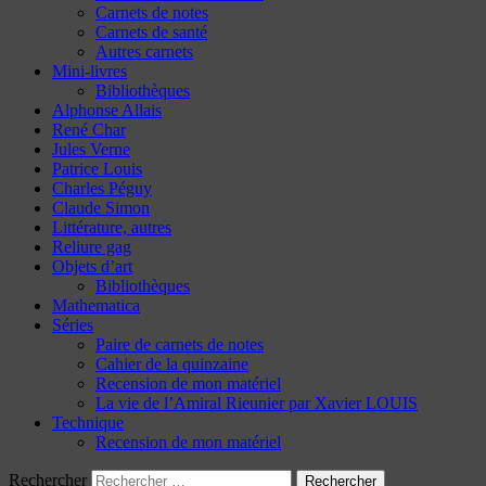
Carnets de notes
Carnets de santé
Autres carnets
Mini-livres
Bibliothèques
Alphonse Allais
René Char
Jules Verne
Patrice Louis
Charles Péguy
Claude Simon
Littérature, autres
Reliure gag
Objets d’art
Bibliothèques
Mathematica
Séries
Paire de carnets de notes
Cahier de la quinzaine
Recension de mon matériel
La vie de l’Amiral Rieunier par Xavier LOUIS
Technique
Recension de mon matériel
Rechercher