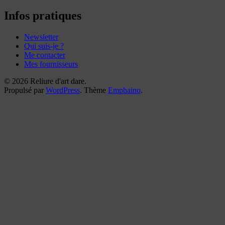
mes
reliures
Infos pratiques
Newsletter
Qui suis-je ?
Me contacter
Mes fournisseurs
© 2026 Reliure d'art dare.
Propulsé par
WordPress
. Thème
Emphaino
.