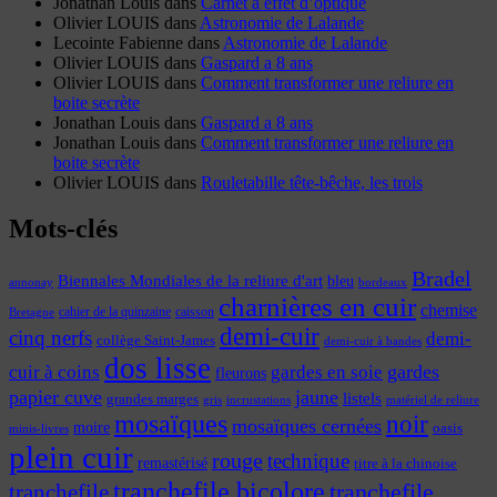
Jonathan Louis
dans
Carnet à effet d’optique
Olivier LOUIS
dans
Astronomie de Lalande
Lecointe Fabienne
dans
Astronomie de Lalande
Olivier LOUIS
dans
Gaspard a 8 ans
Olivier LOUIS
dans
Comment transformer une reliure en
boite secrète
Jonathan Louis
dans
Gaspard a 8 ans
Jonathan Louis
dans
Comment transformer une reliure en
boite secrète
Olivier LOUIS
dans
Rouletabille tête-bêche, les trois
Mots-clés
Bradel
Biennales Mondiales de la reliure d'art
bleu
annonay
bordeaux
charnières en cuir
chemise
cahier de la quinzaine
caisson
Bretagne
demi-cuir
cinq nerfs
demi-
collège Saint-James
demi-cuir à bandes
dos lisse
cuir à coins
gardes
gardes en soie
fleurons
papier cuve
jaune
listels
grandes marges
incrustations
gris
matériel de reliure
mosaïques
noir
mosaïques cernées
moire
oasis
minis-livres
plein cuir
rouge
technique
remastérisé
titre à la chinoise
tranchefile bicolore
tranchefile
tranchefile