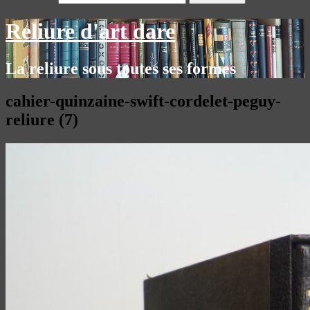
Reliure d'art dare
La reliure sous toutes ses formes
cahier-quinzaine-swift-cordelet-peguy-
reliure (7)