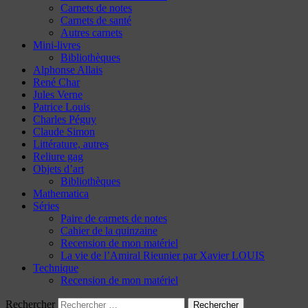
Carnets de notes
Carnets de santé
Autres carnets
Mini-livres
Bibliothèques
Alphonse Allais
René Char
Jules Verne
Patrice Louis
Charles Péguy
Claude Simon
Littérature, autres
Reliure gag
Objets d’art
Bibliothèques
Mathematica
Séries
Paire de carnets de notes
Cahier de la quinzaine
Recension de mon matériel
La vie de l’Amiral Rieunier par Xavier LOUIS
Technique
Recension de mon matériel
Rechercher