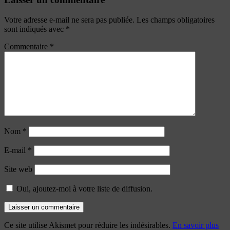
Votre adresse e-mail ne sera pas publiée.
Les champs obligatoires
sont indiqués avec
*
Commentaire
*
Nom
*
E-mail
*
Site web
Oui, ajoutez-moi à votre liste de diffusion.
Ce site utilise Akismet pour réduire les indésirables.
En savoir plus