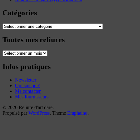
Catégories
Catégories
Toutes mes reliures
Toutes
mes
reliures
Infos pratiques
Newsletter
Qui suis-je ?
Me contacter
Mes fournisseurs
© 2026 Reliure d'art dare.
Propulsé par
WordPress
. Thème
Emphaino
.