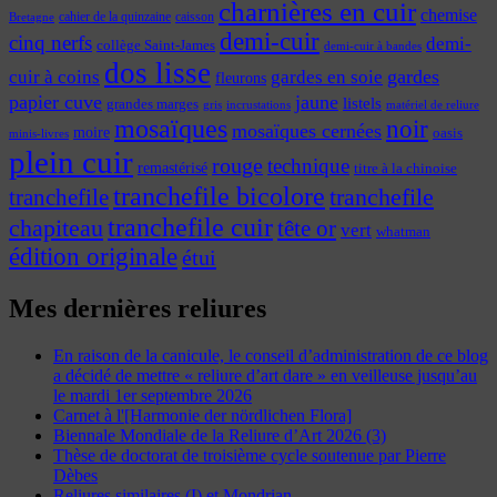
charnières en cuir
chemise
cahier de la quinzaine
caisson
Bretagne
demi-cuir
cinq nerfs
demi-
collège Saint-James
demi-cuir à bandes
dos lisse
cuir à coins
gardes
gardes en soie
fleurons
papier cuve
jaune
listels
grandes marges
incrustations
gris
matériel de reliure
mosaïques
noir
mosaïques cernées
moire
oasis
minis-livres
plein cuir
rouge
technique
remastérisé
titre à la chinoise
tranchefile bicolore
tranchefile
tranchefile
tranchefile cuir
chapiteau
tête or
vert
whatman
édition originale
étui
Mes dernières reliures
En raison de la canicule, le conseil d’administration de ce blog
a décidé de mettre « reliure d’art dare » en veilleuse jusqu’au
le mardi 1er septembre 2026
Carnet à l'[Harmonie der nördlichen Flora]
Biennale Mondiale de la Reliure d’Art 2026 (3)
Thèse de doctorat de troisième cycle soutenue par Pierre
Dèbes
Reliures similaires (I) et Mondrian