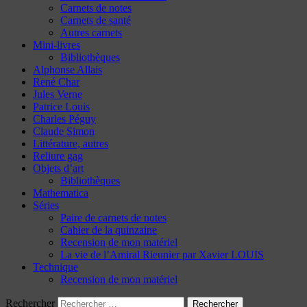
Carnets de notes
Carnets de santé
Autres carnets
Mini-livres
Bibliothèques
Alphonse Allais
René Char
Jules Verne
Patrice Louis
Charles Péguy
Claude Simon
Littérature, autres
Reliure gag
Objets d’art
Bibliothèques
Mathematica
Séries
Paire de carnets de notes
Cahier de la quinzaine
Recension de mon matériel
La vie de l’Amiral Rieunier par Xavier LOUIS
Technique
Recension de mon matériel
Rechercher