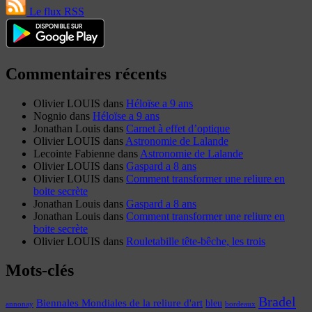
Le flux RSS
Commentaires récents
Olivier LOUIS
dans
Héloïse a 9 ans
Nognio
dans
Héloïse a 9 ans
Jonathan Louis
dans
Carnet à effet d’optique
Olivier LOUIS
dans
Astronomie de Lalande
Lecointe Fabienne
dans
Astronomie de Lalande
Olivier LOUIS
dans
Gaspard a 8 ans
Olivier LOUIS
dans
Comment transformer une reliure en
boite secrète
Jonathan Louis
dans
Gaspard a 8 ans
Jonathan Louis
dans
Comment transformer une reliure en
boite secrète
Olivier LOUIS
dans
Rouletabille tête-bêche, les trois
Mots-clés
Bradel
Biennales Mondiales de la reliure d'art
bleu
annonay
bordeaux