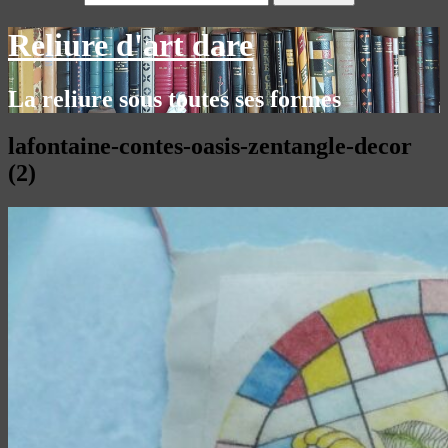
Reliure d'art dare
La reliure sous toutes ses formes
lafontaine-contes-oasis-zentangle-decor
(2)