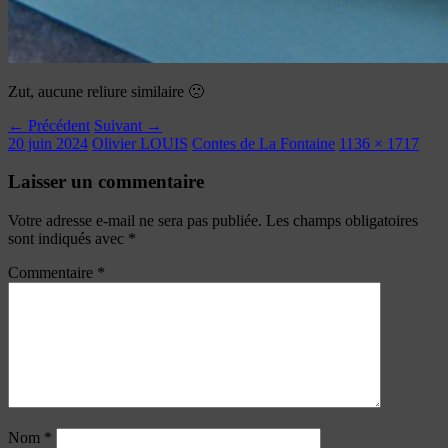
Zut, aucune reliure similaire 🙁
← Précédent
Suivant →
20 juin 2024
Olivier LOUIS
Contes de La Fontaine
1136 × 1717
Laisser un commentaire
Votre adresse e-mail ne sera pas publiée.
Les champs obligatoires
sont indiqués avec
*
Commentaire
*
Nom
*