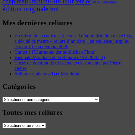
tranchefile cuir
chapiteau
tête or
vert
whatman
édition originale
étui
Mes dernières reliures
En raison de la canicule, le conseil d’administration de ce blog
a décidé de mettre « reliure d’art dare » en veilleuse jusqu’au
le mardi 1er septembre 2026
Carnet à l'[Harmonie der nördlichen Flora]
Biennale Mondiale de la Reliure d’Art 2026 (3)
Thèse de doctorat de troisième cycle soutenue par Pierre
Dèbes
Reliures similaires (I) et Mondrian
Catégories
Catégories
Toutes mes reliures
Toutes
mes