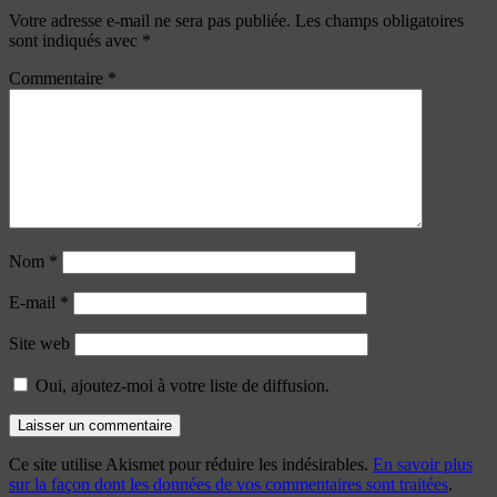
Votre adresse e-mail ne sera pas publiée.
Les champs obligatoires
sont indiqués avec
*
Commentaire
*
Nom
*
E-mail
*
Site web
Oui, ajoutez-moi à votre liste de diffusion.
Ce site utilise Akismet pour réduire les indésirables.
En savoir plus
sur la façon dont les données de vos commentaires sont traitées
.