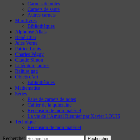
Carnets de notes
Carnets de santé
Autres carnets
Mini-livres
Bibliothèques
Alphonse Allais
René Char
Jules Verne
Patrice Louis
Charles Péguy
Claude Simon
Littérature, autres
Reliure gag
Objets d’art
Bibliothèques
Mathematica
Séries
Paire de carnets de notes
Cahier de la quinzaine
Recension de mon matériel
La vie de l’Amiral Rieunier par Xavier LOUIS
Technique
Recension de mon matériel
Rechercher