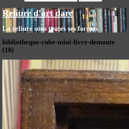
Reliure d'art dare
La reliure sous toutes ses formes
bibliotheque-cube-mini-livre-demonte
(18)