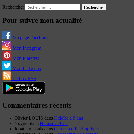
Rechercher
Pour suivre mon actualité
Ma page Facebook
Mon Instagram
Mon Pinterest
Mon fil Twitter
Le flux RSS
Commentaires récents
Olivier LOUIS
dans
Héloïse a 9 ans
Nognio
dans
Héloïse a 9 ans
Jonathan Louis
dans
Carnet à effet d’optique