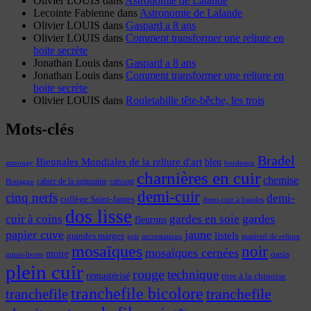
Olivier LOUIS
dans
Astronomie de Lalande
Lecointe Fabienne
dans
Astronomie de Lalande
Olivier LOUIS
dans
Gaspard a 8 ans
Olivier LOUIS
dans
Comment transformer une reliure en
boite secrète
Jonathan Louis
dans
Gaspard a 8 ans
Jonathan Louis
dans
Comment transformer une reliure en
boite secrète
Olivier LOUIS
dans
Rouletabille tête-bêche, les trois
Mots-clés
Bradel
Biennales Mondiales de la reliure d'art
bleu
annonay
bordeaux
charnières en cuir
chemise
cahier de la quinzaine
caisson
Bretagne
demi-cuir
cinq nerfs
demi-
collège Saint-James
demi-cuir à bandes
dos lisse
cuir à coins
gardes
gardes en soie
fleurons
papier cuve
jaune
listels
grandes marges
incrustations
gris
matériel de reliure
mosaïques
noir
mosaïques cernées
moire
oasis
minis-livres
plein cuir
rouge
technique
remastérisé
titre à la chinoise
tranchefile bicolore
tranchefile
tranchefile