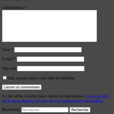
Commentaire
*
Nom
*
E-mail
*
Site web
Oui, ajoutez-moi à votre liste de diffusion.
Ce site utilise Akismet pour réduire les indésirables.
En savoir plus
sur la façon dont les données de vos commentaires sont traitées
.
Rechercher