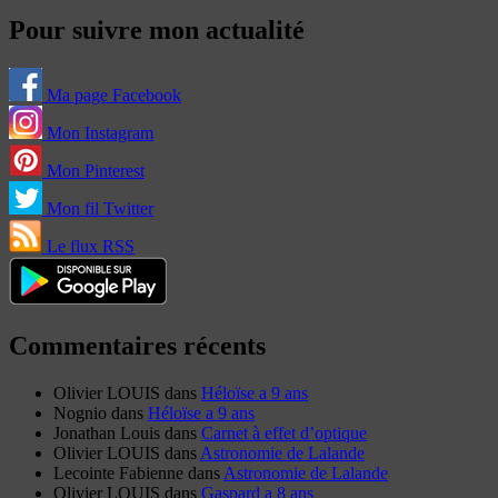
Pour suivre mon actualité
Ma page Facebook
Mon Instagram
Mon Pinterest
Mon fil Twitter
Le flux RSS
Commentaires récents
Olivier LOUIS
dans
Héloïse a 9 ans
Nognio
dans
Héloïse a 9 ans
Jonathan Louis
dans
Carnet à effet d’optique
Olivier LOUIS
dans
Astronomie de Lalande
Lecointe Fabienne
dans
Astronomie de Lalande
Olivier LOUIS
dans
Gaspard a 8 ans