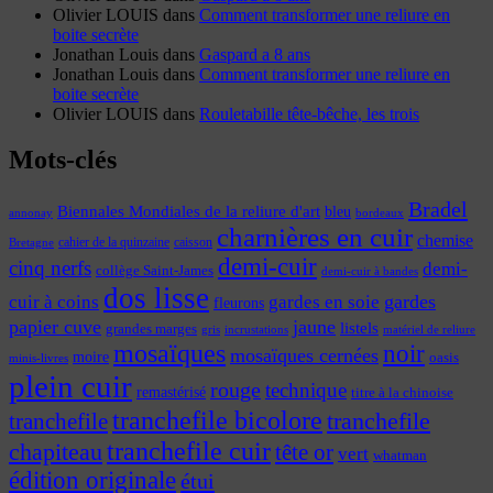
Olivier LOUIS
dans
Comment transformer une reliure en
boite secrète
Jonathan Louis
dans
Gaspard a 8 ans
Jonathan Louis
dans
Comment transformer une reliure en
boite secrète
Olivier LOUIS
dans
Rouletabille tête-bêche, les trois
Mots-clés
Bradel
Biennales Mondiales de la reliure d'art
bleu
annonay
bordeaux
charnières en cuir
chemise
cahier de la quinzaine
caisson
Bretagne
demi-cuir
cinq nerfs
demi-
collège Saint-James
demi-cuir à bandes
dos lisse
cuir à coins
gardes
gardes en soie
fleurons
papier cuve
jaune
listels
grandes marges
incrustations
gris
matériel de reliure
mosaïques
noir
mosaïques cernées
moire
oasis
minis-livres
plein cuir
rouge
technique
remastérisé
titre à la chinoise
tranchefile bicolore
tranchefile
tranchefile
tranchefile cuir
chapiteau
tête or
vert
whatman
édition originale
étui