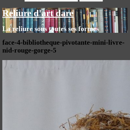
Reliure d'art dare
La reliure sous toutes ses formes
face-4-bibliotheque-pivotante-mini-livre-
nid-rouge-gorge-5