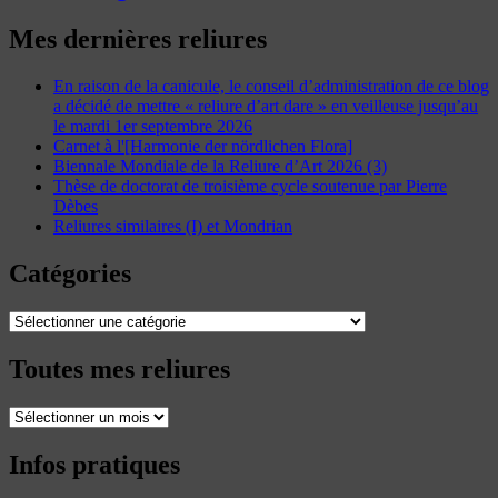
Mes dernières reliures
En raison de la canicule, le conseil d’administration de ce blog
a décidé de mettre « reliure d’art dare » en veilleuse jusqu’au
le mardi 1er septembre 2026
Carnet à l'[Harmonie der nördlichen Flora]
Biennale Mondiale de la Reliure d’Art 2026 (3)
Thèse de doctorat de troisième cycle soutenue par Pierre
Dèbes
Reliures similaires (I) et Mondrian
Catégories
Catégories
Toutes mes reliures
Toutes
mes
reliures
Infos pratiques