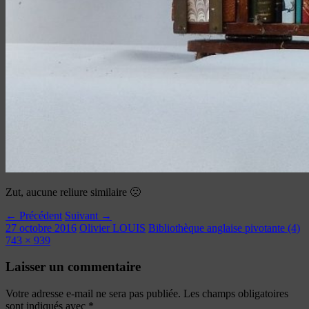
Zut, aucune reliure similaire 🙁
← Précédent
Suivant →
27 octobre 2016
Olivier LOUIS
Bibliothèque anglaise pivotante (4)
743 × 939
Laisser un commentaire
Votre adresse e-mail ne sera pas publiée.
Les champs obligatoires
sont indiqués avec
*