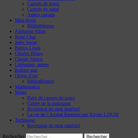
Carnets de notes
Carnets de santé
Autres carnets
Mini-livres
Bibliothèques
Alphonse Allais
René Char
Jules Verne
Patrice Louis
Charles Péguy
Claude Simon
Littérature, autres
Reliure gag
Objets d’art
Bibliothèques
Mathematica
Séries
Paire de carnets de notes
Cahier de la quinzaine
Recension de mon matériel
La vie de l’Amiral Rieunier par Xavier LOUIS
Technique
Recension de mon matériel
Rechercher