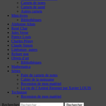
Carnets de notes
Carnets de santé
Autres carnets
Mini-livres
Bibliothèques
Alphonse Allais
René Char
Jules Verne
Patrice Louis
Charles Péguy
Claude Simon
Littérature, autres
Reliure gag
Objets d’art
Bibliothèques
Mathematica
Séries
Paire de carnets de notes
Cahier de la quinzaine
Recension de mon matériel
La vie de l’Amiral Rieunier par Xavier LOUIS
Technique
Recension de mon matériel
Rechercher