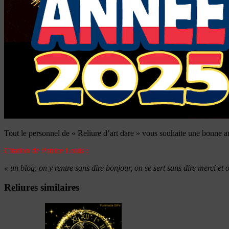
Tout le personnel de « Reliure d’art dare » vous souhaite une bonne 
Citation de Patrice Louis :
« un blog, on y rentre sans dire bonjour, on se sert sans dire merci et 
Reliures similaires