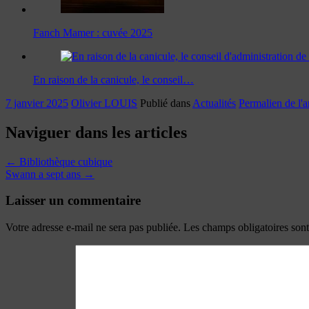
Fanch Mamer : cuvée 2025
En raison de la canicule, le conseil…
7 janvier 2025
Olivier LOUIS
Publié dans
Actualités
Permalien de l'ar
Naviguer dans les articles
←
Bibliothèque cubique
Swann a sept ans
→
Laisser un commentaire
Votre adresse e-mail ne sera pas publiée.
Les champs obligatoires son