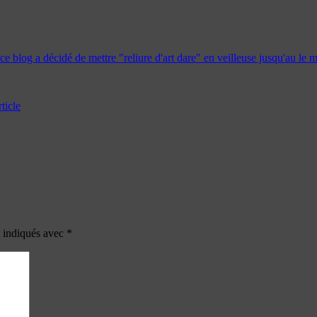
ticle
t indiqués avec
*