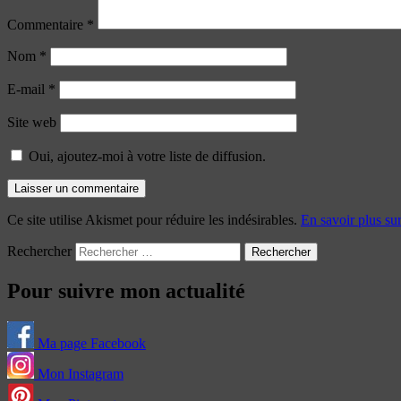
Commentaire
*
Nom
*
E-mail
*
Site web
Oui, ajoutez-moi à votre liste de diffusion.
Ce site utilise Akismet pour réduire les indésirables.
En savoir plus su
Rechercher
Pour suivre mon actualité
Ma page Facebook
Mon Instagram