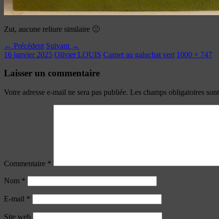
Zut, aucune reliure similaire 🙁
← Précédent
Suivant →
16 janvier 2025
Olivier LOUIS
Carnet au galuchat vert
1000 × 747
Laisser un commentaire
Votre adresse e-mail ne sera pas publiée.
Les champs obligatoires son
Commentaire
*
Nom
*
E-mail
*
Site web