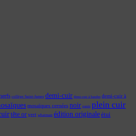
demi-cuir
nerfs
demi-cuir à
collège Saint-James
demi-cuir à bandes
plein cuir
osaïques
noir
mosaïques cernées
oasis
cuir
édition originale
tête or
étui
vert
whatman