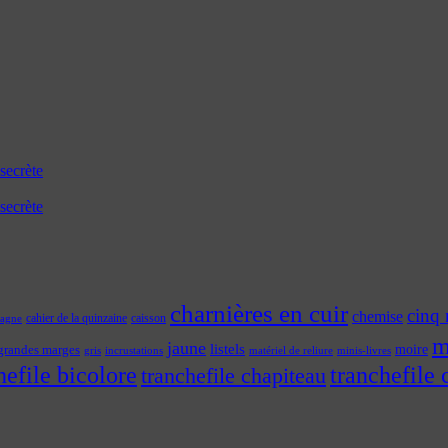
secrète
secrète
charnières en cuir
cinq 
chemise
cahier de la quinzaine
caisson
tagne
m
jaune
listels
moire
grandes marges
incrustations
gris
matériel de reliure
minis-livres
hefile bicolore
tranchefile 
tranchefile chapiteau