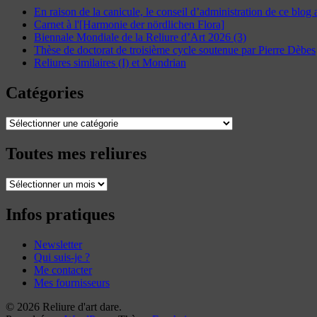
En raison de la canicule, le conseil d’administration de ce blog
Carnet à l'[Harmonie der nördlichen Flora]
Biennale Mondiale de la Reliure d’Art 2026 (3)
Thèse de doctorat de troisième cycle soutenue par Pierre Dèbes
Reliures similaires (I) et Mondrian
Catégories
Catégories
Toutes mes reliures
Toutes
mes
reliures
Infos pratiques
Newsletter
Qui suis-je ?
Me contacter
Mes fournisseurs
© 2026 Reliure d'art dare.