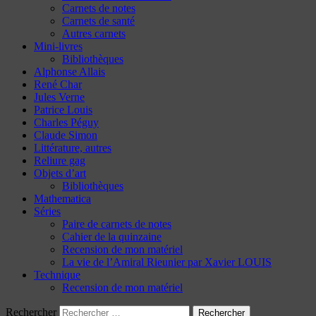
Carnets de notes
Carnets de santé
Autres carnets
Mini-livres
Bibliothèques
Alphonse Allais
René Char
Jules Verne
Patrice Louis
Charles Péguy
Claude Simon
Littérature, autres
Reliure gag
Objets d’art
Bibliothèques
Mathematica
Séries
Paire de carnets de notes
Cahier de la quinzaine
Recension de mon matériel
La vie de l’Amiral Rieunier par Xavier LOUIS
Technique
Recension de mon matériel
Rechercher