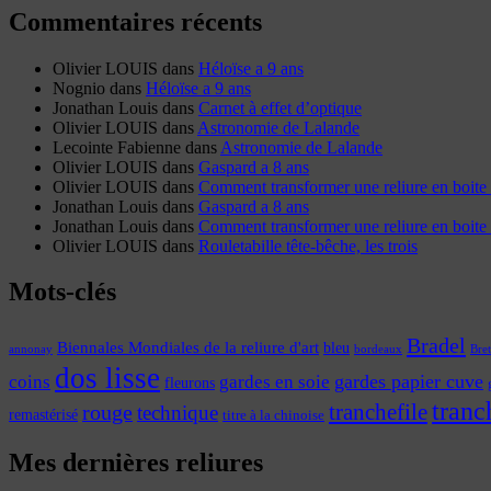
Commentaires récents
Olivier LOUIS
dans
Héloïse a 9 ans
Nognio
dans
Héloïse a 9 ans
Jonathan Louis
dans
Carnet à effet d’optique
Olivier LOUIS
dans
Astronomie de Lalande
Lecointe Fabienne
dans
Astronomie de Lalande
Olivier LOUIS
dans
Gaspard a 8 ans
Olivier LOUIS
dans
Comment transformer une reliure en boite 
Jonathan Louis
dans
Gaspard a 8 ans
Jonathan Louis
dans
Comment transformer une reliure en boite 
Olivier LOUIS
dans
Rouletabille tête-bêche, les trois
Mots-clés
Bradel
Biennales Mondiales de la reliure d'art
bleu
annonay
Bre
bordeaux
dos lisse
coins
gardes papier cuve
gardes en soie
fleurons
tranc
tranchefile
rouge
technique
remastérisé
titre à la chinoise
Mes dernières reliures