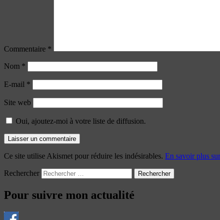
Commentaire
*
Nom
*
E-mail
*
Site web
Oui, ajoutez-moi à votre liste de diffusion.
Ce site utilise Akismet pour réduire les indésirables.
En savoir plus su
Rechercher
Pour suivre mon actualité