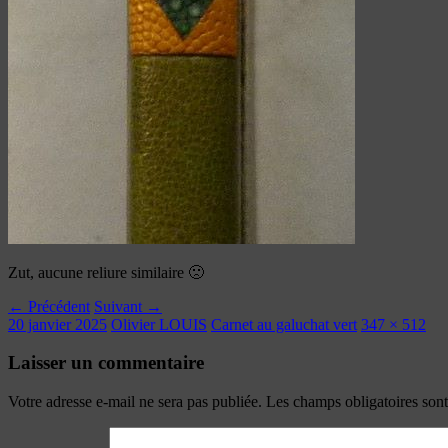
Zut, aucune reliure similaire 🙁
← Précédent
Suivant →
20 janvier 2025
Olivier LOUIS
Carnet au galuchat vert
347 × 512
Laisser un commentaire
Votre adresse e-mail ne sera pas publiée.
Les champs obligatoires son