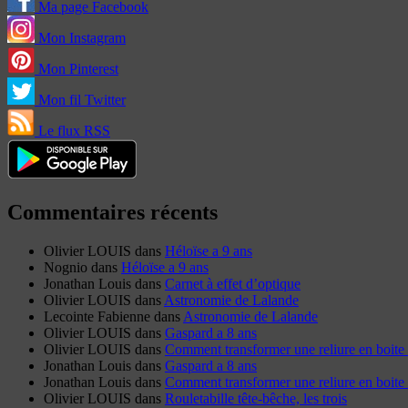
Ma page Facebook
Mon Instagram
Mon Pinterest
Mon fil Twitter
Le flux RSS
Commentaires récents
Olivier LOUIS
dans
Héloïse a 9 ans
Nognio
dans
Héloïse a 9 ans
Jonathan Louis
dans
Carnet à effet d’optique
Olivier LOUIS
dans
Astronomie de Lalande
Lecointe Fabienne
dans
Astronomie de Lalande
Olivier LOUIS
dans
Gaspard a 8 ans
Olivier LOUIS
dans
Comment transformer une reliure en boite 
Jonathan Louis
dans
Gaspard a 8 ans
Jonathan Louis
dans
Comment transformer une reliure en boite 
Olivier LOUIS
dans
Rouletabille tête-bêche, les trois