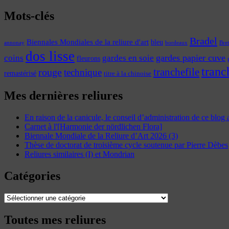
Mots-clés
Bradel
Biennales Mondiales de la reliure d'art
bleu
annonay
Bre
bordeaux
dos lisse
coins
gardes papier cuve
gardes en soie
fleurons
tranc
tranchefile
rouge
technique
remastérisé
titre à la chinoise
Mes dernières reliures
En raison de la canicule, le conseil d’administration de ce blog
Carnet à l'[Harmonie der nördlichen Flora]
Biennale Mondiale de la Reliure d’Art 2026 (3)
Thèse de doctorat de troisième cycle soutenue par Pierre Dèbes
Reliures similaires (I) et Mondrian
Catégories
Catégories
Toutes mes reliures