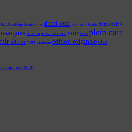
demi-cuir
nerfs
demi-cuir à
collège Saint-James
demi-cuir à bandes
plein cuir
osaïques
noir
mosaïques cernées
oasis
cuir
édition originale
tête or
étui
vert
whatman
 1er septembre 2026