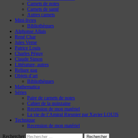
Carnets de notes
Carnets de santé
Autres carnets
Mini-livres
Bibliothèques
Alphonse Allais
René Char
Jules Verne
Patrice Louis
Charles Péguy
Claude Simon
Littérature, autres
Reliure gag
Objets d’art
Bibliothèques
Mathematica
Séries
Paire de carnets de notes
Cahier de la quinzaine
Recension de mon matériel
La vie de l’Amiral Rieunier par Xavier LOUIS
Technique
Recension de mon matériel
Rechercher