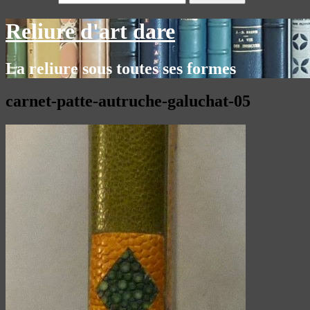
Reliure d'art dare
La reliure sous toutes ses formes
carnet-patte-autruche-galuchat-05