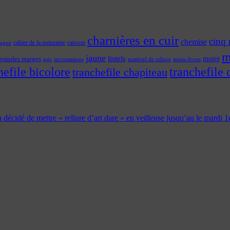
charnières en cuir
cinq 
chemise
cahier de la quinzaine
caisson
tagne
m
jaune
listels
moire
grandes marges
incrustations
gris
matériel de reliure
minis-livres
hefile bicolore
tranchefile 
tranchefile chapiteau
 a décidé de mettre « reliure d’art dare » en veilleuse jusqu’au le mardi