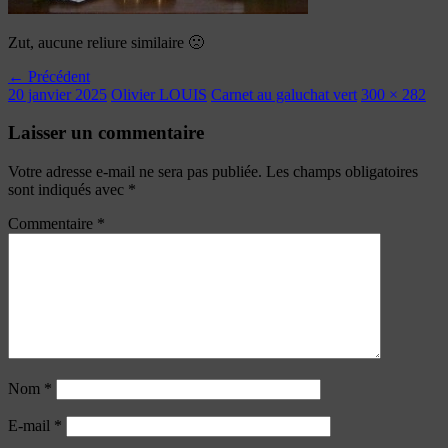
Zut, aucune reliure similaire 🙁
← Précédent
20 janvier 2025
Olivier LOUIS
Carnet au galuchat vert
300 × 282
Laisser un commentaire
Votre adresse e-mail ne sera pas publiée.
Les champs obligatoires
sont indiqués avec
*
Commentaire
*
Nom
*
E-mail
*