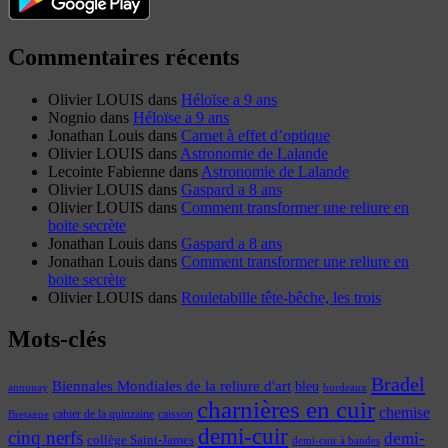
Commentaires récents
Olivier LOUIS
dans
Héloïse a 9 ans
Nognio
dans
Héloïse a 9 ans
Jonathan Louis
dans
Carnet à effet d’optique
Olivier LOUIS
dans
Astronomie de Lalande
Lecointe Fabienne
dans
Astronomie de Lalande
Olivier LOUIS
dans
Gaspard a 8 ans
Olivier LOUIS
dans
Comment transformer une reliure en
boite secrète
Jonathan Louis
dans
Gaspard a 8 ans
Jonathan Louis
dans
Comment transformer une reliure en
boite secrète
Olivier LOUIS
dans
Rouletabille tête-bêche, les trois
Mots-clés
Bradel
Biennales Mondiales de la reliure d'art
bleu
annonay
bordeaux
charnières en cuir
chemise
cahier de la quinzaine
caisson
Bretagne
demi-cuir
cinq nerfs
demi-
collège Saint-James
demi-cuir à bandes