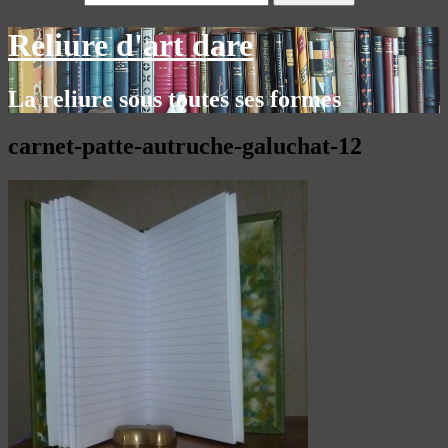
Reliure d'art dare
La reliure sous toutes ses formes
carnet-patte-autruche-galuchat-12