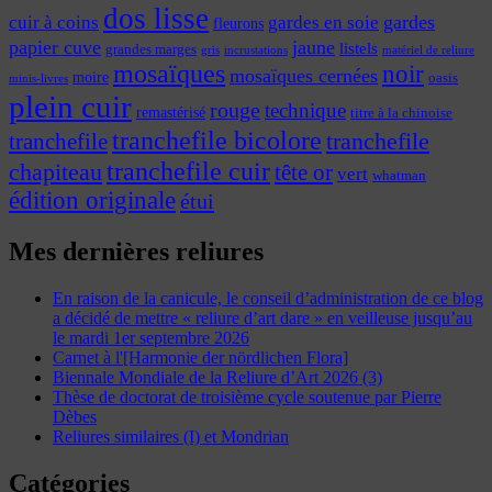
dos lisse
cuir à coins
gardes
gardes en soie
fleurons
papier cuve
jaune
listels
grandes marges
incrustations
gris
matériel de reliure
mosaïques
noir
mosaïques cernées
moire
oasis
minis-livres
plein cuir
rouge
technique
remastérisé
titre à la chinoise
tranchefile bicolore
tranchefile
tranchefile
tranchefile cuir
chapiteau
tête or
vert
whatman
édition originale
étui
Mes dernières reliures
En raison de la canicule, le conseil d’administration de ce blog
a décidé de mettre « reliure d’art dare » en veilleuse jusqu’au
le mardi 1er septembre 2026
Carnet à l'[Harmonie der nördlichen Flora]
Biennale Mondiale de la Reliure d’Art 2026 (3)
Thèse de doctorat de troisième cycle soutenue par Pierre
Dèbes
Reliures similaires (I) et Mondrian
Catégories