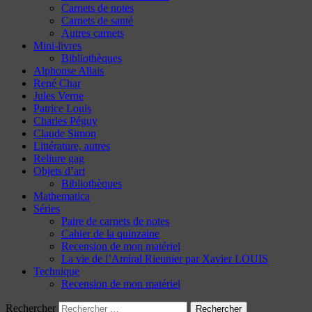
Carnets de notes
Carnets de santé
Autres carnets
Mini-livres
Bibliothèques
Alphonse Allais
René Char
Jules Verne
Patrice Louis
Charles Péguy
Claude Simon
Littérature, autres
Reliure gag
Objets d’art
Bibliothèques
Mathematica
Séries
Paire de carnets de notes
Cahier de la quinzaine
Recension de mon matériel
La vie de l’Amiral Rieunier par Xavier LOUIS
Technique
Recension de mon matériel
Rechercher