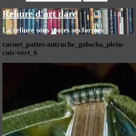
Reliure d'art dare
La reliure sous toutes ses formes
carnet_pattes-autruche_galucha_plein-
cuir-vert_6