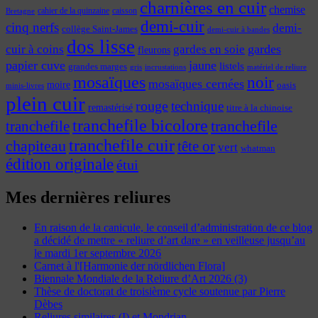
charnières en cuir
chemise
cahier de la quinzaine
caisson
Bretagne
demi-cuir
cinq nerfs
demi-
collège Saint-James
demi-cuir à bandes
dos lisse
cuir à coins
gardes
gardes en soie
fleurons
papier cuve
jaune
listels
grandes marges
incrustations
gris
matériel de reliure
mosaïques
noir
mosaïques cernées
moire
oasis
minis-livres
plein cuir
rouge
technique
remastérisé
titre à la chinoise
tranchefile bicolore
tranchefile
tranchefile
tranchefile cuir
chapiteau
tête or
vert
whatman
édition originale
étui
Mes dernières reliures
En raison de la canicule, le conseil d’administration de ce blog
a décidé de mettre « reliure d’art dare » en veilleuse jusqu’au
le mardi 1er septembre 2026
Carnet à l'[Harmonie der nördlichen Flora]
Biennale Mondiale de la Reliure d’Art 2026 (3)
Thèse de doctorat de troisième cycle soutenue par Pierre
Dèbes
Reliures similaires (I) et Mondrian