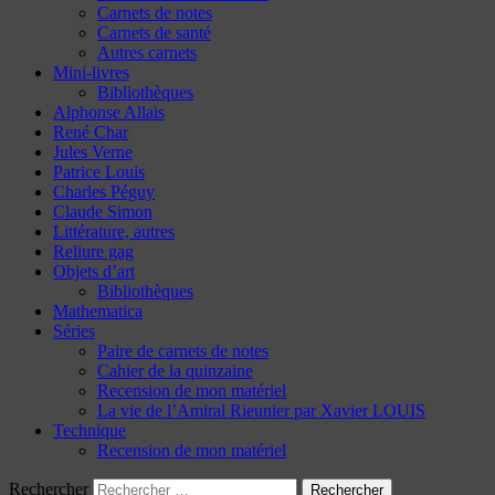
Carnets de notes
Carnets de santé
Autres carnets
Mini-livres
Bibliothèques
Alphonse Allais
René Char
Jules Verne
Patrice Louis
Charles Péguy
Claude Simon
Littérature, autres
Reliure gag
Objets d’art
Bibliothèques
Mathematica
Séries
Paire de carnets de notes
Cahier de la quinzaine
Recension de mon matériel
La vie de l’Amiral Rieunier par Xavier LOUIS
Technique
Recension de mon matériel
Rechercher