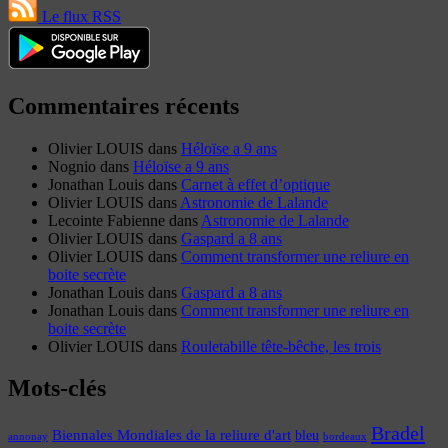
Le flux RSS
Commentaires récents
Olivier LOUIS
dans
Héloïse a 9 ans
Nognio
dans
Héloïse a 9 ans
Jonathan Louis
dans
Carnet à effet d’optique
Olivier LOUIS
dans
Astronomie de Lalande
Lecointe Fabienne
dans
Astronomie de Lalande
Olivier LOUIS
dans
Gaspard a 8 ans
Olivier LOUIS
dans
Comment transformer une reliure en
boite secrète
Jonathan Louis
dans
Gaspard a 8 ans
Jonathan Louis
dans
Comment transformer une reliure en
boite secrète
Olivier LOUIS
dans
Rouletabille tête-bêche, les trois
Mots-clés
Bradel
Biennales Mondiales de la reliure d'art
bleu
annonay
bordeaux