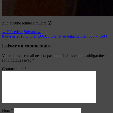
Zut, aucune reliure similaire 🙁
← Précédent
Suivant →
8 février 2016
Olivier LOUIS
Carnet au galuchat vert
680 × 1604
Laisser un commentaire
Votre adresse e-mail ne sera pas publiée.
Les champs obligatoires
sont indiqués avec
*
Commentaire
*
Nom
*