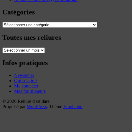
Catégories
Catégories
Toutes mes reliures
Toutes
mes
reliures
Infos pratiques
Newsletter
Qui suis-je ?
Me contacter
Mes fournisseurs
© 2026 Reliure d'art dare.
Propulsé par
WordPress
. Thème
Emphaino
.