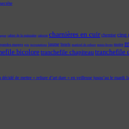
secrète
charnières en cuir
cinq 
chemise
cahier de la quinzaine
caisson
tagne
m
jaune
listels
moire
grandes marges
incrustations
gris
matériel de reliure
minis-livres
hefile bicolore
tranchefile 
tranchefile chapiteau
 a décidé de mettre « reliure d’art dare » en veilleuse jusqu’au le mardi