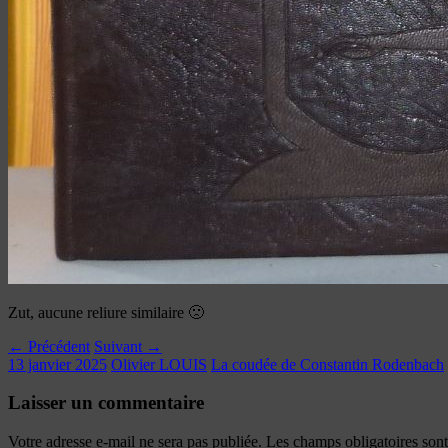
Zut, aucune reliure similaire 🙁
← Précédent
Suivant →
13 janvier 2025
Olivier LOUIS
La coudée de Constantin Rodenbach
Laisser un commentaire
Votre adresse e-mail ne sera pas publiée.
Les champs obligatoires son