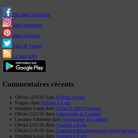
Ma page Facebook
Mon Instagram
Mon Pinterest
Mon fil Twitter
Le flux RSS
Commentaires récents
Olivier LOUIS
dans
Héloïse a 9 ans
Nognio
dans
Héloïse a 9 ans
Jonathan Louis
dans
Carnet à effet d’optique
Olivier LOUIS
dans
Astronomie de Lalande
Lecointe Fabienne
dans
Astronomie de Lalande
Olivier LOUIS
dans
Gaspard a 8 ans
Olivier LOUIS
dans
Comment transformer une reliure en boite 
Jonathan Louis
dans
Gaspard a 8 ans