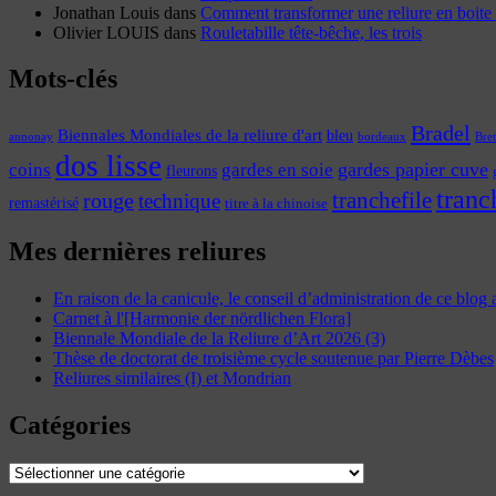
Jonathan Louis
dans
Comment transformer une reliure en boite 
Olivier LOUIS
dans
Rouletabille tête-bêche, les trois
Mots-clés
Bradel
Biennales Mondiales de la reliure d'art
bleu
annonay
Bre
bordeaux
dos lisse
coins
gardes papier cuve
gardes en soie
fleurons
tranc
tranchefile
rouge
technique
remastérisé
titre à la chinoise
Mes dernières reliures
En raison de la canicule, le conseil d’administration de ce blog
Carnet à l'[Harmonie der nördlichen Flora]
Biennale Mondiale de la Reliure d’Art 2026 (3)
Thèse de doctorat de troisième cycle soutenue par Pierre Dèbes
Reliures similaires (I) et Mondrian
Catégories
Catégories