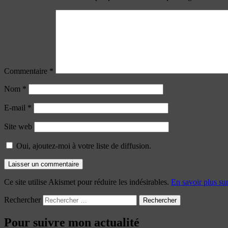
Commentaire
*
Nom
*
E-mail
*
Site web
Oui, ajoutez-moi à votre liste de diffusion.
Ce site utilise Akismet pour réduire les indésirables.
En savoir plus su
Rechercher
Pour suivre mon actualité