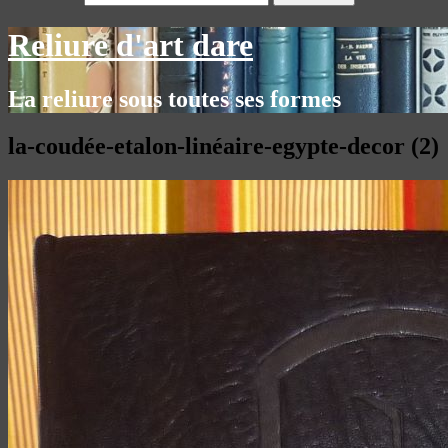
Reliure d'art dare
La reliure sous toutes ses formes
la-coudée-etalon-linéaire-egypte-decor (2)