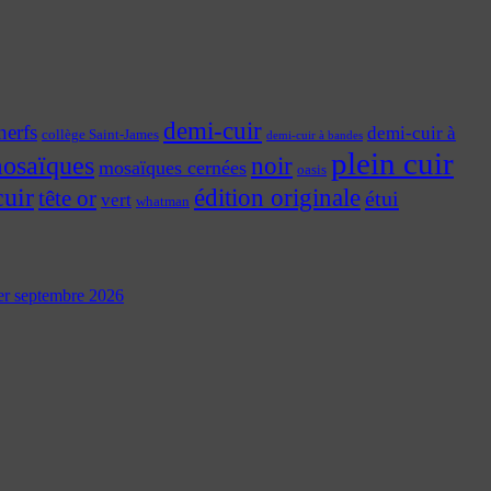
demi-cuir
nerfs
demi-cuir à
collège Saint-James
demi-cuir à bandes
plein cuir
osaïques
noir
mosaïques cernées
oasis
cuir
édition originale
tête or
étui
vert
whatman
 1er septembre 2026