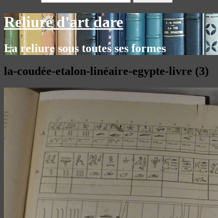
Reliure d'art dare
La reliure sous toutes ses formes
la-coudée-etalon-linéaire-egypte-livre (3)