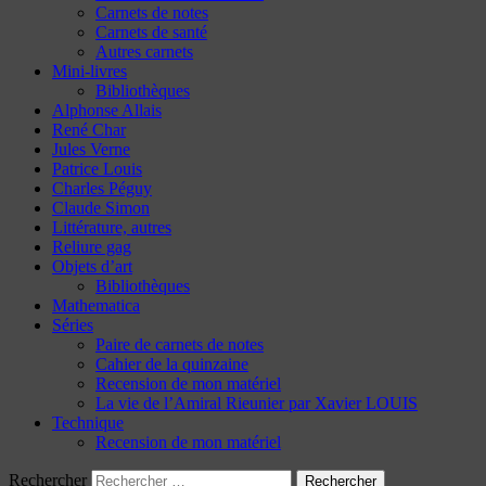
Carnets de notes
Carnets de santé
Autres carnets
Mini-livres
Bibliothèques
Alphonse Allais
René Char
Jules Verne
Patrice Louis
Charles Péguy
Claude Simon
Littérature, autres
Reliure gag
Objets d’art
Bibliothèques
Mathematica
Séries
Paire de carnets de notes
Cahier de la quinzaine
Recension de mon matériel
La vie de l’Amiral Rieunier par Xavier LOUIS
Technique
Recension de mon matériel
Rechercher