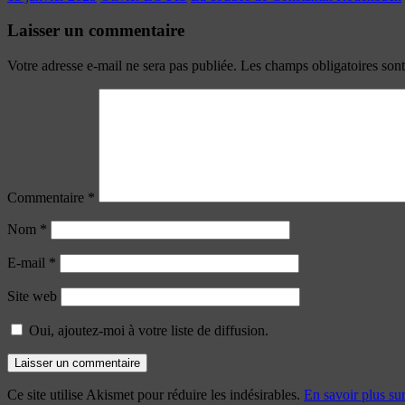
Laisser un commentaire
Votre adresse e-mail ne sera pas publiée.
Les champs obligatoires son
Commentaire
*
Nom
*
E-mail
*
Site web
Oui, ajoutez-moi à votre liste de diffusion.
Ce site utilise Akismet pour réduire les indésirables.
En savoir plus su