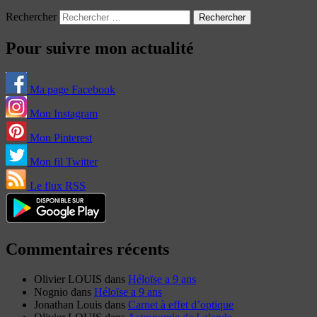
Rechercher
Pour suivre mon actualité
Ma page Facebook
Mon Instagram
Mon Pinterest
Mon fil Twitter
Le flux RSS
Commentaires récents
Olivier LOUIS
dans
Héloïse a 9 ans
Nognio
dans
Héloïse a 9 ans
Jonathan Louis
dans
Carnet à effet d’optique