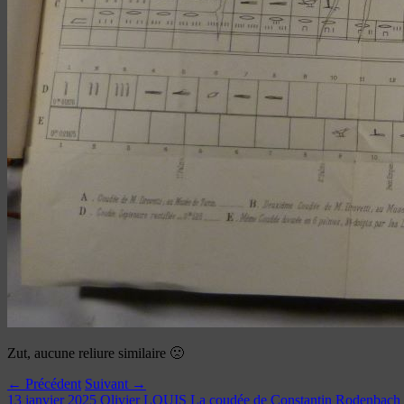
Zut, aucune reliure similaire 🙁
← Précédent
Suivant →
13 janvier 2025
Olivier LOUIS
La coudée de Constantin Rodenbach