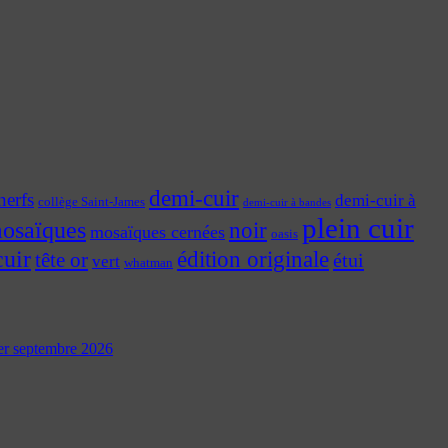
demi-cuir
nerfs
demi-cuir à
collège Saint-James
demi-cuir à bandes
plein cuir
osaïques
noir
mosaïques cernées
oasis
cuir
édition originale
tête or
étui
vert
whatman
 1er septembre 2026