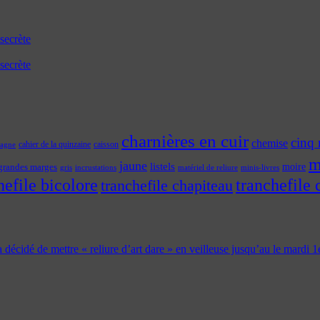
secrète
secrète
charnières en cuir
cinq 
chemise
cahier de la quinzaine
caisson
tagne
m
jaune
listels
moire
grandes marges
incrustations
gris
matériel de reliure
minis-livres
hefile bicolore
tranchefile 
tranchefile chapiteau
 a décidé de mettre « reliure d’art dare » en veilleuse jusqu’au le mardi