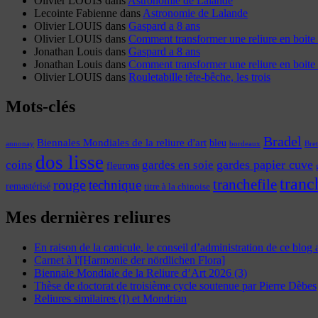
Olivier LOUIS
dans
Astronomie de Lalande
Lecointe Fabienne
dans
Astronomie de Lalande
Olivier LOUIS
dans
Gaspard a 8 ans
Olivier LOUIS
dans
Comment transformer une reliure en boite 
Jonathan Louis
dans
Gaspard a 8 ans
Jonathan Louis
dans
Comment transformer une reliure en boite 
Olivier LOUIS
dans
Rouletabille tête-bêche, les trois
Mots-clés
Bradel
Biennales Mondiales de la reliure d'art
bleu
annonay
Bre
bordeaux
dos lisse
coins
gardes papier cuve
gardes en soie
fleurons
tranc
tranchefile
rouge
technique
remastérisé
titre à la chinoise
Mes dernières reliures
En raison de la canicule, le conseil d’administration de ce blog
Carnet à l'[Harmonie der nördlichen Flora]
Biennale Mondiale de la Reliure d’Art 2026 (3)
Thèse de doctorat de troisième cycle soutenue par Pierre Dèbes
Reliures similaires (I) et Mondrian