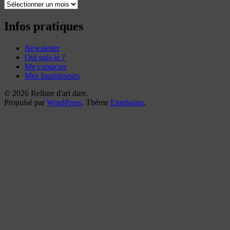
Toutes
mes
reliures
Infos pratiques
Newsletter
Qui suis-je ?
Me contacter
Mes fournisseurs
© 2026 Reliure d'art dare.
Propulsé par
WordPress
. Thème
Emphaino
.