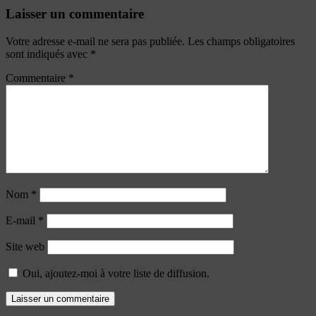
Laisser un commentaire
Votre adresse e-mail ne sera pas publiée.
Les champs obligatoires
sont indiqués avec
*
Commentaire
*
Nom
*
E-mail
*
Site web
Oui, ajoutez-moi à votre liste de diffusion.