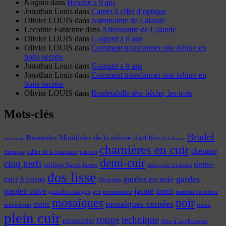
Nognio
dans
Héloïse a 9 ans
Jonathan Louis
dans
Carnet à effet d’optique
Olivier LOUIS
dans
Astronomie de Lalande
Lecointe Fabienne
dans
Astronomie de Lalande
Olivier LOUIS
dans
Gaspard a 8 ans
Olivier LOUIS
dans
Comment transformer une reliure en
boite secrète
Jonathan Louis
dans
Gaspard a 8 ans
Jonathan Louis
dans
Comment transformer une reliure en
boite secrète
Olivier LOUIS
dans
Rouletabille tête-bêche, les trois
Mots-clés
Bradel
Biennales Mondiales de la reliure d'art
bleu
annonay
bordeaux
charnières en cuir
chemise
cahier de la quinzaine
caisson
Bretagne
demi-cuir
cinq nerfs
demi-
collège Saint-James
demi-cuir à bandes
dos lisse
cuir à coins
gardes
gardes en soie
fleurons
papier cuve
jaune
listels
grandes marges
incrustations
gris
matériel de reliure
mosaïques
noir
mosaïques cernées
moire
oasis
minis-livres
plein cuir
rouge
technique
remastérisé
titre à la chinoise