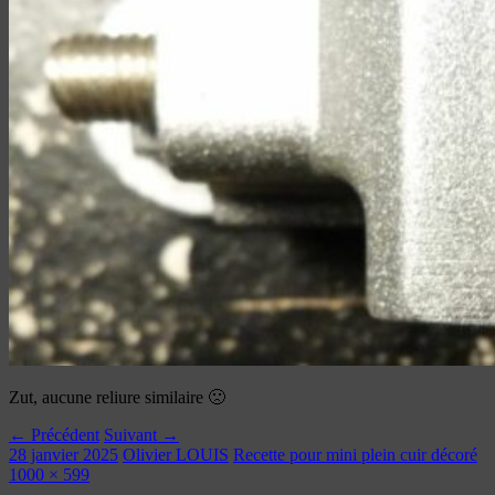
Zut, aucune reliure similaire 🙁
← Précédent
Suivant →
28 janvier 2025
Olivier LOUIS
Recette pour mini plein cuir décoré
1000 × 599