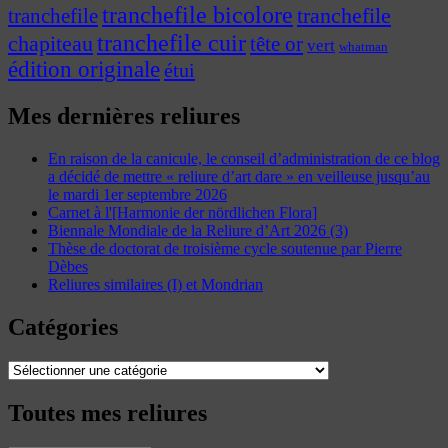
tranchefile bicolore
tranchefile
tranchefile
tranchefile cuir
chapiteau
tête or
vert
whatman
édition originale
étui
Mes dernières reliures
En raison de la canicule, le conseil d’administration de ce blog
a décidé de mettre « reliure d’art dare » en veilleuse jusqu’au
le mardi 1er septembre 2026
Carnet à l'[Harmonie der nördlichen Flora]
Biennale Mondiale de la Reliure d’Art 2026 (3)
Thèse de doctorat de troisième cycle soutenue par Pierre
Dèbes
Reliures similaires (I) et Mondrian
Catégories
Catégories
Toutes mes reliures