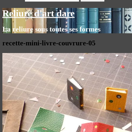
Reliure d'art dare
La reliure sous toutes ses formes
recette-mini-livre-couvrure-05