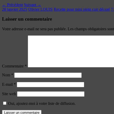
← Précédent
Suivant →
28 janvier 2025
Olivier LOUIS
Recette pour mini plein cuir décoré
7
Laisser un commentaire
Votre adresse e-mail ne sera pas publiée.
Les champs obligatoires son
Commentaire
*
Nom
*
E-mail
*
Site web
Oui, ajoutez-moi à votre liste de diffusion.