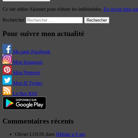
Ce site utilise Akismet pour réduire les indésirables.
En savoir plus su
Rechercher
Pour suivre mon actualité
Ma page Facebook
Mon Instagram
Mon Pinterest
Mon fil Twitter
Le flux RSS
Commentaires récents
Olivier LOUIS
dans
Héloïse a 9 ans