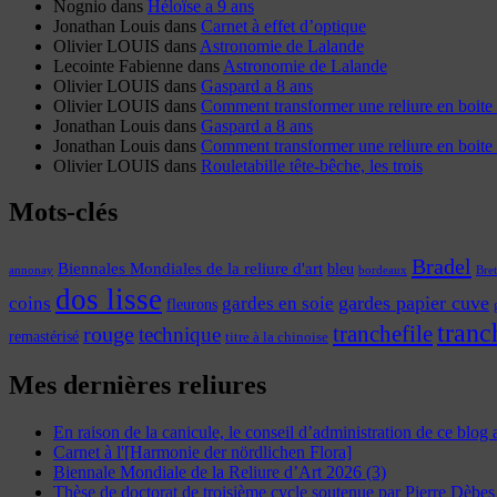
Nognio
dans
Héloïse a 9 ans
Jonathan Louis
dans
Carnet à effet d’optique
Olivier LOUIS
dans
Astronomie de Lalande
Lecointe Fabienne
dans
Astronomie de Lalande
Olivier LOUIS
dans
Gaspard a 8 ans
Olivier LOUIS
dans
Comment transformer une reliure en boite 
Jonathan Louis
dans
Gaspard a 8 ans
Jonathan Louis
dans
Comment transformer une reliure en boite 
Olivier LOUIS
dans
Rouletabille tête-bêche, les trois
Mots-clés
Bradel
Biennales Mondiales de la reliure d'art
bleu
annonay
Bre
bordeaux
dos lisse
coins
gardes papier cuve
gardes en soie
fleurons
tranc
tranchefile
rouge
technique
remastérisé
titre à la chinoise
Mes dernières reliures
En raison de la canicule, le conseil d’administration de ce blog
Carnet à l'[Harmonie der nördlichen Flora]
Biennale Mondiale de la Reliure d’Art 2026 (3)
Thèse de doctorat de troisième cycle soutenue par Pierre Dèbes