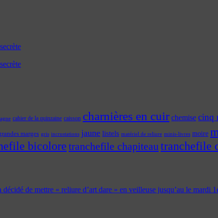
secrète
secrète
charnières en cuir
cinq 
chemise
cahier de la quinzaine
caisson
tagne
m
jaune
listels
moire
grandes marges
incrustations
gris
matériel de reliure
minis-livres
hefile bicolore
tranchefile 
tranchefile chapiteau
 a décidé de mettre « reliure d’art dare » en veilleuse jusqu’au le mardi