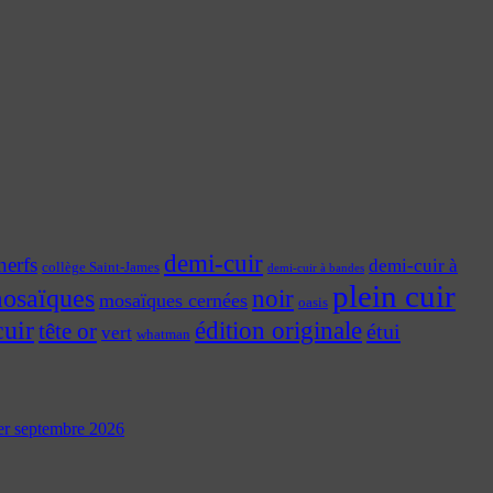
demi-cuir
nerfs
demi-cuir à
collège Saint-James
demi-cuir à bandes
plein cuir
osaïques
noir
mosaïques cernées
oasis
cuir
édition originale
tête or
étui
vert
whatman
 1er septembre 2026