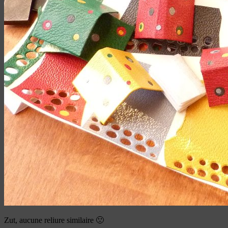
Zut, aucune reliure similaire 🙁