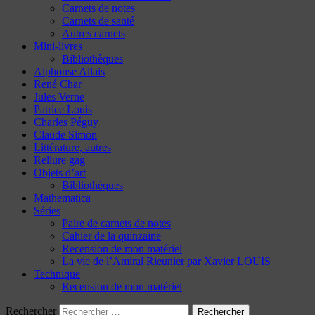
Carnets de notes
Carnets de santé
Autres carnets
Mini-livres
Bibliothèques
Alphonse Allais
René Char
Jules Verne
Patrice Louis
Charles Péguy
Claude Simon
Littérature, autres
Reliure gag
Objets d’art
Bibliothèques
Mathematica
Séries
Paire de carnets de notes
Cahier de la quinzaine
Recension de mon matériel
La vie de l’Amiral Rieunier par Xavier LOUIS
Technique
Recension de mon matériel
Rechercher