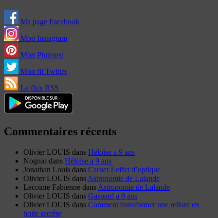
Ma page Facebook
Mon Instagram
Mon Pinterest
Mon fil Twitter
Le flux RSS
Commentaires récents
Olivier LOUIS
dans
Héloïse a 9 ans
Nognio
dans
Héloïse a 9 ans
Jonathan Louis
dans
Carnet à effet d’optique
Olivier LOUIS
dans
Astronomie de Lalande
Lecointe Fabienne
dans
Astronomie de Lalande
Olivier LOUIS
dans
Gaspard a 8 ans
Olivier LOUIS
dans
Comment transformer une reliure en
boite secrète