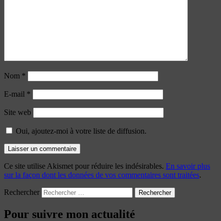
Nom
*
E-mail
*
Site web
Oui, ajoutez-moi à votre liste de diffusion.
Ce site utilise Akismet pour réduire les indésirables.
En savoir plus
sur la façon dont les données de vos commentaires sont traitées
.
Rechercher
Pour suivre mon actualité