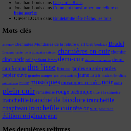
Jonathan Louis
dans
Gaspard a 8 ans
Jonathan Louis
dans
Comment transformer une reliure en
boite secrète
Olivier LOUIS
dans
Rouletabille tête-bêche, les trois
Mots-clés
Bradel
Biennales Mondiales de la reliure d'art
bleu
annonay
bordeaux
charnières en cuir
chemise
cahier de la quinzaine
caisson
Bretagne
demi-cuir
cinq nerfs
demi-
collège Saint-James
demi-cuir à bandes
dos lisse
cuir à coins
gardes
gardes en soie
fleurons
papier cuve
jaune
listels
grandes marges
incrustations
gris
matériel de reliure
mosaïques
noir
mosaïques cernées
moire
oasis
minis-livres
plein cuir
rouge
technique
remastérisé
titre à la chinoise
tranchefile bicolore
tranchefile
tranchefile
tranchefile cuir
chapiteau
tête or
vert
whatman
édition originale
étui
Mes dernières reliures