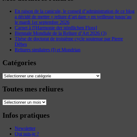
En raison de la canicule, le conseil d’administration de ce blog
a décidé de mettre « reliure d’art dare » en veilleuse jusqu’au
le mardi 1er septembre 2026
Carnet à l'[Harmonie der nördlichen Flora]
Biennale Mondiale de la Reliure d’Art 2026 (3)
Thèse de doctorat de troisième cycle soutenue par Pierre
Dèbes
Reliures similaires (I) et Mondrian
Catégories
Catégories
Toutes mes reliures
Toutes
mes
reliures
Infos pratiques
Newsletter
Qui suis-je ?