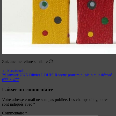
Zut, aucune reliure similaire 🙁
← Précédent
29 janvier 2025
Olivier LOUIS
Recette pour mini plein cuir décoré
677 × 477
Laisser un commentaire
Votre adresse e-mail ne sera pas publiée.
Les champs obligatoires
sont indiqués avec
*
Commentaire
*