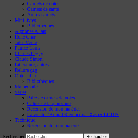
Carnets de notes
Carnets de santé
Autres carnets
Mini-livres
Bibliothèques
Alphonse Allais
René Char
Jules Verne
Patrice Louis
Charles Péguy
Claude Simon
Littérature, autres
Reliure gag
Objets d’art
Bibliothèques
Mathematica
Séries
Paire de carnets de notes
Cahier de la quinzaine
Recension de mon matériel
La vie de l’Amiral Rieunier par Xavier LOUIS
Technique
Recension de mon matériel
Rechercher