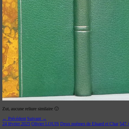
Zut, aucune reliure similaire 🙁
← Précédent
Suivant →
24 février 2025
Olivier LOUIS
Deux poèmes de Eluard et Char
547 