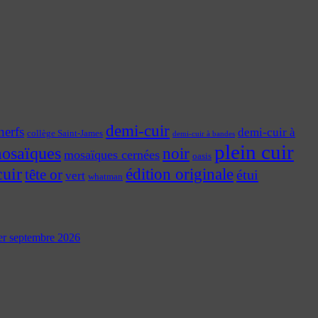
demi-cuir
nerfs
demi-cuir à
collège Saint-James
demi-cuir à bandes
plein cuir
osaïques
noir
mosaïques cernées
oasis
cuir
édition originale
tête or
étui
vert
whatman
 1er septembre 2026