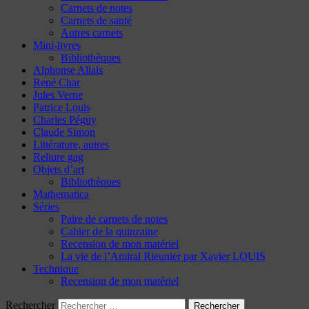
Carnets de notes
Carnets de santé
Autres carnets
Mini-livres
Bibliothèques
Alphonse Allais
René Char
Jules Verne
Patrice Louis
Charles Péguy
Claude Simon
Littérature, autres
Reliure gag
Objets d’art
Bibliothèques
Mathematica
Séries
Paire de carnets de notes
Cahier de la quinzaine
Recension de mon matériel
La vie de l’Amiral Rieunier par Xavier LOUIS
Technique
Recension de mon matériel
Rechercher