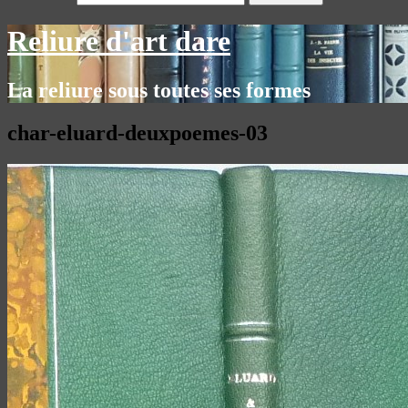
Reliure d'art dare
La reliure sous toutes ses formes
char-eluard-deuxpoemes-03