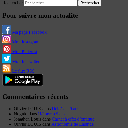
Rechercher
Pour suivre mon actualité
Ma page Facebook
Mon Instagram
Mon Pinterest
Mon fil Twitter
Le flux RSS
Commentaires récents
Olivier LOUIS
dans
Héloïse a 9 ans
Nognio
dans
Héloïse a 9 ans
Jonathan Louis
dans
Carnet à effet d’optique
Olivier LOUIS
dans
Astronomie de Lalande