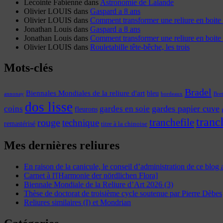
Lecointe Fabienne
dans
Astronomie de Lalande
Olivier LOUIS
dans
Gaspard a 8 ans
Olivier LOUIS
dans
Comment transformer une reliure en boite 
Jonathan Louis
dans
Gaspard a 8 ans
Jonathan Louis
dans
Comment transformer une reliure en boite 
Olivier LOUIS
dans
Rouletabille tête-bêche, les trois
Mots-clés
Bradel
Biennales Mondiales de la reliure d'art
bleu
annonay
Bre
bordeaux
dos lisse
coins
gardes papier cuve
gardes en soie
fleurons
tranc
tranchefile
rouge
technique
remastérisé
titre à la chinoise
Mes dernières reliures
En raison de la canicule, le conseil d’administration de ce blog
Carnet à l'[Harmonie der nördlichen Flora]
Biennale Mondiale de la Reliure d’Art 2026 (3)
Thèse de doctorat de troisième cycle soutenue par Pierre Dèbes
Reliures similaires (I) et Mondrian