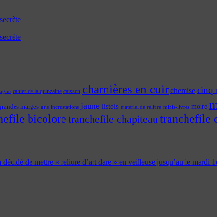
secrète
secrète
charnières en cuir
cinq 
chemise
cahier de la quinzaine
caisson
tagne
m
jaune
listels
moire
grandes marges
incrustations
gris
matériel de reliure
minis-livres
hefile bicolore
tranchefile 
tranchefile chapiteau
 a décidé de mettre « reliure d’art dare » en veilleuse jusqu’au le mardi