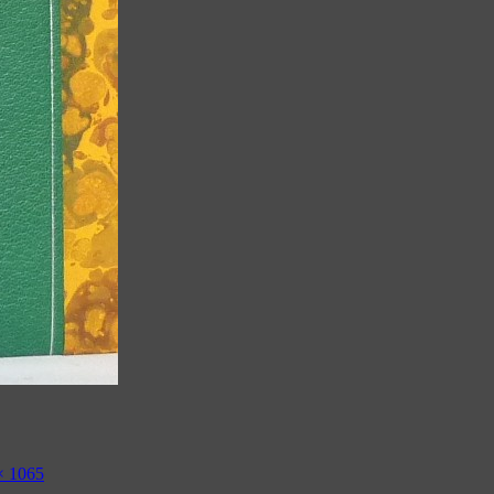
× 1065