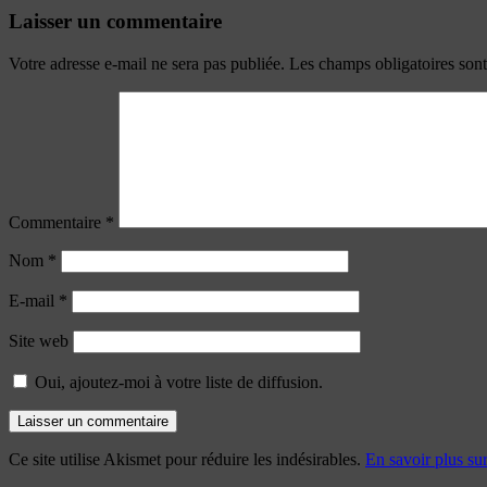
Laisser un commentaire
Votre adresse e-mail ne sera pas publiée.
Les champs obligatoires son
Commentaire
*
Nom
*
E-mail
*
Site web
Oui, ajoutez-moi à votre liste de diffusion.
Ce site utilise Akismet pour réduire les indésirables.
En savoir plus su