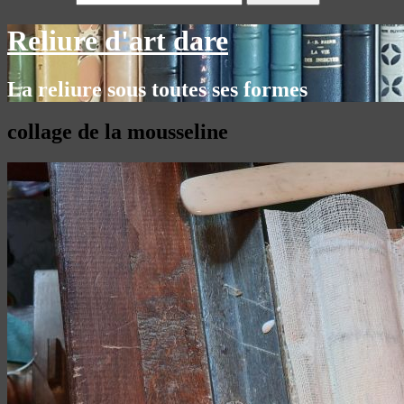
Reliure d'art dare
La reliure sous toutes ses formes
collage de la mousseline