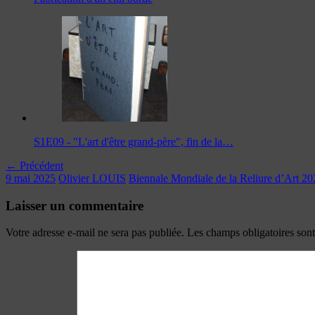
S1E09 - "L'art d'être grand-père", fin de la…
← Précédent
9 mai 2025
Olivier LOUIS
Biennale Mondiale de la Reliure d’Art 20
Laisser un commentaire
Votre adresse e-mail ne sera pas publiée.
Les champs obligatoires son