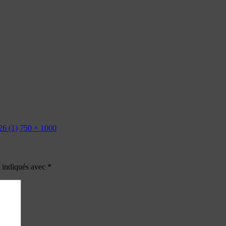
26 (1)
750 × 1000
t indiqués avec
*