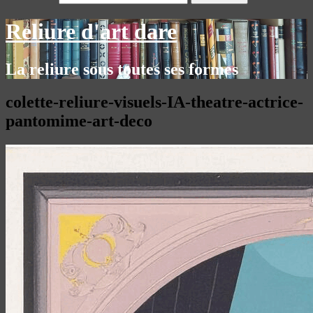
Reliure d'art dare
La reliure sous toutes ses formes
colette-reliure-visuels-IA-theatre-actrice-
pantomime-art-deco