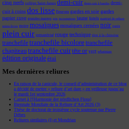
demi-cuir
cinq nerfs
demi-
collège Saint-James
demi-cuir à bandes
dos lisse
cuir à coins
gardes
gardes en soie
fleurons
papier cuve
jaune
listels
grandes marges
incrustations
gris
matériel de reliure
mosaïques
noir
mosaïques cernées
moire
oasis
minis-livres
plein cuir
rouge
technique
remastérisé
titre à la chinoise
tranchefile bicolore
tranchefile
tranchefile
tranchefile cuir
chapiteau
tête or
vert
whatman
édition originale
étui
Mes dernières reliures
En raison de la canicule, le conseil d’administration de ce blog
a décidé de mettre « reliure d’art dare » en veilleuse jusqu’au
le mardi 1er septembre 2026
Carnet à l'[Harmonie der nördlichen Flora]
Biennale Mondiale de la Reliure d’Art 2026 (3)
Thèse de doctorat de troisième cycle soutenue par Pierre
Dèbes
Reliures similaires (I) et Mondrian