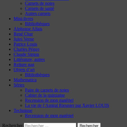
Carnets de notes
Carnets de santé
Autres carnets
Mini-livres
Bibliothèques
Alphonse Allais
René Char
Jules Verne
Patrice Louis
Charles Péguy
Claude Simon
Littérature, autres
Reliure gag
Objets d’art
Bibliothèques
Mathematica
Séries
Paire de carnets de notes
Cahier de la quinzaine
Recension de mon matériel
La vie de l’Amiral Rieunier par Xavier LOUIS
Technique
Recension de mon matériel
Rechercher