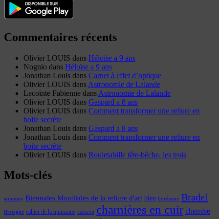
Commentaires récents
Olivier LOUIS
dans
Héloïse a 9 ans
Nognio
dans
Héloïse a 9 ans
Jonathan Louis
dans
Carnet à effet d’optique
Olivier LOUIS
dans
Astronomie de Lalande
Lecointe Fabienne
dans
Astronomie de Lalande
Olivier LOUIS
dans
Gaspard a 8 ans
Olivier LOUIS
dans
Comment transformer une reliure en
boite secrète
Jonathan Louis
dans
Gaspard a 8 ans
Jonathan Louis
dans
Comment transformer une reliure en
boite secrète
Olivier LOUIS
dans
Rouletabille tête-bêche, les trois
Mots-clés
Bradel
Biennales Mondiales de la reliure d'art
bleu
annonay
bordeaux
charnières en cuir
chemise
cahier de la quinzaine
caisson
Bretagne