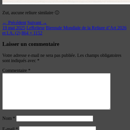
Zut, aucune reliure similaire 🙁
← Précédent
Suivant →
19 mai 2025
LeRelieur
Biennale Mondiale de la Reliure d’Art 2026
et I.A. (2)
864 × 1152
Laisser un commentaire
Votre adresse e-mail ne sera pas publiée.
Les champs obligatoires
sont indiqués avec
*
Commentaire
*
Nom
*
E-mail
*