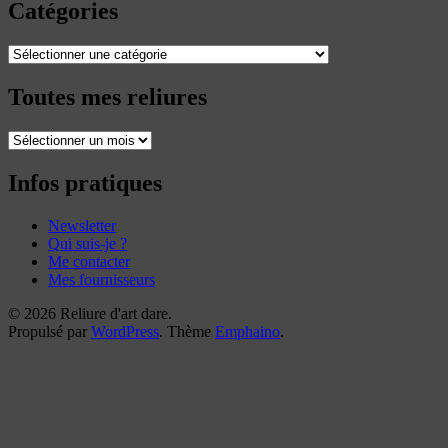
Catégories
Catégories
Toutes mes reliures
Toutes
mes
reliures
Infos pratiques
Newsletter
Qui suis-je ?
Me contacter
Mes fournisseurs
© 2026 Reliure d'art dare.
Propulsé par
WordPress
. Thème
Emphaino
.