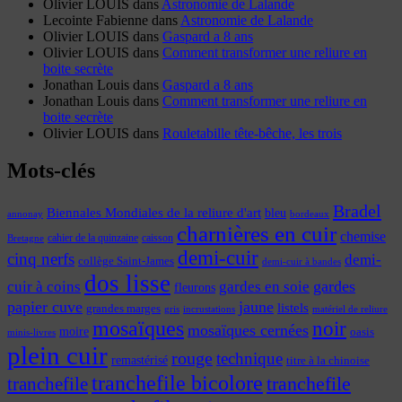
Olivier LOUIS
dans
Astronomie de Lalande
Lecointe Fabienne
dans
Astronomie de Lalande
Olivier LOUIS
dans
Gaspard a 8 ans
Olivier LOUIS
dans
Comment transformer une reliure en
boite secrète
Jonathan Louis
dans
Gaspard a 8 ans
Jonathan Louis
dans
Comment transformer une reliure en
boite secrète
Olivier LOUIS
dans
Rouletabille tête-bêche, les trois
Mots-clés
Bradel
Biennales Mondiales de la reliure d'art
bleu
annonay
bordeaux
charnières en cuir
chemise
cahier de la quinzaine
caisson
Bretagne
demi-cuir
cinq nerfs
demi-
collège Saint-James
demi-cuir à bandes
dos lisse
cuir à coins
gardes
gardes en soie
fleurons
papier cuve
jaune
listels
grandes marges
incrustations
gris
matériel de reliure
mosaïques
noir
mosaïques cernées
moire
oasis
minis-livres
plein cuir
rouge
technique
remastérisé
titre à la chinoise
tranchefile bicolore
tranchefile
tranchefile