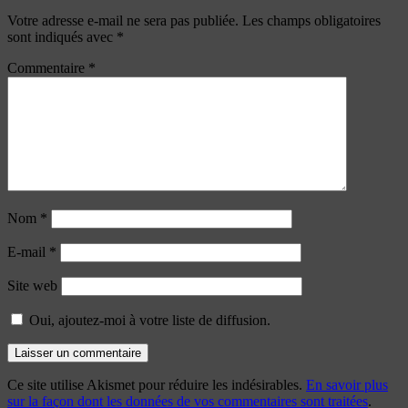
Votre adresse e-mail ne sera pas publiée.
Les champs obligatoires
sont indiqués avec
*
Commentaire
*
Nom
*
E-mail
*
Site web
Oui, ajoutez-moi à votre liste de diffusion.
Ce site utilise Akismet pour réduire les indésirables.
En savoir plus
sur la façon dont les données de vos commentaires sont traitées
.