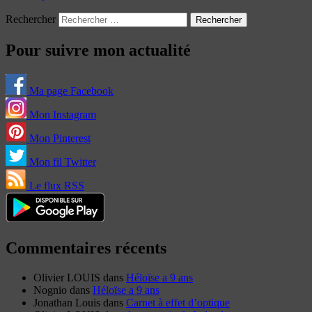
Rechercher
Pour suivre mon actualité
Ma page Facebook
Mon Instagram
Mon Pinterest
Mon fil Twitter
Le flux RSS
Commentaires récents
Olivier LOUIS
dans
Héloïse a 9 ans
Nognio
dans
Héloïse a 9 ans
Jonathan Louis
dans
Carnet à effet d’optique