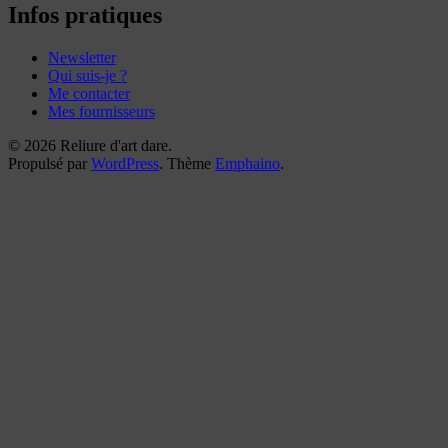
reliures
Infos pratiques
Newsletter
Qui suis-je ?
Me contacter
Mes fournisseurs
© 2026 Reliure d'art dare.
Propulsé par
WordPress
. Thème
Emphaino
.