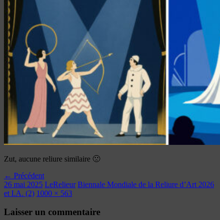
Zut, aucune reliure similaire 🙁
← Précédent
26 mai 2025
LeRelieur
Biennale Mondiale de la Reliure d’Art 2026
et I.A. (2)
1000 × 563
Laisser un commentaire