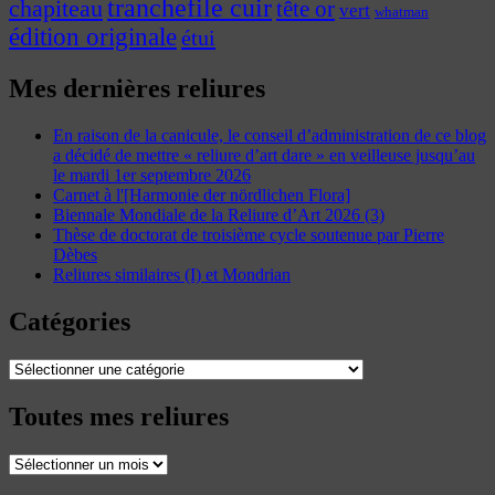
tranchefile cuir
chapiteau
tête or
vert
whatman
édition originale
étui
Mes dernières reliures
En raison de la canicule, le conseil d’administration de ce blog
a décidé de mettre « reliure d’art dare » en veilleuse jusqu’au
le mardi 1er septembre 2026
Carnet à l'[Harmonie der nördlichen Flora]
Biennale Mondiale de la Reliure d’Art 2026 (3)
Thèse de doctorat de troisième cycle soutenue par Pierre
Dèbes
Reliures similaires (I) et Mondrian
Catégories
Catégories
Toutes mes reliures
Toutes
mes