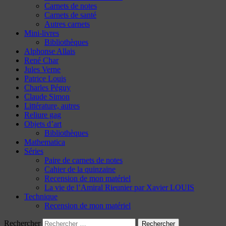
Carnets de notes
Carnets de santé
Autres carnets
Mini-livres
Bibliothèques
Alphonse Allais
René Char
Jules Verne
Patrice Louis
Charles Péguy
Claude Simon
Littérature, autres
Reliure gag
Objets d’art
Bibliothèques
Mathematica
Séries
Paire de carnets de notes
Cahier de la quinzaine
Recension de mon matériel
La vie de l’Amiral Rieunier par Xavier LOUIS
Technique
Recension de mon matériel
Rechercher