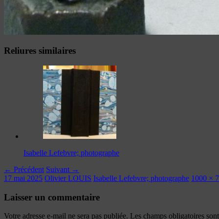
Reliures similaires
Isabelle Lefebvre; photographe
← Précédent
Suivant →
17 mai 2025
Olivier LOUIS
Isabelle Lefebvre; photographe
1000 × 
Laisser un commentaire
Votre adresse e-mail ne sera pas publiée.
Les champs obligatoires son