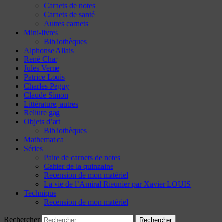
Carnets de notes
Carnets de santé
Autres carnets
Mini-livres
Bibliothèques
Alphonse Allais
René Char
Jules Verne
Patrice Louis
Charles Péguy
Claude Simon
Littérature, autres
Reliure gag
Objets d’art
Bibliothèques
Mathematica
Séries
Paire de carnets de notes
Cahier de la quinzaine
Recension de mon matériel
La vie de l’Amiral Rieunier par Xavier LOUIS
Technique
Recension de mon matériel
Rechercher