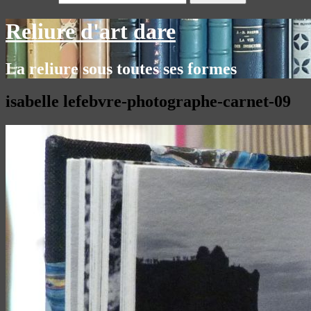
Reliure d'art dare
La reliure sous toutes ses formes
isabelle lefebvre-photographe-carnet-09