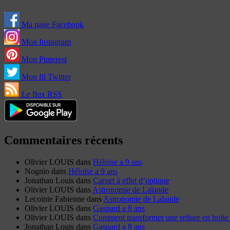
Ma page Facebook
Mon Instagram
Mon Pinterest
Mon fil Twitter
Le flux RSS
Commentaires récents
Olivier LOUIS
dans
Héloïse a 9 ans
Nognio
dans
Héloïse a 9 ans
Jonathan Louis
dans
Carnet à effet d’optique
Olivier LOUIS
dans
Astronomie de Lalande
Lecointe Fabienne
dans
Astronomie de Lalande
Olivier LOUIS
dans
Gaspard a 8 ans
Olivier LOUIS
dans
Comment transformer une reliure en boite 
Jonathan Louis
dans
Gaspard a 8 ans