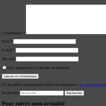
Commentaire
*
Nom
*
E-mail
*
Site web
Oui, ajoutez-moi à votre liste de diffusion.
Ce site utilise Akismet pour réduire les indésirables.
En savoir plus su
Rechercher
Pour suivre mon actualité