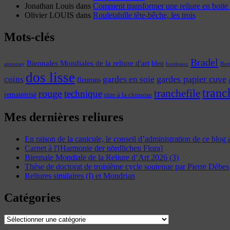
Jonathan Louis
dans
Comment transformer une reliure en boite 
Olivier LOUIS
dans
Rouletabille tête-bêche, les trois
Mots-clés
Bradel
Biennales Mondiales de la reliure d'art
bleu
annonay
Bre
bordeaux
dos lisse
coins
gardes papier cuve
gardes en soie
fleurons
tranc
tranchefile
rouge
technique
remastérisé
titre à la chinoise
Mes dernières reliures
En raison de la canicule, le conseil d’administration de ce blog
Carnet à l'[Harmonie der nördlichen Flora]
Biennale Mondiale de la Reliure d’Art 2026 (3)
Thèse de doctorat de troisième cycle soutenue par Pierre Dèbes
Reliures similaires (I) et Mondrian
Catégories
Catégories