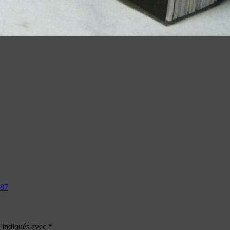
787
t indiqués avec
*