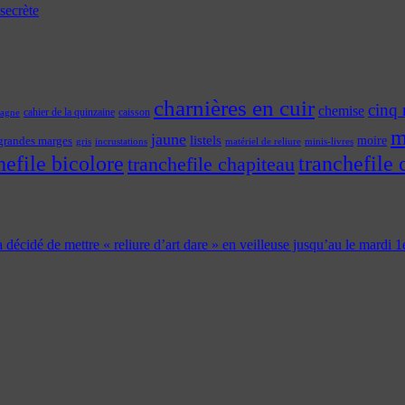
secrète
charnières en cuir
cinq 
chemise
cahier de la quinzaine
caisson
tagne
m
jaune
listels
moire
grandes marges
incrustations
gris
matériel de reliure
minis-livres
hefile bicolore
tranchefile 
tranchefile chapiteau
 a décidé de mettre « reliure d’art dare » en veilleuse jusqu’au le mardi