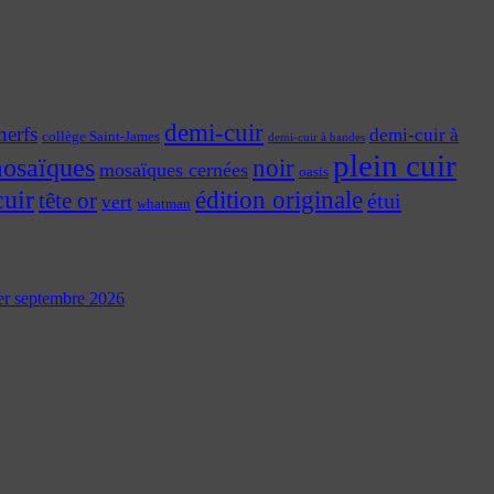
demi-cuir
nerfs
demi-cuir à
collège Saint-James
demi-cuir à bandes
plein cuir
osaïques
noir
mosaïques cernées
oasis
cuir
édition originale
tête or
étui
vert
whatman
 1er septembre 2026