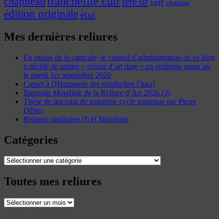
tranchefile cuir
chapiteau
tête or
vert
whatman
édition originale
étui
Mes dernières reliures
En raison de la canicule, le conseil d’administration de ce blog
a décidé de mettre « reliure d’art dare » en veilleuse jusqu’au
le mardi 1er septembre 2026
Carnet à l'[Harmonie der nördlichen Flora]
Biennale Mondiale de la Reliure d’Art 2026 (3)
Thèse de doctorat de troisième cycle soutenue par Pierre
Dèbes
Reliures similaires (I) et Mondrian
Catégories
Catégories
Toutes mes reliures
Toutes
mes