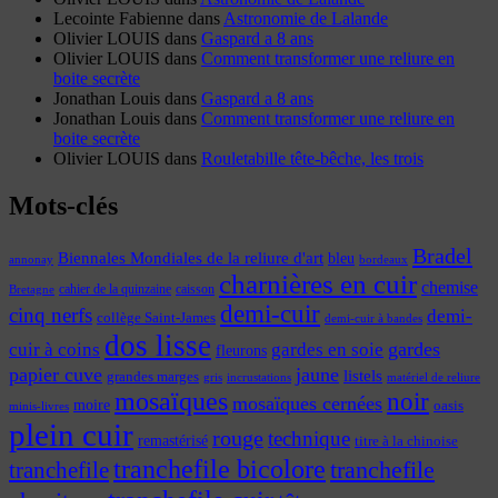
Lecointe Fabienne
dans
Astronomie de Lalande
Olivier LOUIS
dans
Gaspard a 8 ans
Olivier LOUIS
dans
Comment transformer une reliure en
boite secrète
Jonathan Louis
dans
Gaspard a 8 ans
Jonathan Louis
dans
Comment transformer une reliure en
boite secrète
Olivier LOUIS
dans
Rouletabille tête-bêche, les trois
Mots-clés
Bradel
Biennales Mondiales de la reliure d'art
bleu
annonay
bordeaux
charnières en cuir
chemise
cahier de la quinzaine
caisson
Bretagne
demi-cuir
cinq nerfs
demi-
collège Saint-James
demi-cuir à bandes
dos lisse
cuir à coins
gardes
gardes en soie
fleurons
papier cuve
jaune
listels
grandes marges
incrustations
gris
matériel de reliure
mosaïques
noir
mosaïques cernées
moire
oasis
minis-livres
plein cuir
rouge
technique
remastérisé
titre à la chinoise
tranchefile bicolore
tranchefile
tranchefile