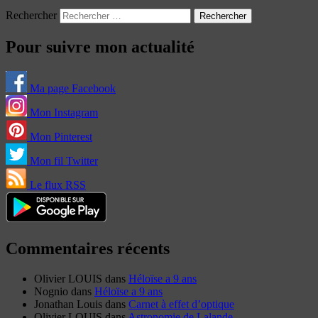
Rechercher
Pour suivre mon actualité
Ma page Facebook
Mon Instagram
Mon Pinterest
Mon fil Twitter
Le flux RSS
Commentaires récents
Olivier LOUIS
dans
Héloïse a 9 ans
Nognio
dans
Héloïse a 9 ans
Jonathan Louis
dans
Carnet à effet d’optique
Olivier LOUIS
dans
Astronomie de Lalande