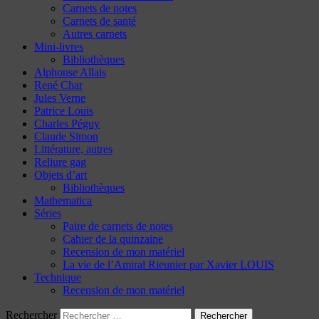
Carnets de notes
Carnets de santé
Autres carnets
Mini-livres
Bibliothèques
Alphonse Allais
René Char
Jules Verne
Patrice Louis
Charles Péguy
Claude Simon
Littérature, autres
Reliure gag
Objets d’art
Bibliothèques
Mathematica
Séries
Paire de carnets de notes
Cahier de la quinzaine
Recension de mon matériel
La vie de l’Amiral Rieunier par Xavier LOUIS
Technique
Recension de mon matériel
Rechercher