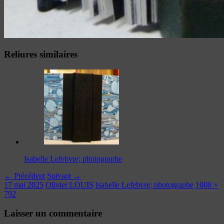
Reliures similaires
Isabelle Lefebvre; photographe
← Précédent
Suivant →
17 mai 2025
Olivier LOUIS
Isabelle Lefebvre; photographe
1000 ×
792
Laisser un commentaire