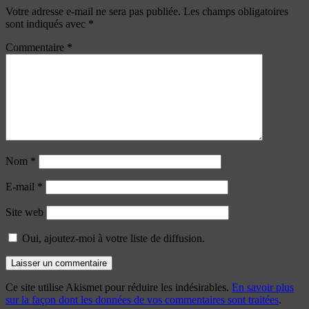
Votre adresse e-mail ne sera pas publiée.
Les champs obligatoires
sont indiqués avec
*
Commentaire
*
Nom
*
E-mail
*
Site web
Oui, ajoutez-moi à votre liste de diffusion.
Ce site utilise Akismet pour réduire les indésirables.
En savoir plus
sur la façon dont les données de vos commentaires sont traitées
.