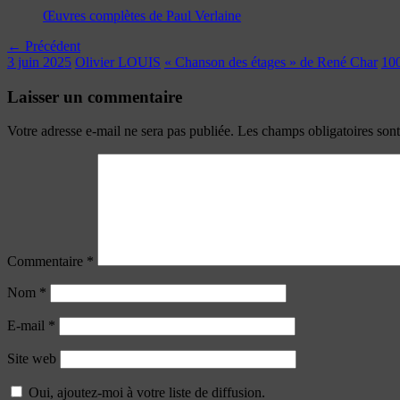
Œuvres complètes de Paul Verlaine
← Précédent
3 juin 2025
Olivier LOUIS
« Chanson des étages » de René Char
10
Laisser un commentaire
Votre adresse e-mail ne sera pas publiée.
Les champs obligatoires son
Commentaire
*
Nom
*
E-mail
*
Site web
Oui, ajoutez-moi à votre liste de diffusion.