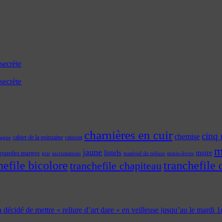
secrète
secrète
charnières en cuir
cinq 
chemise
cahier de la quinzaine
caisson
tagne
m
jaune
listels
moire
grandes marges
incrustations
gris
matériel de reliure
minis-livres
hefile bicolore
tranchefile 
tranchefile chapiteau
 a décidé de mettre « reliure d’art dare » en veilleuse jusqu’au le mardi