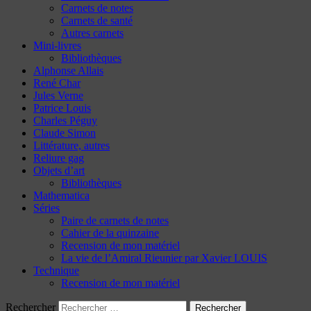
Carnets de notes
Carnets de santé
Autres carnets
Mini-livres
Bibliothèques
Alphonse Allais
René Char
Jules Verne
Patrice Louis
Charles Péguy
Claude Simon
Littérature, autres
Reliure gag
Objets d’art
Bibliothèques
Mathematica
Séries
Paire de carnets de notes
Cahier de la quinzaine
Recension de mon matériel
La vie de l’Amiral Rieunier par Xavier LOUIS
Technique
Recension de mon matériel
Rechercher