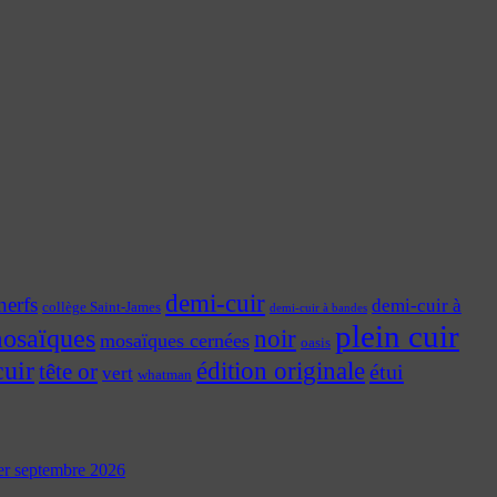
demi-cuir
nerfs
demi-cuir à
collège Saint-James
demi-cuir à bandes
plein cuir
osaïques
noir
mosaïques cernées
oasis
cuir
édition originale
tête or
étui
vert
whatman
 1er septembre 2026