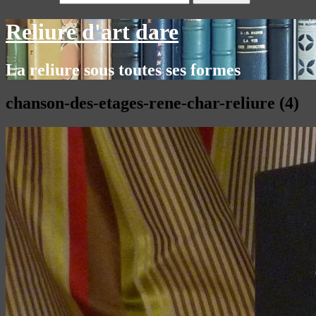
Reliure d'art dare
La reliure sous toutes ses formes
chanson-des-etages-rene-char-reliure (4)