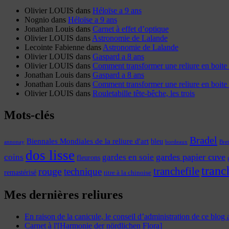
Olivier LOUIS
dans
Héloïse a 9 ans
Nognio
dans
Héloïse a 9 ans
Jonathan Louis
dans
Carnet à effet d’optique
Olivier LOUIS
dans
Astronomie de Lalande
Lecointe Fabienne
dans
Astronomie de Lalande
Olivier LOUIS
dans
Gaspard a 8 ans
Olivier LOUIS
dans
Comment transformer une reliure en boite 
Jonathan Louis
dans
Gaspard a 8 ans
Jonathan Louis
dans
Comment transformer une reliure en boite 
Olivier LOUIS
dans
Rouletabille tête-bêche, les trois
Mots-clés
Bradel
Biennales Mondiales de la reliure d'art
bleu
annonay
Bre
bordeaux
dos lisse
coins
gardes papier cuve
gardes en soie
fleurons
tranc
tranchefile
rouge
technique
remastérisé
titre à la chinoise
Mes dernières reliures
En raison de la canicule, le conseil d’administration de ce blog
Carnet à l'[Harmonie der nördlichen Flora]