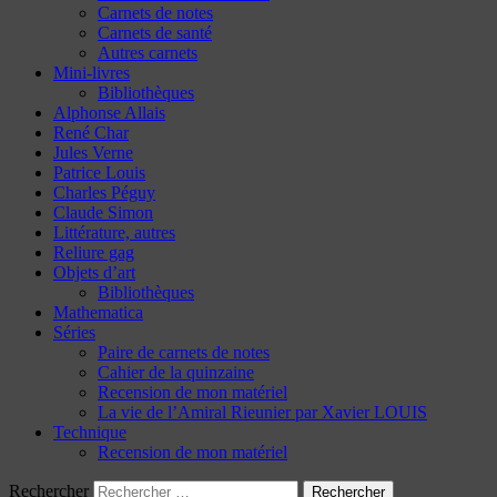
Carnets de notes
Carnets de santé
Autres carnets
Mini-livres
Bibliothèques
Alphonse Allais
René Char
Jules Verne
Patrice Louis
Charles Péguy
Claude Simon
Littérature, autres
Reliure gag
Objets d’art
Bibliothèques
Mathematica
Séries
Paire de carnets de notes
Cahier de la quinzaine
Recension de mon matériel
La vie de l’Amiral Rieunier par Xavier LOUIS
Technique
Recension de mon matériel
Rechercher