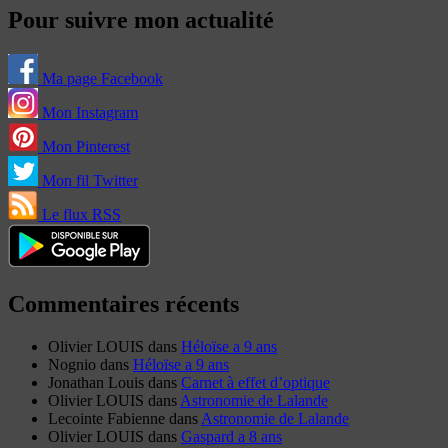
Pour suivre mon actualité
Ma page Facebook
Mon Instagram
Mon Pinterest
Mon fil Twitter
Le flux RSS
Commentaires récents
Olivier LOUIS
dans
Héloïse a 9 ans
Nognio
dans
Héloïse a 9 ans
Jonathan Louis
dans
Carnet à effet d’optique
Olivier LOUIS
dans
Astronomie de Lalande
Lecointe Fabienne
dans
Astronomie de Lalande
Olivier LOUIS
dans
Gaspard a 8 ans