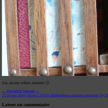
Zut, aucune reliure similaire 🙁
← Précédent
Suivant →
25 février 2016
Olivier LOUIS
Bibliothèque anglaise pivotante (3)
10
Laisser un commentaire