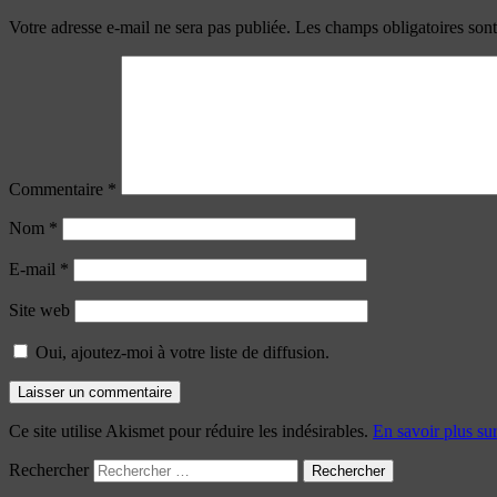
Votre adresse e-mail ne sera pas publiée.
Les champs obligatoires son
Commentaire
*
Nom
*
E-mail
*
Site web
Oui, ajoutez-moi à votre liste de diffusion.
Ce site utilise Akismet pour réduire les indésirables.
En savoir plus su
Rechercher