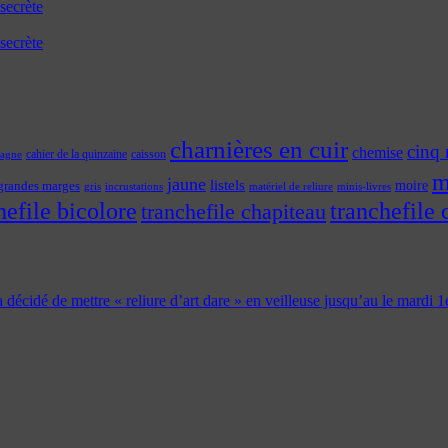
secrète
secrète
charnières en cuir
cinq 
chemise
cahier de la quinzaine
caisson
tagne
m
jaune
listels
moire
grandes marges
incrustations
gris
matériel de reliure
minis-livres
hefile bicolore
tranchefile 
tranchefile chapiteau
 a décidé de mettre « reliure d’art dare » en veilleuse jusqu’au le mardi