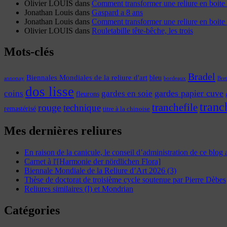
Olivier LOUIS
dans
Comment transformer une reliure en boite 
Jonathan Louis
dans
Gaspard a 8 ans
Jonathan Louis
dans
Comment transformer une reliure en boite 
Olivier LOUIS
dans
Rouletabille tête-bêche, les trois
Mots-clés
Bradel
Biennales Mondiales de la reliure d'art
bleu
annonay
Bre
bordeaux
dos lisse
coins
gardes papier cuve
gardes en soie
fleurons
tranc
tranchefile
rouge
technique
remastérisé
titre à la chinoise
Mes dernières reliures
En raison de la canicule, le conseil d’administration de ce blog
Carnet à l'[Harmonie der nördlichen Flora]
Biennale Mondiale de la Reliure d’Art 2026 (3)
Thèse de doctorat de troisième cycle soutenue par Pierre Dèbes
Reliures similaires (I) et Mondrian
Catégories