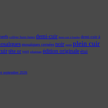
demi-cuir
nerfs
demi-cuir à
collège Saint-James
demi-cuir à bandes
plein cuir
osaïques
noir
mosaïques cernées
oasis
cuir
édition originale
tête or
étui
vert
whatman
 1er septembre 2026