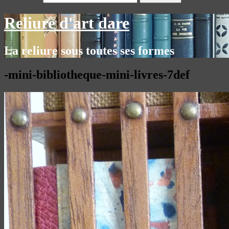
Reliure d'art dare
La reliure sous toutes ses formes
-mini-bibliotheque-mini-livres-7def