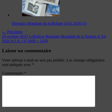
Biennale Mondiale de la Reliure d'Art 2026 (1)
← Précédent
29 octobre 2025
LeRelieur
Biennale Mondiale de la Reliure d’Art
2026 et I.A. (3)
2000 × 1430
Laisser un commentaire
Votre adresse e-mail ne sera pas publiée.
Les champs obligatoires
sont indiqués avec
*
Commentaire
*