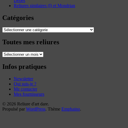
Dèbes
Reliures similaires (I) et Mondrian
Catégories
Catégories
Toutes mes reliures
Toutes
mes
reliures
Infos pratiques
Newsletter
Qui suis-je ?
Me contacter
Mes fournisseurs
© 2026 Reliure d'art dare.
Propulsé par
WordPress
. Thème
Emphaino
.