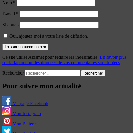
Nom
*
E-mail
*
Site web
Oui, ajoutez-moi à votre liste de diffusion.
Ce site utilise Akismet pour réduire les indésirables.
En savoir plus
sur la façon dont les données de vos commentaires sont traitées
.
Rechercher
Pour suivre mon actualité
Ma page Facebook
Mon Instagram
Mon Pinterest