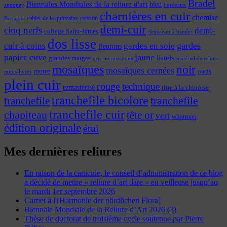
Bradel
Biennales Mondiales de la reliure d'art
bleu
annonay
bordeaux
charnières en cuir
chemise
cahier de la quinzaine
caisson
Bretagne
demi-cuir
cinq nerfs
demi-
collège Saint-James
demi-cuir à bandes
dos lisse
cuir à coins
gardes
gardes en soie
fleurons
papier cuve
jaune
listels
grandes marges
incrustations
gris
matériel de reliure
mosaïques
noir
mosaïques cernées
moire
oasis
minis-livres
plein cuir
rouge
technique
remastérisé
titre à la chinoise
tranchefile bicolore
tranchefile
tranchefile
tranchefile cuir
chapiteau
tête or
vert
whatman
édition originale
étui
Mes dernières reliures
En raison de la canicule, le conseil d’administration de ce blog
a décidé de mettre « reliure d’art dare » en veilleuse jusqu’au
le mardi 1er septembre 2026
Carnet à l'[Harmonie der nördlichen Flora]
Biennale Mondiale de la Reliure d’Art 2026 (3)
Thèse de doctorat de troisième cycle soutenue par Pierre