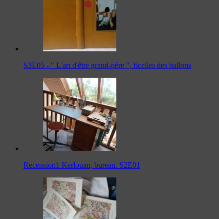
S3E05 - " L'art d'être grand-père ", ficelles des ballons
Recension1 Kerlouan, bureau. S2E01