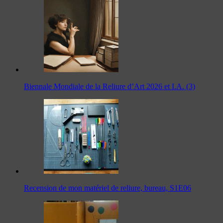
Biennale Mondiale de la Reliure d’Art 2026 et I.A. (3)
Recension de mon matériel de reliure, bureau, S1E06