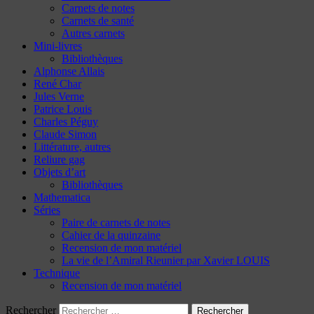
Carnets de notes
Carnets de santé
Autres carnets
Mini-livres
Bibliothèques
Alphonse Allais
René Char
Jules Verne
Patrice Louis
Charles Péguy
Claude Simon
Littérature, autres
Reliure gag
Objets d’art
Bibliothèques
Mathematica
Séries
Paire de carnets de notes
Cahier de la quinzaine
Recension de mon matériel
La vie de l’Amiral Rieunier par Xavier LOUIS
Technique
Recension de mon matériel
Rechercher