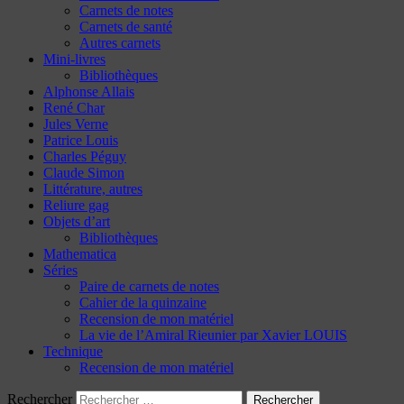
Carnets de notes
Carnets de santé
Autres carnets
Mini-livres
Bibliothèques
Alphonse Allais
René Char
Jules Verne
Patrice Louis
Charles Péguy
Claude Simon
Littérature, autres
Reliure gag
Objets d’art
Bibliothèques
Mathematica
Séries
Paire de carnets de notes
Cahier de la quinzaine
Recension de mon matériel
La vie de l’Amiral Rieunier par Xavier LOUIS
Technique
Recension de mon matériel
Rechercher