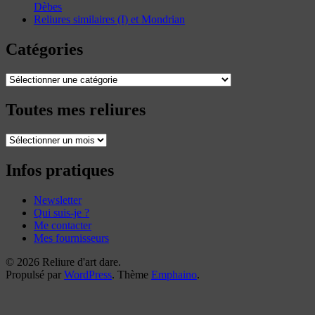
Dèbes
Reliures similaires (I) et Mondrian
Catégories
Catégories
Toutes mes reliures
Toutes
mes
reliures
Infos pratiques
Newsletter
Qui suis-je ?
Me contacter
Mes fournisseurs
© 2026 Reliure d'art dare.
Propulsé par
WordPress
. Thème
Emphaino
.