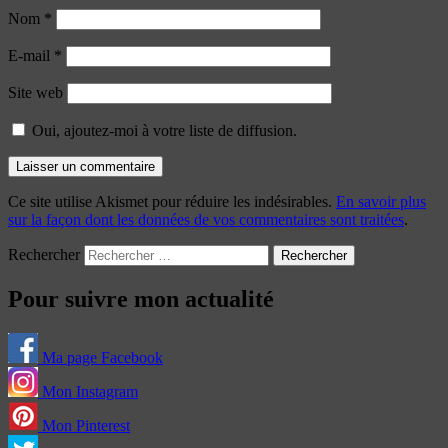
Nom
*
E-mail
*
Site web
Oui, ajoutez-moi à votre liste de diffusion.
Ce site utilise Akismet pour réduire les indésirables.
En savoir plus
sur la façon dont les données de vos commentaires sont traitées
.
Rechercher
Pour suivre mon actualité
Ma page Facebook
Mon Instagram
Mon Pinterest