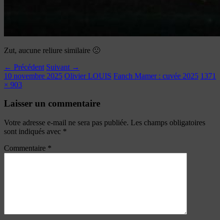
Zut, aucune reliure similaire 🙁
← Précédent
Suivant →
10 novembre 2025
Olivier LOUIS
Fanch Mamer : cuvée 2025
1371
× 903
Laisser un commentaire
Votre adresse e-mail ne sera pas publiée.
Les champs obligatoires
sont indiqués avec
*
Commentaire
*