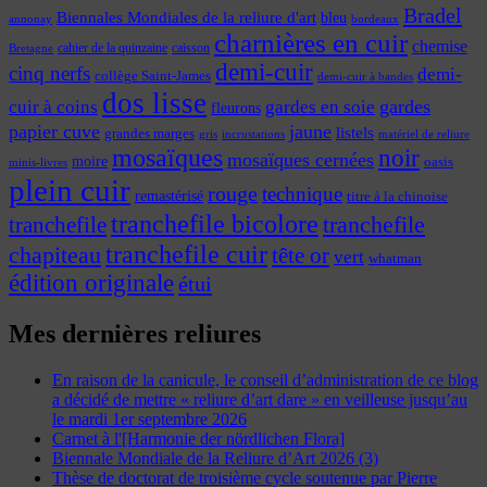
Bradel
Biennales Mondiales de la reliure d'art
bleu
annonay
bordeaux
charnières en cuir
chemise
cahier de la quinzaine
caisson
Bretagne
demi-cuir
cinq nerfs
demi-
collège Saint-James
demi-cuir à bandes
dos lisse
cuir à coins
gardes
gardes en soie
fleurons
papier cuve
jaune
listels
grandes marges
incrustations
gris
matériel de reliure
mosaïques
noir
mosaïques cernées
moire
oasis
minis-livres
plein cuir
rouge
technique
remastérisé
titre à la chinoise
tranchefile bicolore
tranchefile
tranchefile
tranchefile cuir
chapiteau
tête or
vert
whatman
édition originale
étui
Mes dernières reliures
En raison de la canicule, le conseil d’administration de ce blog
a décidé de mettre « reliure d’art dare » en veilleuse jusqu’au
le mardi 1er septembre 2026
Carnet à l'[Harmonie der nördlichen Flora]
Biennale Mondiale de la Reliure d’Art 2026 (3)
Thèse de doctorat de troisième cycle soutenue par Pierre