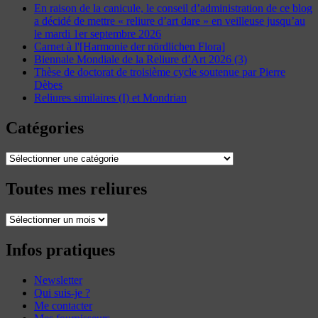
En raison de la canicule, le conseil d’administration de ce blog
a décidé de mettre « reliure d’art dare » en veilleuse jusqu’au
le mardi 1er septembre 2026
Carnet à l'[Harmonie der nördlichen Flora]
Biennale Mondiale de la Reliure d’Art 2026 (3)
Thèse de doctorat de troisième cycle soutenue par Pierre
Dèbes
Reliures similaires (I) et Mondrian
Catégories
Catégories
Toutes mes reliures
Toutes
mes
reliures
Infos pratiques
Newsletter
Qui suis-je ?
Me contacter