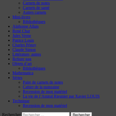
Carnets de notes
Carnets de santé
Autres carnets
Mini-livres
Bibliothèques
Alphonse Allais
René Char
Jules Verne
Patrice Louis
Charles Péguy
Claude Simon
Littérature, autres
Reliure gag
Objets d’art
Bibliothèques
Mathematica
Séries
Paire de carnets de notes
Cahier de la quinzaine
Recension de mon matériel
La vie de l’Amiral Rieunier par Xavier LOUIS
Technique
Recension de mon matériel
Rechercher