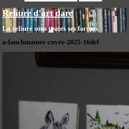
Reliure d'art dare
La reliure sous toutes ses formes
a-fanchmamer-cuvée-2025-16def