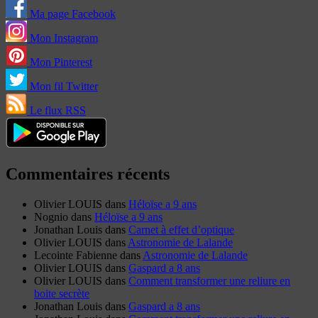
Ma page Facebook
Mon Instagram
Mon Pinterest
Mon fil Twitter
Le flux RSS
Commentaires récents
Olivier LOUIS
dans
Héloïse a 9 ans
Nognio
dans
Héloïse a 9 ans
Jonathan Louis
dans
Carnet à effet d’optique
Olivier LOUIS
dans
Astronomie de Lalande
Lecointe Fabienne
dans
Astronomie de Lalande
Olivier LOUIS
dans
Gaspard a 8 ans
Olivier LOUIS
dans
Comment transformer une reliure en
boite secrète
Jonathan Louis
dans
Gaspard a 8 ans