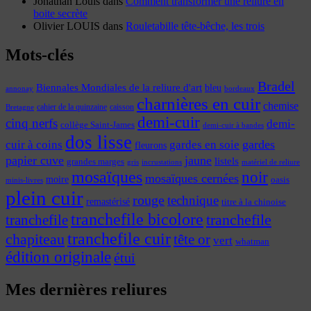
Jonathan Louis
dans
Comment transformer une reliure en
boite secrète
Olivier LOUIS
dans
Rouletabille tête-bêche, les trois
Mots-clés
Bradel
Biennales Mondiales de la reliure d'art
bleu
annonay
bordeaux
charnières en cuir
chemise
cahier de la quinzaine
caisson
Bretagne
demi-cuir
cinq nerfs
demi-
collège Saint-James
demi-cuir à bandes
dos lisse
cuir à coins
gardes
gardes en soie
fleurons
papier cuve
jaune
listels
grandes marges
incrustations
gris
matériel de reliure
mosaïques
noir
mosaïques cernées
moire
oasis
minis-livres
plein cuir
rouge
technique
remastérisé
titre à la chinoise
tranchefile bicolore
tranchefile
tranchefile
tranchefile cuir
chapiteau
tête or
vert
whatman
édition originale
étui
Mes dernières reliures