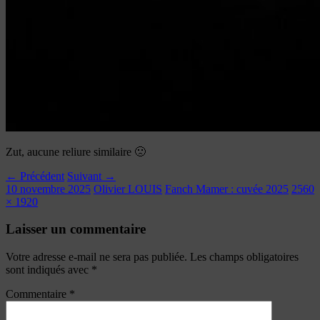
Zut, aucune reliure similaire 🙁
← Précédent
Suivant →
10 novembre 2025
Olivier LOUIS
Fanch Mamer : cuvée 2025
2560
× 1920
Laisser un commentaire
Votre adresse e-mail ne sera pas publiée.
Les champs obligatoires
sont indiqués avec
*
Commentaire
*